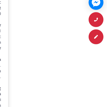
c
t
0
ứ
1
c
h
ừ
a
.
p
.
g
à
i
h