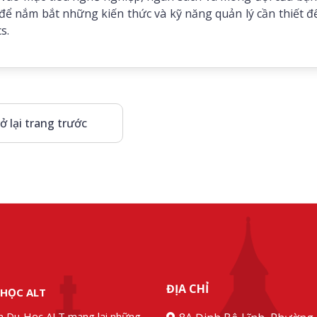
để nắm bắt những kiến thức và kỹ năng quản lý cần thiết đ
s.
ở lại trang trước
ĐỊA CHỈ
 HỌC ALT
n Du Học ALT mang lại những