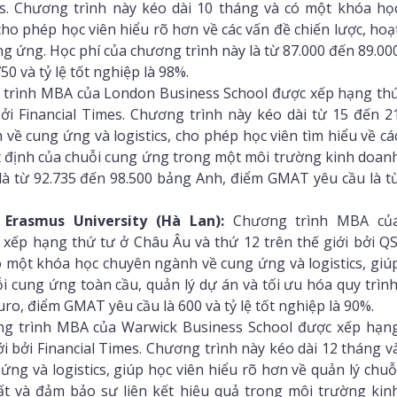
mes. Chương trình này kéo dài 10 tháng và có một khóa họ
ho phép học viên hiểu rõ hơn về các vấn đề chiến lược, hoạ
ng ứng. Học phí của chương trình này là từ 87.000 đến 89.00
0 và tỷ lệ tốt nghiệp là 98%.
trình MBA của London Business School được xếp hạng th
bởi Financial Times. Chương trình này kéo dài từ 15 đến 2
ề cung ứng và logistics, cho phép học viên tìm hiểu về cá
ết định của chuỗi cung ứng trong một môi trường kinh doan
 là từ 92.735 đến 98.500 bảng Anh, điểm GMAT yêu cầu là t
Erasmus University (Hà Lan):
Chương trình MBA củ
ếp hạng thứ tư ở Châu Âu và thứ 12 trên thế giới bởi QS
ó một khóa học chuyên ngành về cung ứng và logistics, giú
i cung ứng toàn cầu, quản lý dự án và tối ưu hóa quy trình
uro, điểm GMAT yêu cầu là 600 và tỷ lệ tốt nghiệp là 90%.
 trình MBA của Warwick Business School được xếp hạn
i bởi Financial Times. Chương trình này kéo dài 12 tháng v
g và logistics, giúp học viên hiểu rõ hơn về quản lý chuỗ
ất và đảm bảo sự liên kết hiệu quả trong môi trường kin