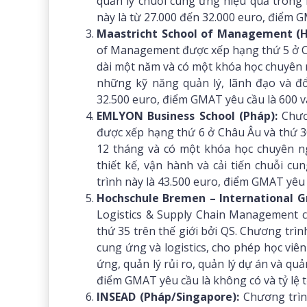
quản lý chuỗi cung ứng hiệu quả trong 
này là từ 27.000 đến 32.000 euro, điểm GM
Maastricht School of Management (H
of Management được xếp hạng thứ 5 ở Ch
dài một năm và có một khóa học chuyên n
những kỹ năng quản lý, lãnh đạo và đổi
32.500 euro, điểm GMAT yêu cầu là 600 và
EMLYON Business School (Pháp):
Chươ
được xếp hạng thứ 6 ở Châu Âu và thứ 30
12 tháng và có một khóa học chuyên ng
thiết kế, vận hành và cải tiến chuỗi c
trình này là 43.500 euro, điểm GMAT yêu c
Hochschule Bremen – International G
Logistics & Supply Chain Management 
thứ 35 trên thế giới bởi QS. Chương trì
cung ứng và logistics, cho phép học viê
ứng, quản lý rủi ro, quản lý dự án và quả
điểm GMAT yêu cầu là không có và tỷ lệ t
INSEAD (Pháp/Singapore):
Chương trìn