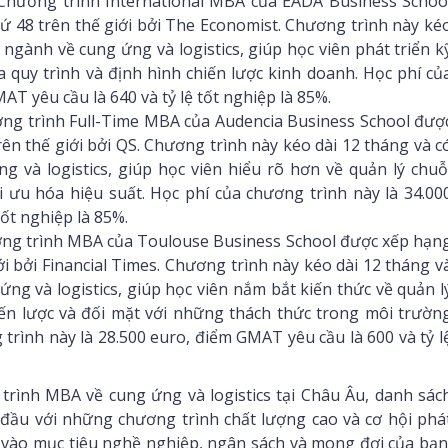
hương trình International MBA của EADA Business Schoo
 48 trên thế giới bởi The Economist. Chương trình này ké
ngành về cung ứng và logistics, giúp học viên phát triển k
 quy trình và định hình chiến lược kinh doanh. Học phí củ
AT yêu cầu là 640 và tỷ lệ tốt nghiệp là 85%.
g trình Full-Time MBA của Audencia Business School đượ
ên thế giới bởi QS. Chương trình này kéo dài 12 tháng và c
và logistics, giúp học viên hiểu rõ hơn về quản lý chuỗ
i ưu hóa hiệu suất. Học phí của chương trình này là 34.00
tốt nghiệp là 85%.
g trình MBA của Toulouse Business School được xếp hạn
i bởi Financial Times. Chương trình này kéo dài 12 tháng v
g và logistics, giúp học viên nắm bắt kiến thức về quản l
iến lược và đối mặt với những thách thức trong môi trườn
trình này là 28.500 euro, điểm GMAT yêu cầu là 600 và tỷ l
trình MBA về cung ứng và logistics tại Châu Âu, danh sác
đầu với những chương trình chất lượng cao và cơ hội phá
c vào mục tiêu nghề nghiệp, ngân sách và mong đợi của bạn