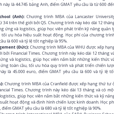
h này là 44.745 bảng Anh, điểm GMAT yêu cầu là từ 600 đế
hool (Anh):
Chương trình MBA của Lancaster Universit
34 trên thế giới bởi QS. Chương trình này kéo dài 12 thán
 ứng và logistics, giúp học viên phát triển kỹ năng quản l
à tối ưu hóa hiệu suất hoạt động. Học phí của chương trìn
u là 600 và tỷ lệ tốt nghiệp là 95%.
gement (Đức):
Chương trình MBA của WHU được xếp hạn
i bởi Financial Times. Chương trình này kéo dài 12 tháng v
ng và logistics, giúp học viên nắm bắt những kiến thức v
ứng toàn cầu, tối ưu hóa quy trình và phát triển chiến lượ
ày là 45.000 euro, điểm GMAT yêu cầu là 600 và tỷ lệ tố
):
Chương trình MBA của Cranfield được xếp hạng thứ tư 
nancial Times. Chương trình này kéo dài 13 tháng và có mộ
ogistics, giúp học viên nắm bắt những kiến thức và kỹ năn
 suất hoạt động và định hình chiến lược kinh doanh. Học ph
 điểm GMAT yêu cầu là 680 và tỷ lệ tốt nghiệp là 90%.