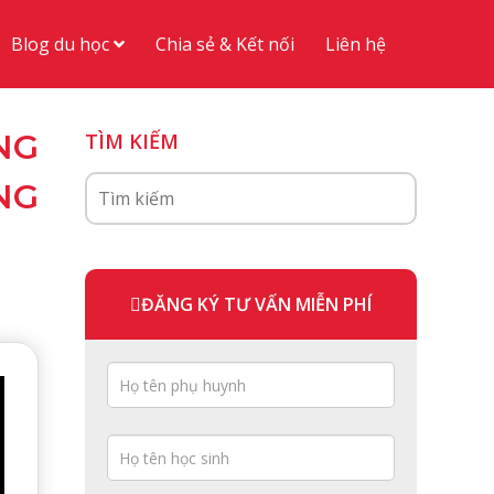
Blog du học
Chia sẻ & Kết nối
Liên hệ
NG
TÌM KIẾM
NG
ĐĂNG KÝ TƯ VẤN MIỄN PHÍ