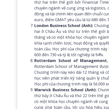
thứ hai trên thế giới bởi Financial Ti
chuyên ngành về cung ứng và logistics, c
động và tài chính liên quan đến chuỗi cu
euro, điểm GMAT yêu cầu là từ 680 đến 75
London Business School (Anh):
Chương 
hai ở Châu Âu và thứ tư trên thế giới 
tháng và có một khóa học chuyên ngành v
khía cạnh chiến lược, hoạt động và quy
toàn cầu. Học phí của chương trình này
600 đến 730 và tỷ lệ tốt nghiệp là 94%.
Rotterdam School of Management, 
Rotterdam School of Management được x
Chương trình này kéo dài 12 tháng và c
học viên phát triển kỹ năng quản lý chuỗ
Học phí của chương trình này là 56.000 e
Warwick Business School (Anh):
Chương
thứ bảy ở Châu Âu và thứ 22 trên thế giớ
có một khóa học chuyên ngành về cung ứn
cung ứng toàn cầu, tối ưu hóa hiệu su