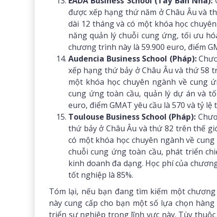
EADA Business School (Tây Ban Nha):
C
được xếp hạng thứ năm ở Châu Âu và thứ
dài 12 tháng và có một khóa học chuyên 
năng quản lý chuỗi cung ứng, tối ưu hóa
chương trình này là 59.900 euro, điểm GM
Audencia Business School (Pháp):
Chươn
xếp hạng thứ bảy ở Châu Âu và thứ 58 tr
một khóa học chuyên ngành về cung ứng 
cung ứng toàn cầu, quản lý dự án và tố
euro, điểm GMAT yêu cầu là 570 và tỷ lệ 
Toulouse Business School (Pháp):
Chươn
thứ bảy ở Châu Âu và thứ 82 trên thế giớ
có một khóa học chuyên ngành về cung ứn
chuỗi cung ứng toàn cầu, phát triển ch
kinh doanh đa dạng. Học phí của chương 
tốt nghiệp là 85%.
Tóm lại, nếu bạn đang tìm kiếm một chương 
này cung cấp cho bạn một số lựa chọn hàng 
triển sự nghiệp trong lĩnh vực này. Tùy thuộ