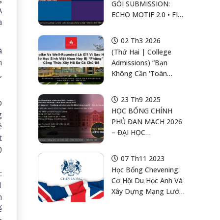
GÓI SUBMISSION:
A
ECHO MOTIF 2.0 • FIT
à
HỌC THUẬT • KIỂM
TRA LIÊM CHÍNH
02 Th3 2026
à
(Thứ Hai | College
m
Admissions) “Bạn
,
Không Cần ‘Toàn
Diện’. Bạn Cần ‘Có
Trọng Tâm’”: Spike Vs
23 Th9 2025
p
Well-Rounded Là Gì, Vì
HỌC BỔNG CHÍNH
g
Sao Hồ Sơ Học Sinh
PHỦ ĐAN MẠCH 2026
ề
Việt Nam Hay Bị
– ĐẠI HỌC
t
“Phẳng” — Và Công
COPENHAGEN
0
Thức Xây Hồ Sơ Có
SCHOLARSHIPS 2026
07 Th11 2023
Chủ Đề (Theme) Để
(MSc)
Học Bổng Chevening:
Tăng Cơ Hội Học Bổng
c
Cơ Hội Du Học Anh Và
1
Xây Dựng Mạng Lưới
n
Toàn Cầu
ể