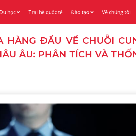
Du học
Đào tạo
Trại hè quốc tế
Về chúng tôi
A HÀNG ĐẦU VỀ CHUỖI CU
ÂU ÂU: PHÂN TÍCH VÀ THỐ