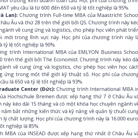
môi trường kinh doanh toàn cầu. Học phí của chương trìn
AT yêu cầu là từ 600 đến 650 và tỷ lệ tốt nghiệp là 95%.
à Lan):
Chương trình Full-time MBA của Maastricht Schoo
âu Âu và thứ 28 trên thế giới bởi QS. Chương trình này ké
gành về cung ứng và logistics, cho phép học viên phát triể
 mới trong lĩnh vực này. Học phí của chương trình này l
 tỷ lệ tốt nghiệp là 90%.
ng trình International MBA của EMLYON Business Schoo
 trên thế giới bởi The Economist. Chương trình này kéo dà
ành về cung ứng và logistics, cho phép học viên học các
ung ứng trong một thế giới kỹ thuật số. Học phí của chươn
ầu là 650 và tỷ lệ tốt nghiệp là 93%.
raduate Center (Đức):
Chương trình International MBA i
của Hochschule Bremen được xếp hạng thứ 7 ở Châu Âu v
nh này kéo dài 15 tháng và có một khóa học chuyên ngành v
n nắm bắt những kiến thức và kỹ năng về quản lý chuỗi cun
n lý chất lượng. Học phí của chương trình này là 16.000 euro
ốt nghiệp là 85%.
h MBA của INSEAD được xếp hạng thứ nhất ở Châu Âu v