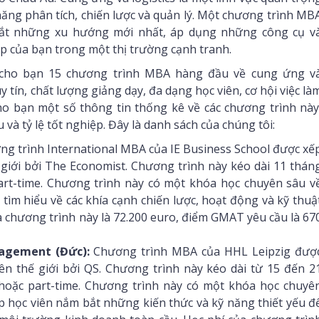
năng phân tích, chiến lược và quản lý. Một chương trình MB
 bắt những xu hướng mới nhất, áp dụng những công cụ v
p của bạn trong một thị trường cạnh tranh.
ệu cho bạn 15 chương trình MBA hàng đầu về cung ứng v
uy tín, chất lượng giảng dạy, đa dạng học viên, cơ hội việc là
ho bạn một số thông tin thống kê về các chương trình này
và tỷ lệ tốt nghiệp. Đây là danh sách của chúng tôi:
g trình International MBA của IE Business School được xế
 giới bởi The Economist. Chương trình này kéo dài 11 thán
 part-time. Chương trình này có một khóa học chuyên sâu v
 tìm hiểu về các khía cạnh chiến lược, hoạt động và kỹ thuậ
a chương trình này là 72.200 euro, điểm GMAT yêu cầu là 67
agement (Đức):
Chương trình MBA của HHL Leipzig đượ
n thế giới bởi QS. Chương trình này kéo dài từ 15 đến 2
e hoặc part-time. Chương trình này có một khóa học chuyê
p học viên nắm bắt những kiến thức và kỹ năng thiết yếu đ