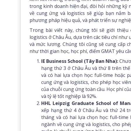
trong kinh doanh hiện đại, đòi hỏi những kỹ 
về cung ứng và logistics sẽ giúp bạn nắm
phương pháp hiệu quả, và phát triển sự nghiệ
Trong bài viết này, chúng tôi sẽ giới thi
logistics ở Châu Âu, dựa trên các tiêu chí như 
và mức lương. Chúng tôi cũng sẽ cung cấp c
như thời gian học, học phí, điểm GMAT yêu cầu 
IE Business School (Tây Ban Nha):
Chươn
hạng thứ 3 ở Châu Âu và thứ 8 trên thế
và có hai lựa chọn học: full-time hoặc
cung ứng và logistics, cho phép học viên
của chuỗi cung ứng toàn cầu. Học phí củ
và tỷ lệ tốt nghiệp là 92%.
HHL Leipzig Graduate School of Man
xếp hạng thứ 4 ở Châu Âu và thứ 24 trê
tháng và có hai lựa chọn học: full-tim
ngành về cung ứng và logistics, cho phé