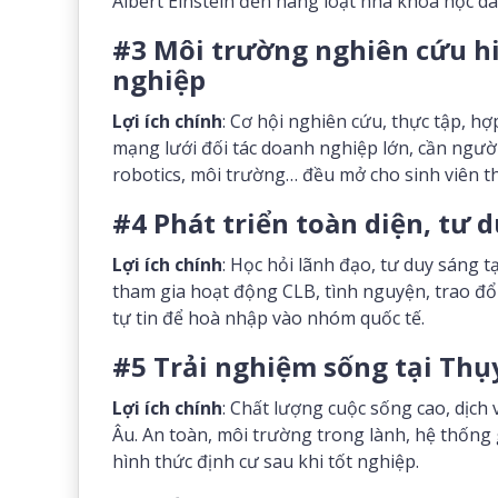
Albert Einstein đến hàng loạt nhà khoa học da
#3 Môi trường nghiên cứu h
nghiệp
Lợi ích chính
: Cơ hội nghiên cứu, thực tập, h
mạng lưới đối tác doanh nghiệp lớn, cần người 
robotics, môi trường… đều mở cho sinh viên t
#4 Phát triển toàn diện, tư 
Lợi ích chính
: Học hỏi lãnh đạo, tư duy sáng 
tham gia hoạt động CLB, tình nguyện, trao đổi
tự tin để hoà nhập vào nhóm quốc tế.
#5 Trải nghiệm sống tại Thụy
Lợi ích chính
: Chất lượng cuộc sống cao, dịch 
Âu. An toàn, môi trường trong lành, hệ thống g
hình thức định cư sau khi tốt nghiệp.