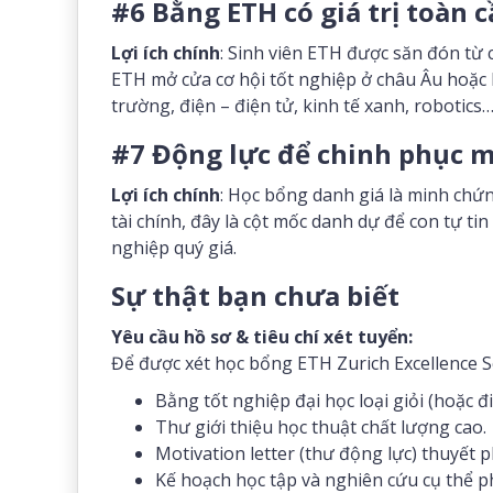
#6 Bằng ETH có giá trị toàn
Lợi ích chính
: Sinh viên ETH được săn đón từ 
ETH mở cửa cơ hội tốt nghiệp ở châu Âu hoặc là
trường, điện – điện tử, kinh tế xanh, robotics
#7 Động lực để chinh phục m
Lợi ích chính
: Học bổng danh giá là minh chứn
tài chính, đây là cột mốc danh dự để con tự tin
nghiệp quý giá.
Sự thật bạn chưa biết
Yêu cầu hồ sơ & tiêu chí xét tuyển:
Để được xét học bổng ETH Zurich Excellence Sc
Bằng tốt nghiệp đại học loại giỏi (hoặc 
Thư giới thiệu học thuật chất lượng cao.
Motivation letter (thư động lực) thuyết
Kế hoạch học tập và nghiên cứu cụ thể ph