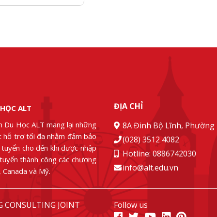
ĐỊA CHỈ
 HỌC ALT
n Du Học ALT mang lại những
8A Đinh Bộ Lĩnh, Phường 
ác hỗ trợ tối đa nhằm đảm bảo
(028) 3512 4082
g tuyển cho đến khi được nhập
Hotline: 0886742030
 tuyển thành công các chương
info@alt.edu.vn
u, Canada và Mỹ.
G CONSULTING JOINT
Follow us