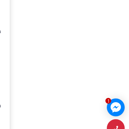
(Và Checklist Để Chốt
Đúng)
u
1
u