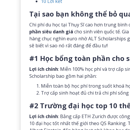
10
Lời kết
Tại sao bạn không thể bỏ qua
Chi phí du học tại Thụy Sĩ cao hơn trung bình
phần siêu danh giá
cho sinh viên quốc tế. Gia
hàng chục nghìn euro nhờ ALT Scholarships giớ
sẽ biết vì sao nó rất đáng để đầu tư!
#1 Học bổng toàn phần cho s
Lợi ích chính
: Miễn 100% học phí và trợ cấp s
Scholarship bao gồm hai phần:
Miễn toàn bộ học phí trong suốt khoá họ
Trợ cấp sinh hoạt đủ chi trả chi phí sống 
#2 Trường đại học top 10 thế
Lợi ích chính
: Bằng cấp ETH Zurich được côn
10 đại học tốt nhất thế giới theo QS Ranking. 