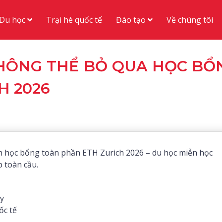
Du học
Đào tạo
Trại hè quốc tế
Về chúng tôi
KHÔNG THỂ BỎ QUA HỌC BỔ
H 2026
ển học bổng toàn phần ETH Zurich 2026 – du học miễn học
p toàn cầu.
ày
ốc tế