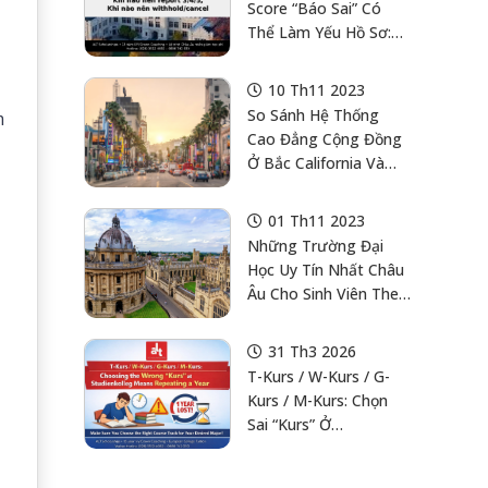
Score “báo Sai” Có
Thể Làm Yếu Hồ Sơ:
Khi Nào Nên Report
3/4/5, Khi Nào Nên
10 Th11 2023
Withhold/cancel, Và 2
So Sánh Hệ Thống
m
Deadline Tháng 6 Mà
Cao Đẳng Cộng Đồng
Học Sinh Việt Nam
Ở Bắc California Và
Hay Bỏ Lỡ
Nam California
01 Th11 2023
Những Trường Đại
Học Uy Tín Nhất Châu
Âu Cho Sinh Viên Theo
Học Bậc Cử Nhân
31 Th3 2026
T-Kurs / W-Kurs / G-
Kurs / M-Kurs: Chọn
Sai “Kurs” Ở
Studienkolleg Là Lạc
Ngành Ngay Từ Đầu