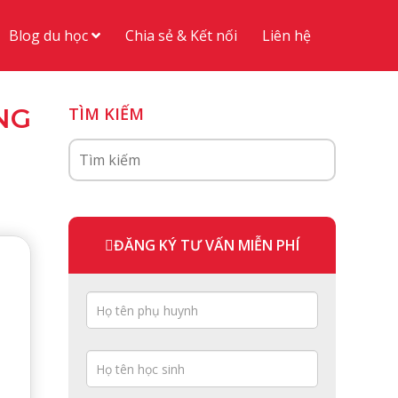
Blog du học
Chia sẻ & Kết nối
Liên hệ
NG
TÌM KIẾM
ĐĂNG KÝ TƯ VẤN MIỄN PHÍ