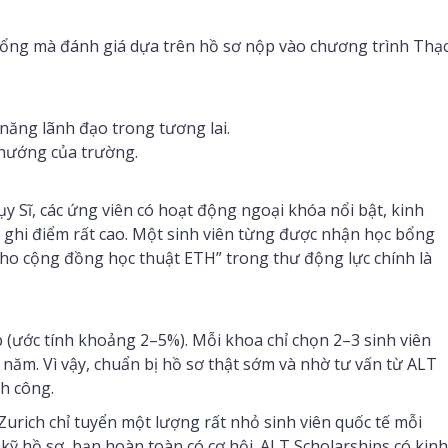
ổng mà đánh giá dựa trên hồ sơ nộp vào chương trình Thạ
năng lãnh đạo trong tương lai.
 hướng của trường.
ụy Sĩ, các ứng viên có hoạt động ngoại khóa nổi bật, kinh
 ghi điểm rất cao. Một sinh viên từng được nhận học bổng
 cho cộng đồng học thuật ETH” trong thư động lực chính là
p (ước tính khoảng 2–5%). Mỗi khoa chỉ chọn 2–3 sinh viên
năm. Vì vậy, chuẩn bị hồ sơ thật sớm và nhờ tư vấn từ ALT
nh công.
urich chỉ tuyển một lượng rất nhỏ sinh viên quốc tế mỗi
kỹ hồ sơ, bạn hoàn toàn có cơ hội. ALT Scholarships có kinh