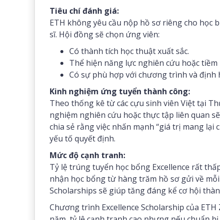
Tiêu chí đánh giá:
ETH không yêu cầu nộp hồ sơ riêng cho học b
sĩ. Hội đồng sẽ chọn ứng viên:
Có thành tích học thuật xuất sắc.
Thể hiện năng lực nghiên cứu hoặc tiềm 
Có sự phù hợp với chương trình và định
Kinh nghiệm ứng tuyển thành công:
Theo thống kê từ các cựu sinh viên Việt tại Th
nghiệm nghiên cứu hoặc thực tập liên quan sẽ
chia sẻ rằng việc nhấn mạnh “giá trị mang lại
yếu tố quyết định.
Mức độ cạnh tranh:
Tỷ lệ trúng tuyển học bổng Excellence rất thấ
nhận học bổng từ hàng trăm hồ sơ gửi về mỗi 
Scholarships sẽ giúp tăng đáng kể cơ hội thà
Chương trình Excellence Scholarship của ETH Z
năm, tỷ lệ cạnh tranh cao nhưng nếu chuẩn bị 