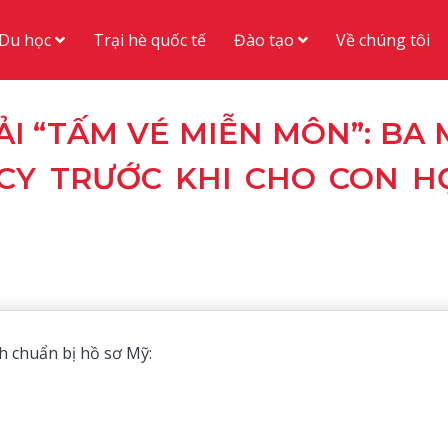
Du học
Đào tạo
Trại hè quốc tế
Về chúng tôi
I “TẤM VÉ MIỄN MÔN”: BA 
ICY TRƯỚC KHI CHO CON H
nh chuẩn bị hồ sơ Mỹ: