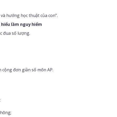
 và hướng học thuật của con”.
t hiểu lầm nguy hiểm
c đua số lượng.
 cộng đơn giản số môn AP.
:
;
không;