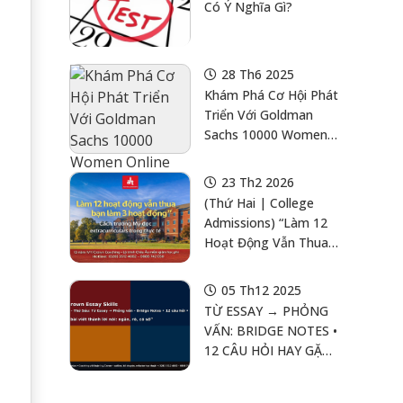
Có Ý Nghĩa Gì?
28 Th6 2025
Khám Phá Cơ Hội Phát
Triển Với Goldman
Sachs 10000 Women
Online Program 2025:
Hành Trình Thành
23 Th2 2026
Công Cho Nữ Doanh
(Thứ Hai | College
Nhân
Admissions) “Làm 12
Hoạt Động Vẫn Thua
Bạn Làm 3 Hoạt
Động”: Cách Trường
05 Th12 2025
Mỹ Đọc
TỪ ESSAY → PHỎNG
Extracurriculars Trong
VẤN: BRIDGE NOTES •
Thực Tế —công Thức
12 CÂU HỎI HAY GẶP •
“Depth + Impact +
MOCK 20 PHÚT
Proof” Cho Học Sinh
Việt Nam