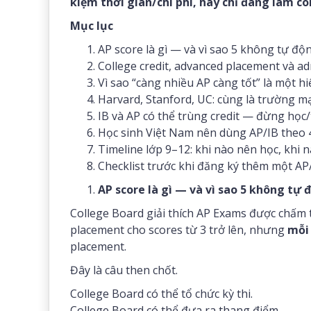
kiệm thời gian/chi phí, hay chỉ đang làm co
Mục lục
AP score là gì — và vì sao 5 không tự độ
College credit, advanced placement và a
Vì sao “càng nhiều AP càng tốt” là một h
Harvard, Stanford, UC: cùng là trường m
IB và AP có thể trùng credit — đừng học/
Học sinh Việt Nam nên dùng AP/IB theo 
Timeline lớp 9–12: khi nào nên học, khi 
Checklist trước khi đăng ký thêm một A
AP score là gì — và vì sao 5 không tự 
College Board giải thích AP Exams được chấm 
placement cho scores từ 3 trở lên, nhưng
mỗi 
placement.
Đây là câu then chốt.
College Board có thể tổ chức kỳ thi.
College Board có thể đưa ra thang điểm.