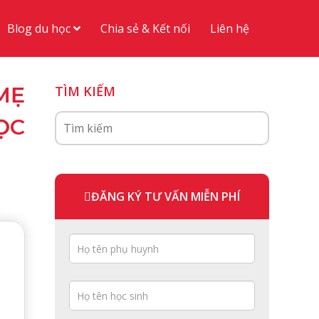
Blog du học
Chia sẻ & Kết nối
Liên hệ
MẸ
TÌM KIẾM
ỌC
ĐĂNG KÝ TƯ VẤN MIỄN PHÍ