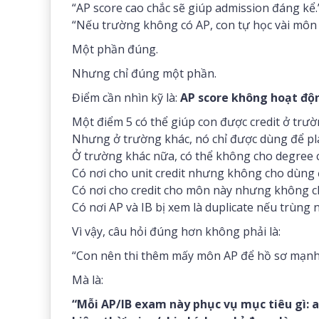
“AP score cao chắc sẽ giúp admission đáng kể.
“Nếu trường không có AP, con tự học vài môn 
Một phần đúng.
Nhưng chỉ đúng một phần.
Điểm cần nhìn kỹ là:
AP score không hoạt độ
Một điểm 5 có thể giúp con được credit ở trườ
Nhưng ở trường khác, nó chỉ được dùng để pl
Ở trường khác nữa, có thể không cho degree c
Có nơi cho unit credit nhưng không cho dùng
Có nơi cho credit cho môn này nhưng không ch
Có nơi AP và IB bị xem là duplicate nếu trùng 
Vì vậy, câu hỏi đúng hơn không phải là:
“Con nên thi thêm mấy môn AP để hồ sơ mạnh
Mà là:
“Mỗi AP/IB exam này phục vụ mục tiêu gì: a