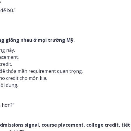
”
để bù.”
ng giống nhau ở mọi trường Mỹ.
ng này.
acement.
redit.
 để thỏa mãn requirement quan trọng.
o credit cho môn kia.
nội dung.
 hơn?”
dmissions signal, course placement, college credit, tiết