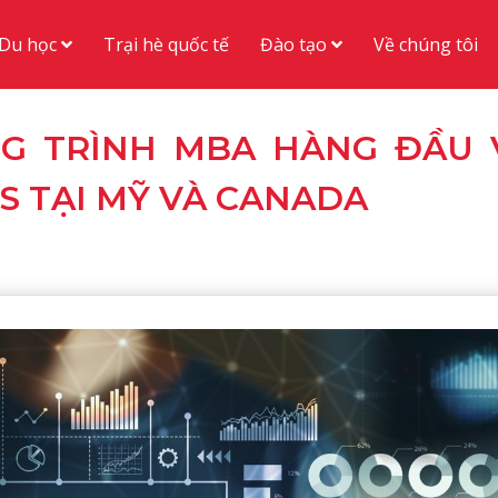
Du học
Đào tạo
Trại hè quốc tế
Về chúng tôi
ƠNG TRÌNH MBA HÀNG ĐẦU 
S TẠI MỸ VÀ CANADA