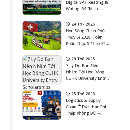
Digital SAT Reading &
Writing: 54 “Micro-
Passages” = 54 Cái
Bẫy. Cách Học Sinh
24 Th7 2025
Việt Nam Tăng Điểm
Học Bổng Chính Phủ
Nhanh Bằng 3 Kỹ
Thụy Sĩ 2026: Toàn
Năng Lõi
Phần Thạc Sĩ/Tiến Sĩ +
(Connotation/Transitions/Concis
$42,000/Năm
+ Chiến Thuật “1 Câu
28 Th8 2025
= 1 Đoạn” Để Không
7 Lý Do Bạn Nên
Bị Hụt Thời Gian
Nhắm Tới Học Bổng
CUHK University Entry
Scholarships 2025
28 Th6 2026
Logistics & Supply
Chain Ở Đức: Học Phí
Thấp Không Đủ —
Con Phải Hiểu
Operations, Data,