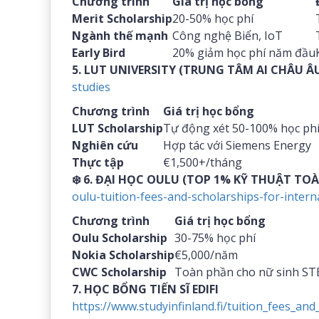
Chương trình
Giá trị học bổng
Merit Scholarship
20-50% học phí
Ngành thế mạnh
Công nghệ Biển, IoT
Early Bird
20% giảm học phí năm đầu
5. LUT UNIVERSITY (TRUNG TÂM AI CHÂU Â
studies
Chương trình
Giá trị học bổng
LUT Scholarship
Tự động xét 50-100% học ph
Nghiên cứu
Hợp tác với Siemens Energy
Thực tập
€1,500+/tháng
❄️
6. ĐẠI HỌC OULU (TOP 1% KỸ THUẬT TO
oulu-tuition-fees-and-scholarships-for-intern
Chương trình
Giá trị học bổng
Oulu Scholarship
30-75% học phí
Nokia Scholarship
€5,000/năm
CWC Scholarship
Toàn phần cho nữ sinh S
7. HỌC BỔNG TIẾN SĨ EDIFI
https://www.studyinfinland.fi/tuition_fees_and