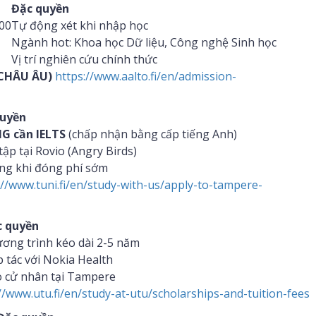
Đặc quyền
00
Tự động xét khi nhập học
Ngành hot: Khoa học Dữ liệu, Công nghệ Sinh học
Vị trí nghiên cứu chính thức
 CHÂU ÂU)
https://www.aalto.fi/en/admission-
quyền
G cần IELTS
(chấp nhận bằng cấp tiếng Anh)
ập tại Rovio (Angry Birds)
ng khi đóng phí sớm
://www.tuni.fi/en/study-with-us/apply-to-tampere-
c quyền
ơng trình kéo dài 2-5 năm
 tác với Nokia Health
 cử nhân tại Tampere
//www.utu.fi/en/study-at-utu/scholarships-and-tuition-fees