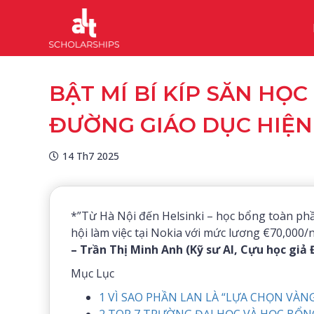
BẬT MÍ BÍ KÍP SĂN HỌC
ĐƯỜNG GIÁO DỤC HIỆN 
14 Th7 2025
*”Từ Hà Nội đến Helsinki – học bổng toàn phầ
hội làm việc tại Nokia với mức lương €70,000/
– Trần Thị Minh Anh (Kỹ sư AI, Cựu học giả 
Mục Lục
1
VÌ SAO PHẦN LAN LÀ “LỰA CHỌN VÀNG