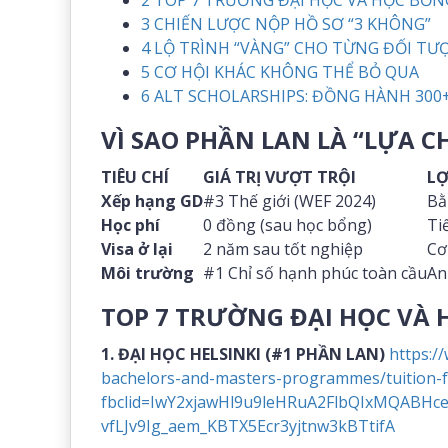
2
TOP 7 TRƯỜNG ĐẠI HỌC VÀ HỌC BỔN
3
CHIẾN LƯỢC NỘP HỒ SƠ “3 KHÔNG”
4
LỘ TRÌNH “VÀNG” CHO TỪNG ĐỐI TƯ
5
CƠ HỘI KHÁC KHÔNG THỂ BỎ QUA
6
ALT SCHOLARSHIPS: ĐỒNG HÀNH 300
VÌ SAO PHẦN LAN LÀ “LỰA C
TIÊU CHÍ
GIÁ TRỊ VƯỢT TRỘI
LỢ
Xếp hạng GD
#3 Thế giới (WEF 2024)
Bằ
Học phí
0 đồng (sau học bổng)
Ti
Visa ở lại
2 năm sau tốt nghiệp
Cơ
Môi trường
#1 Chỉ số hạnh phúc toàn cầu
An
TOP 7 TRƯỜNG ĐẠI HỌC VÀ 
1. ĐẠI HỌC HELSINKI (#1 PHẦN LAN)
https:/
bachelors-and-masters-programmes/tuition-
fbclid=IwY2xjawHl9u9leHRuA2FlbQIxMQABHc
vfLJv9Ig_aem_KBTX5Ecr3yjtnw3kBTtifA