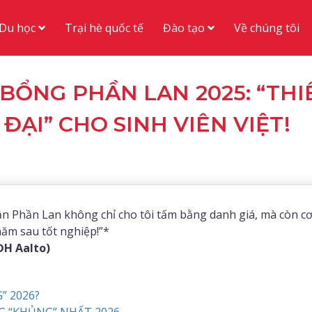
Du học
Đào tạo
Trại hè quốc tế
Về chúng tôi
 BỔNG PHẦN LAN 2025: “THI
ĐẠI” CHO SINH VIÊN VIỆT!
n Phần Lan không chỉ cho tôi tấm bằng danh giá, mà còn c
năm sau tốt nghiệp!”*
ĐH Aalto)
” 2026?