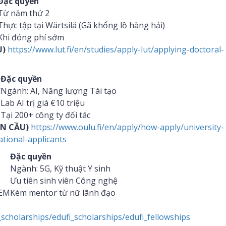
Đặc quyền
Từ năm thứ 2
Thực tập tại Wärtsilä (Gã khổng lồ hàng hải)
Khi đóng phí sớm
U)
https://www.lut.fi/en/studies/apply-lut/applying-doctoral-
Đặc quyền
í
Ngành: AI, Năng lượng Tái tạo
Lab AI trị giá €10 triệu
Tại 200+ công ty đối tác
ÀN CẦU)
https://www.oulu.fi/en/apply/how-apply/university-
ational-applicants
Đặc quyền
Ngành: 5G, Kỹ thuật Y sinh
Ưu tiên sinh viên Công nghệ
TEM
Kèm mentor từ nữ lãnh đạo
_scholarships/edufi_scholarships/edufi_fellowships