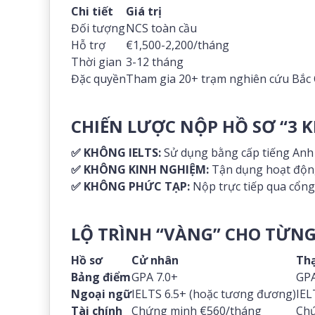
Chi tiết
Giá trị
Đối tượng
NCS toàn cầu
Hỗ trợ
€1,500-2,200/tháng
Thời gian
3-12 tháng
Đặc quyền
Tham gia 20+ trạm nghiên cứu Bắc
CHIẾN LƯỢC NỘP HỒ SƠ “3 
✅
KHÔNG IELTS:
Sử dụng bằng cấp tiếng Anh
✅
KHÔNG KINH NGHIỆM:
Tận dụng hoạt động
✅
KHÔNG PHỨC TẠP:
Nộp trực tiếp qua cổng
LỘ TRÌNH “VÀNG” CHO TỪN
Hồ sơ
Cử nhân
Thạ
Bảng điểm
GPA 7.0+
GPA
Ngoại ngữ
IELTS 6.5+ (hoặc tương đương)
IEL
Tài chính
Chứng minh €560/tháng
Chứ