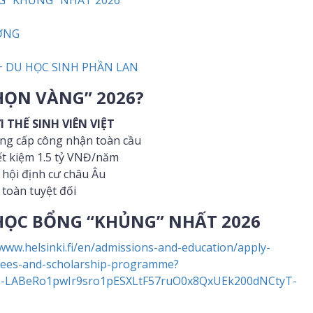
G “KHỦNG” NHẤT 2026
ỢNG
+ DU HỌC SINH PHẦN LAN
HỌN VÀNG” 2026?
I THẾ SINH VIÊN VIỆT
ng cấp công nhận toàn cầu
ết kiệm 1.5 tỷ VNĐ/năm
 hội định cư châu Âu
 toàn tuyệt đối
HỌC BỔNG “KHỦNG” NHẤT 2026
/www.helsinki.fi/en/admissions-and-education/apply-
fees-and-scholarship-programme?
e-LABeRo1pwIr9sro1pESXLtF57ruO0x8QxUEk200dNCtyT-