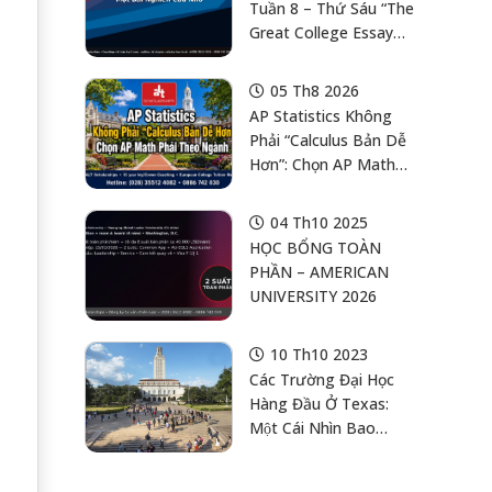
Tuần 8 – Thứ Sáu “The
Great College Essay
Test 2.0”: Kiểm Định
Bài Luận Như Một Bài
05 Th8 2026
Nghiên Cứu Nhỏ
AP Statistics Không
(Values × Vulnerability
Phải “Calculus Bản Dễ
× Insight × Craft)
Hơn”: Chọn AP Math
Phải Theo Ngành,
Không Theo Môn Nào
04 Th10 2025
Nghe Dễ Lấy Điểm
HỌC BỔNG TOÀN
Hơn
PHẦN – AMERICAN
UNIVERSITY 2026
10 Th10 2023
Các Trường Đại Học
Hàng Đầu Ở Texas:
Một Cái Nhìn Bao
Quát Và Cơ Hội
Chuyển Tiếp Từ Cao