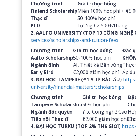
Chương trình
Giá trị học bổng
Finland Scholarship
Miễn 100% học phí + €5,0
Thạc sĩ
50-100% học phí
PhD
Lương €2,500+/tháng
2. AALTO UNIVERSITY (TOP 10 CÔNG NGHỆ
services/scholarships-and-tuition-fees
Chương trình
Giá trị học bổng
Đặc 
Aalto Scholarship
50-100% học phí
KHÔN
Ngành đỉnh
AI, Thiết kế Bền vững
Thực t
Early Bird
€2,000 giảm học phí
Áp dụ
3. ĐẠI HỌC TAMPERE (#1 Y TẾ BẮC ÂU)
https
university/financial-matters/scholarships
Chương trình
Giá trị học bổng
Đặ
Tampere Scholarship
50% học phí
Chư
Ngành độc quyền
Y tế Công nghệ Cao
Hợp
Tiếp nối Thạc sĩ
€2,000 giảm học phí
Cho
4. ĐẠI HỌC TURKU (TOP 2% THẾ GIỚI
)
https: