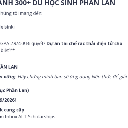
ÀNH 300+ DU HỌC SINH PHẦN LAN
 chúng tôi mang đến:
elsinki
PA 2.9/4.0! Bí quyết?
Dự án tái chế rác thải điện tử cho
iệt’!”*
HẦN LAN
ền vững
. Hãy chứng minh bạn sẽ ứng dụng kiến thức để giải
ục Phần Lan)
/2026!
nk cung cấp
n:
Inbox ALT Scholarships