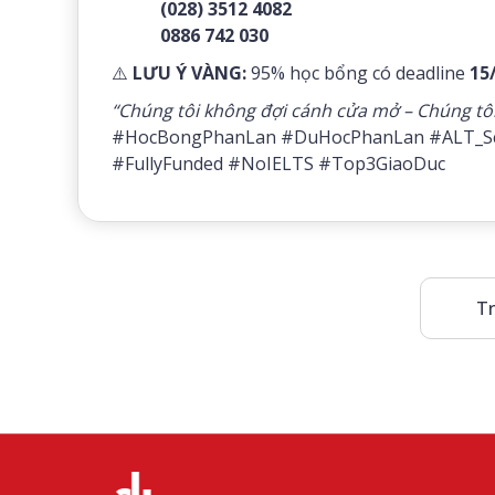
(028) 3512 4082
0886 742 030
⚠️
LƯU Ý VÀNG:
95% học bổng có deadline
15
“Chúng tôi không đợi cánh cửa mở – Chúng tôi x
#HocBongPhanLan #DuHocPhanLan #ALT_Sc
#FullyFunded #NoIELTS #Top3GiaoDuc
Tr