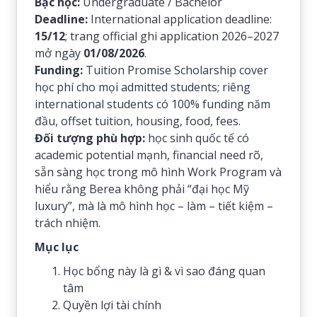
Bậc học:
Undergraduate / Bachelor
Deadline:
International application deadline:
15/12
; trang official ghi application 2026–2027
mở ngày
01/08/2026
.
Funding:
Tuition Promise Scholarship cover
học phí cho mọi admitted students; riêng
international students có 100% funding năm
đầu, offset tuition, housing, food, fees.
Đối tượng phù hợp:
học sinh quốc tế có
academic potential mạnh, financial need rõ,
sẵn sàng học trong mô hình Work Program và
hiểu rằng Berea không phải “đại học Mỹ
luxury”, mà là mô hình học – làm – tiết kiệm –
trách nhiệm.
Mục lục
Học bổng này là gì & vì sao đáng quan
tâm
Quyền lợi tài chính