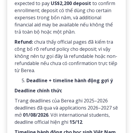
expected to pay
US$2,200 deposit
to confirm
enrollment; deposit có thể dùng cho certain
expenses trong bốn năm, và additional
financial aid may be available nếu không thể
trả toàn bộ hoặc một phần.
Refund:
chưa thấy official pages đã kiểm tra
công bố rõ refund policy cho deposit; vì vậy
không nên tự gọi đây là refundable hoặc non-
refundable nếu chưa có confirmation trực tiếp
từ Berea.
Deadline + timeline hành động gợi ý
Deadline chính thức
Trang deadlines của Berea ghi 2025–2026
deadlines đã qua và applications 2026–2027 sẽ
mở
01/08/2026
. Với international students,
deadline official hiện ghi
15/12
.
Timeline hành động cho học sinh Việt Nam