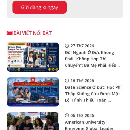
BÀI VIẾT NỔI BẬT
27 Th7 2026
Đổi Ngành Ở Đức Không
Phải “Không Hợp Thì
Chuyển”: Ba Mẹ Phải Hiểu
Studiengangwechsel, Credit
Recognition, Failed
16 Th6 2026
Attempts, Residence Permit,
Data Science Ở Đức: Học Phí
Deadline Và Chi Phí Cơ Hội
Thấp Không Cứu Được Một
Trước Khi Con Chọn Ngành
Lộ Trình Thiếu Toán,
Statistics Và Portfolio
06 Th8 2026
American University
Emerging Global Leader