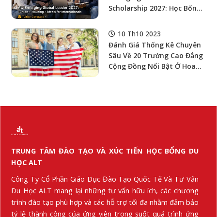
Scholarship 2027: Học Bổng
Cử Nhân Mỹ Bao Học Phí,
Nhà Ở Và Ăn Uống Cho Sinh
10 Th10 2023
Viên Quốc Tế
Đánh Giá Thống Kê Chuyên
Sâu Về 20 Trường Cao Đẳng
Cộng Đồng Nổi Bật Ở Hoa
Kỳ
TRUNG TÂM ĐÀO TẠO VÀ XÚC TIẾN HỌC BỔNG DU
HỌC ALT
Công Ty Cổ Phần Giáo Dục Đào Tạo Quốc Tế Và Tư Vấn
Du Học ALT mang lại những tư vấn hữu ích, các chương
trình đào tạo phù hợp và các hỗ trợ tối đa nhằm đảm bảo
tỷ lệ thành công của ứng viên trong suốt quá trình ứng