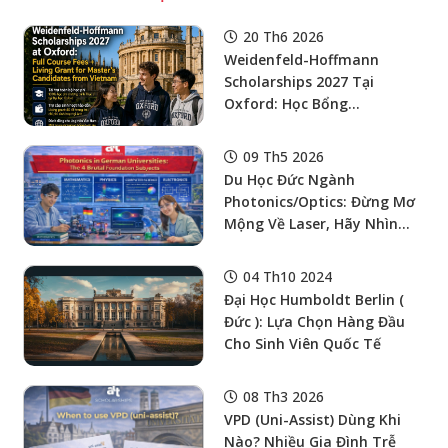
20 Th6 2026
Weidenfeld-Hoffmann
Scholarships 2027 Tại
Oxford: Học Bổng
Master/Graduate Full
Course Fees + Living Grant
09 Th5 2026
Cho Ứng Viên Từ Việt Nam
Du Học Đức Ngành
Photonics/Optics: Đừng Mơ
Mộng Về Laser, Hãy Nhìn
Vào 4 “Môn Nền Tảng” Khó
Nhằn Của Bậc Cử Nhân
04 Th10 2024
Đại Học Humboldt Berlin (
Đức ): Lựa Chọn Hàng Đầu
Cho Sinh Viên Quốc Tế
08 Th3 2026
VPD (uni-Assist) Dùng Khi
Nào? Nhiều Gia Đình Trễ