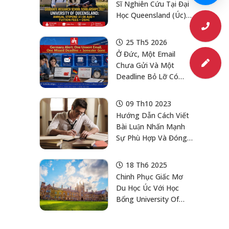
Sĩ Nghiên Cứu Tại Đại
Học Queensland (Úc)
2027: Stipend 37.5K
AUD/Năm + Tuition
25 Th5 2026
Fees + OSHC
Ở Đức, Một Email
Chưa Gửi Và Một
Deadline Bỏ Lỡ Có
Thể Làm Con Trễ Cả
Học Kỳ
09 Th10 2023
Hướng Dẫn Cách Viết
Bài Luận Nhấn Mạnh
Sự Phù Hợp Và Đóng
Góp Của Bạn Trường
Đại Học
18 Th6 2025
Chinh Phục Giấc Mơ
Du Học Úc Với Học
Bổng University Of
Sydney RTP 2026:
Hành Trình Đến Đại