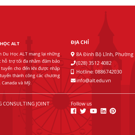
ĐỊA CHỈ
 HỌC ALT
n Du Học ALT mang lại những
8A Đinh Bộ Lĩnh, Phường 
ác hỗ trợ tối đa nhằm đảm bảo
(028) 3512 4082
g tuyển cho đến khi được nhập
Hotline: 0886742030
 tuyển thành công các chương
info@alt.edu.vn
u, Canada và Mỹ.
G CONSULTING JOINT
Follow us