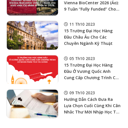
Vienna BioCenter 2026 (Áo):
9 Tuần “fully Funded” Cho
Sinh Viên Life Sciences: Miễn
Phí Chỗ Ở, Trợ Cấp ~€1.400,
11 Th10 2023
Bảo Hiểm, Vé Xe Công Cộng
15 Trường Đại Học Hàng
& Vé Máy Bay Khứ Hồi
Đầu Châu Âu Cho Các
Chuyên Ngành Kỹ Thuật
05 Th10 2023
15 Trường Đại Học Hàng
Đầu Ở Vương Quốc Anh
Cung Cấp Chương Trình Cử
Nhân Phân Tích Tài Chính
09 Th10 2023
Hướng Dẫn Cách Đưa Ra
Lựa Chọn Cuối Cùng Khi Cân
Nhắc Thư Mời Nhập Học Từ
Những Trường Đại Học Bạn
Từng Mơ Ước