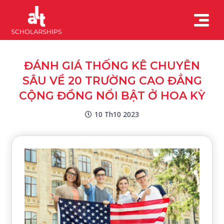
ĐÁNH GIÁ THỐNG KÊ CHUYÊN
SÂU VỀ 20 TRƯỜNG CAO ĐẲNG
CỘNG ĐỒNG NỔI BẬT Ở HOA KỲ
10 Th10 2023