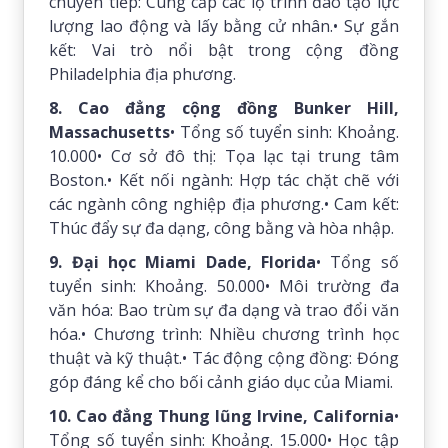
chuyển tiếp: Cung cấp các lộ trình đào tạo lực
lượng lao động và lấy bằng cử nhân.• Sự gắn
kết: Vai trò nổi bật trong cộng đồng
Philadelphia địa phương.
8. Cao đẳng cộng đồng Bunker Hill,
Massachusetts
• Tổng số tuyển sinh: Khoảng.
10.000• Cơ sở đô thị: Tọa lạc tại trung tâm
Boston.• Kết nối ngành: Hợp tác chặt chẽ với
các ngành công nghiệp địa phương.• Cam kết:
Thúc đẩy sự đa dạng, công bằng và hòa nhập.
9. Đại học Miami Dade, Florida
• Tổng số
tuyển sinh: Khoảng. 50.000• Môi trường đa
văn hóa: Bao trùm sự đa dạng và trao đổi văn
hóa.• Chương trình: Nhiều chương trình học
thuật và kỹ thuật.• Tác động cộng đồng: Đóng
góp đáng kể cho bối cảnh giáo dục của Miami.
10. Cao đẳng Thung lũng Irvine, California
•
Tổng số tuyển sinh: Khoảng. 15.000• Học tập