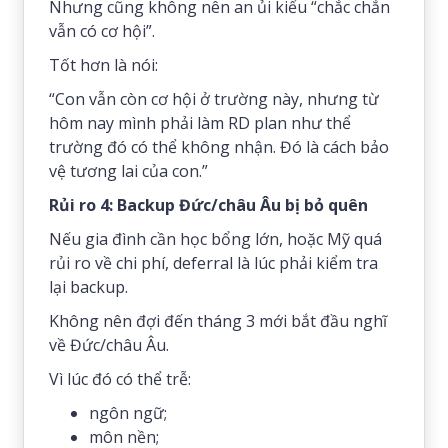
Nhưng cũng không nên an ủi kiểu “chắc chắn
vẫn có cơ hội”.
Tốt hơn là nói:
“Con vẫn còn cơ hội ở trường này, nhưng từ
hôm nay mình phải làm RD plan như thể
trường đó có thể không nhận. Đó là cách bảo
vệ tương lai của con.”
Rủi ro 4: Backup Đức/châu Âu bị bỏ quên
Nếu gia đình cần học bổng lớn, hoặc Mỹ quá
rủi ro về chi phí, deferral là lúc phải kiểm tra
lại backup.
Không nên đợi đến tháng 3 mới bắt đầu nghĩ
về Đức/châu Âu.
Vì lúc đó có thể trễ:
ngôn ngữ;
môn nền;