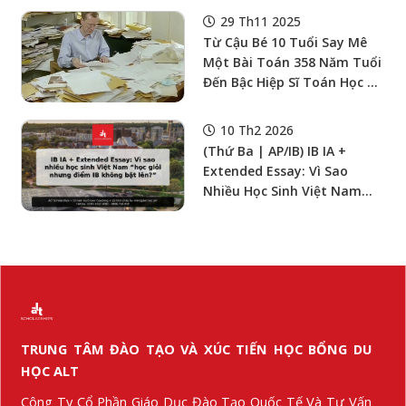
Cambridge
29 Th11 2025
Từ Cậu Bé 10 Tuổi Say Mê
Một Bài Toán 358 Năm Tuổi
Đến Bậc Hiệp Sĩ Toán Học –
Hành Trình Cho Thấy Một
Giấc Mơ Học Tập Có Thể Đi
10 Th2 2026
Xa Đến Đâu
(Thứ Ba | AP/IB) IB IA +
Extended Essay: Vì Sao
Nhiều Học Sinh Việt Nam
“Học Giỏi Nhưng Điểm IB
Không Bật Lên?” — Và Cách
Làm Research Question +
Rubric + Timeline Để IA/EE
Trở Thành “Đòn Bẩy Học
Bổng”
TRUNG TÂM ĐÀO TẠO VÀ XÚC TIẾN HỌC BỔNG DU
HỌC ALT
Công Ty Cổ Phần Giáo Dục Đào Tạo Quốc Tế Và Tư Vấn