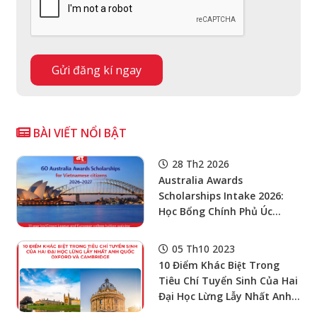
BÀI VIẾT NỔI BẬT
28 Th2 2026
Australia Awards
Scholarships Intake 2026:
Học Bổng Chính Phủ Úc
Toàn Phần Bậc Thạc Sĩ Cho
Ứng Viên Việt Nam
05 Th10 2023
10 Điểm Khác Biệt Trong
Tiêu Chí Tuyển Sinh Của Hai
Đại Học Lừng Lẫy Nhất Anh
Quốc – Oxford Và