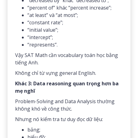
“decreased by” khác “decreased to”;
“percent of” khác “percent increase”;
“at least” và “at most”;
“constant rate”;
“initial value”;
“intercept”;
“represents”.
Vậy SAT Math cần vocabulary toán học bằng
tiếng Anh.
Không chỉ từ vựng general English.
Khác 3: Data reasoning quan trọng hơn ba
mẹ nghĩ
Problem-Solving and Data Analysis thường
không khó về công thức.
Nhưng nó kiểm tra tư duy đọc dữ liệu:
bảng;
biểu đồ;