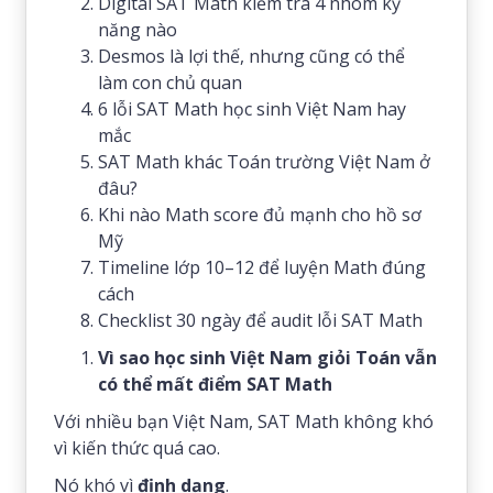
Digital SAT Math kiểm tra 4 nhóm kỹ
năng nào
Desmos là lợi thế, nhưng cũng có thể
làm con chủ quan
6 lỗi SAT Math học sinh Việt Nam hay
mắc
SAT Math khác Toán trường Việt Nam ở
đâu?
Khi nào Math score đủ mạnh cho hồ sơ
Mỹ
Timeline lớp 10–12 để luyện Math đúng
cách
Checklist 30 ngày để audit lỗi SAT Math
Vì sao học sinh Việt Nam giỏi Toán vẫn
có thể mất điểm SAT Math
Với nhiều bạn Việt Nam, SAT Math không khó
vì kiến thức quá cao.
Nó khó vì
định dạng
.