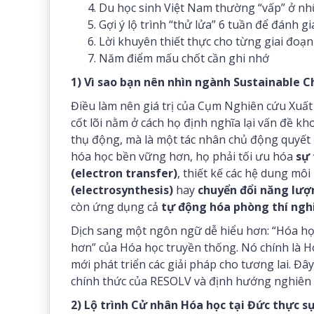
Du học sinh Việt Nam thường “vấp” ở n
Gợi ý lộ trình “thử lửa” 6 tuần để đánh g
Lời khuyên thiết thực cho từng giai đoạn
Năm điểm mấu chốt cần ghi nhớ
1) Vì sao bạn nên nhìn ngành Sustainable 
Điều làm nên giá trị của Cụm Nghiên cứu Xuất
cốt lõi nằm ở cách họ định nghĩa lại vấn đề k
thụ động, mà là một tác nhân chủ động quyết đ
hóa học bền vững hơn, họ phải tối ưu hóa
sự 
(electron transfer)
, thiết kế các hệ dung mô
(electrosynthesis)
hay
chuyển đổi năng lượ
còn ứng dụng cả
tự động hóa phòng thí nghi
Dịch sang một ngôn ngữ dễ hiểu hơn: “Hóa h
hơn” của Hóa học truyền thống. Nó chính là Hó
mới phát triển các giải pháp cho tương lai. Đây
chính thức của RESOLV và định hướng nghiên 
2) Lộ trình Cử nhân Hóa học tại Đức thực s