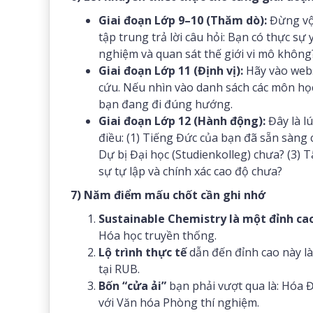
Giai đoạn Lớp 9–10 (Thăm dò):
Đừng vội
tập trung trả lời câu hỏi: Bạn có thực s
nghiệm và quan sát thế giới vi mô không
Giai đoạn Lớp 11 (Định vị):
Hãy vào webs
cứu. Nếu nhìn vào danh sách các môn học 
bạn đang đi đúng hướng.
Giai đoạn Lớp 12 (Hành động):
Đây là l
điều: (1) Tiếng Đức của bạn đã sẵn sàng
Dự bị Đại học (Studienkolleg) chưa? (3)
sự tự lập và chính xác cao độ chưa?
7) Năm điểm mấu chốt cần ghi nhớ
Sustainable Chemistry là một đỉnh ca
Hóa học truyền thống.
Lộ trình thực tế
dẫn đến đỉnh cao này l
tại RUB.
Bốn “cửa ải”
bạn phải vượt qua là: Hóa Đ
với Văn hóa Phòng thí nghiệm.