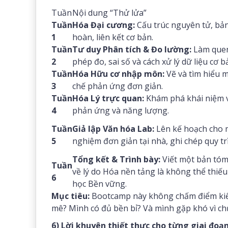
Tuần
Nội dung “Thử lửa”
Tuần
Hóa Đại cương:
Cấu trúc nguyên tử, bả
1
hoàn, liên kết cơ bản.
Tuần
Tư duy Phân tích & Đo lường:
Làm quen
2
phép đo, sai số và cách xử lý dữ liệu cơ b
Tuần
Hóa Hữu cơ nhập môn:
Vẽ và tìm hiểu m
3
chế phản ứng đơn giản.
Tuần
Hóa Lý trực quan:
Khám phá khái niệm v
4
phản ứng và năng lượng.
Tuần
Giả lập Văn hóa Lab:
Lên kế hoạch cho m
5
nghiệm đơn giản tại nhà, ghi chép quy tr
Tổng kết & Trình bày:
Viết một bản tóm
Tuần
về lý do Hóa nền tảng là không thể thiế
6
học Bền vững.
Mục tiêu:
Bootcamp này không chấm điểm kiến 
mê? Mình có đủ bền bỉ? Và mình gặp khó vì ch
6) Lời khuyên thiết thực cho từng giai đoạn