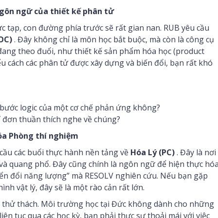
gôn ngữ của thiết kế phân tử
c tạp, con đường phía trước sẽ rất gian nan. RUB yêu cầu
OC)
. Đây không chỉ là môn học bắt buộc, mà còn là công cụ
đang theo đuổi, như thiết kế sản phẩm hóa học (product
u cách các phân tử được xây dựng và biến đổi, bạn rất khó
 bước logic của một cơ chế phản ứng không?
hỉ đơn thuần thích nghe về chúng?
hóa Phòng thí nghiệm
 cầu các buổi thực hành nền tảng về
Hóa Lý (PC)
. Đây là nơi
c và quang phổ. Đây cũng chính là ngôn ngữ để hiện thực hó
huyển đổi năng lượng” mà RESOLV nghiên cứu. Nếu bạn gặp
nh vật lý, đây sẽ là một rào cản rất lớn.
t thử thách. Môi trường học tại Đức không dành cho những
liên tục qua các học kỳ, bạn phải thực sự thoải mái với việc