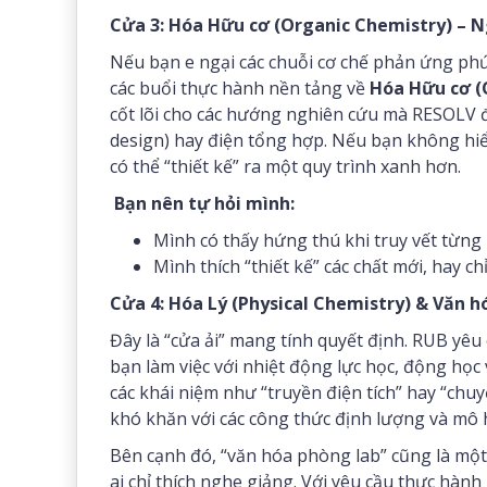
Cửa 3: Hóa Hữu cơ (Organic Chemistry) – N
Nếu bạn e ngại các chuỗi cơ chế phản ứng phứ
các buổi thực hành nền tảng về
Hóa Hữu cơ (
cốt lõi cho các hướng nghiên cứu mà RESOLV 
design) hay điện tổng hợp. Nếu bạn không hiể
có thể “thiết kế” ra một quy trình xanh hơn.
Bạn nên tự hỏi mình:
Mình có thấy hứng thú khi truy vết từng
Mình thích “thiết kế” các chất mới, hay c
Cửa 4: Hóa Lý (Physical Chemistry) & Văn 
Đây là “cửa ải” mang tính quyết định. RUB yêu
bạn làm việc với nhiệt động lực học, động họ
các khái niệm như “truyền điện tích” hay “c
khó khăn với các công thức định lượng và mô hì
Bên cạnh đó, “văn hóa phòng lab” cũng là mộ
ai chỉ thích nghe giảng. Với yêu cầu thực hành 