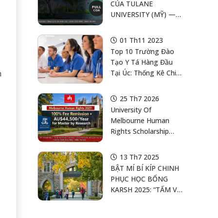
CỦA TULANE
UNIVERSITY (MỸ) —
FULL COST OF
ATTENDANCE + QUỸ
01 Th11 2023
ENRICHMENT
Top 10 Trường Đào
Tạo Y Tá Hàng Đầu
n
Tại Úc: Thống Kê Chi
Tiết
25 Th7 2026
University Of
Melbourne Human
Rights Scholarship
2027: Học Bổng
Master By Research
13 Th7 2025
Úc 100% Fee
BẬT MÍ BÍ KÍP CHINH
Remission +
PHỤC HỌC BỔNG
AU$44,500/Năm
KARSH 2025: “TẤM VÉ
VÀNG” VÀO ĐẠI HỌC
DUKE – CÁI NÔI CỦA