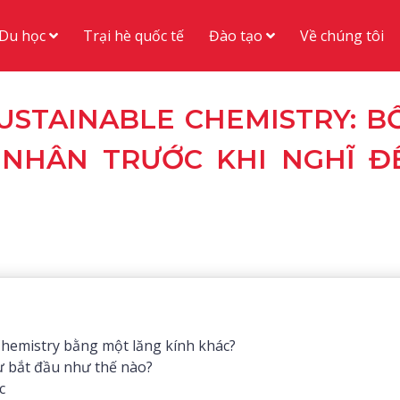
Du học
Đào tạo
Trại hè quốc tế
Về chúng tôi
USTAINABLE CHEMISTRY: B
Ử NHÂN TRƯỚC KHI NGHĨ Đ
Chemistry bằng một lăng kính khác?
ự bắt đầu như thế nào?
c