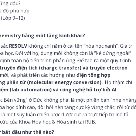
hững đâu?
iá độ phù hợp
 (Lớp 9–12)
Chemistry bằng một lăng kính khác?
 sắc
RESOLV
không chỉ nằm ở cái tên “hóa học xanh”. Giá trị
hoa học. Đối với họ, dung môi không còn là “kẻ đứng ngoài”
ịnh toàn bộ tiến trình phản ứng. Để tạo ra một quy trình
truyền điện tích (charge transfer) và truyền electron
i mới, và phát triển các hướng như
điện tổng hợp
ng phân tử (molecular energy conversion)
. Họ thậm chí
ệm (lab automation) và công nghệ hỗ trợ bởi AI
.
ọc Bền vững” ở Đức không phải là một phiên bản “nhẹ nhàn
a học đỉnh cao, đòi hỏi nền tảng cực kỳ vững chắc, rồi từ đ
 là một suy luận chiến lược được rút ra trực tiếp từ mô tả
cứu của Khoa Hóa học & Hóa sinh tại RUB.
ự bắt đầu như thế nào?