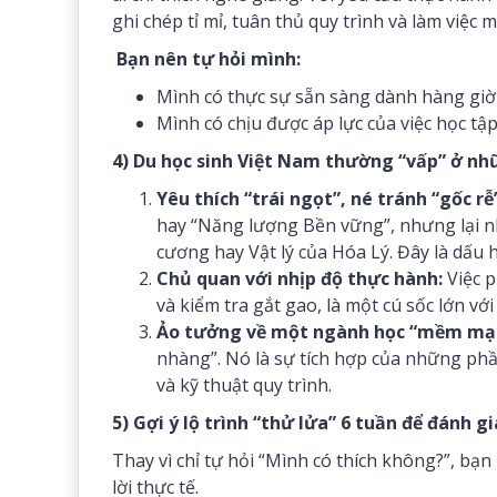
ghi chép tỉ mỉ, tuân thủ quy trình và làm việc m
Bạn nên tự hỏi mình:
Mình có thực sự sẵn sàng dành hàng gi
Mình có chịu được áp lực của việc học tậ
4) Du học sinh Việt Nam thường “vấp” ở n
Yêu thích “trái ngọt”, né tránh “gốc rễ
hay “Năng lượng Bền vững”, nhưng lại n
cương hay Vật lý của Hóa Lý. Đây là dấu
Chủ quan với nhịp độ thực hành:
Việc p
và kiểm tra gắt gao, là một cú sốc lớn với
Ảo tưởng về một ngành học “mềm mại
nhàng”. Nó là sự tích hợp của những phầ
và kỹ thuật quy trình.
5) Gợi ý lộ trình “thử lửa” 6 tuần để đánh g
Thay vì chỉ tự hỏi “Mình có thích không?”, bạn
lời thực tế.