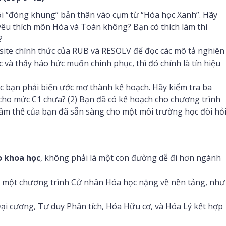
 “đóng khung” bản thân vào cụm từ “Hóa học Xanh”. Hãy
ự yêu thích môn Hóa và Toán không? Bạn có thích làm thí
?
ite chính thức của RUB và RESOLV để đọc các mô tả nghiên
và thấy háo hức muốn chinh phục, thì đó chính là tín hiệu
úc bạn phải biến ước mơ thành kế hoạch. Hãy kiểm tra ba
 cho mức C1 chưa? (2) Bạn đã có kế hoạch cho chương trình
 Tâm thế của bạn đã sẵn sàng cho một môi trường học đòi hỏ
o khoa học
, không phải là một con đường dễ đi hơn ngành
à một chương trình Cử nhân Hóa học nặng về nền tảng, như
ại cương, Tư duy Phân tích, Hóa Hữu cơ, và Hóa Lý kết hợp