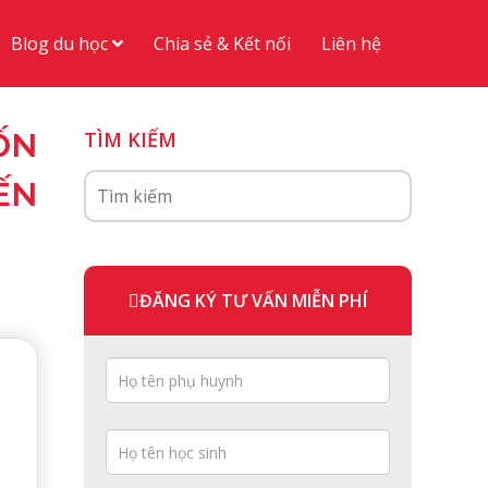
Blog du học
Chia sẻ & Kết nối
Liên hệ
ỐN
TÌM KIẾM
ẾN
ĐĂNG KÝ TƯ VẤN MIỄN PHÍ