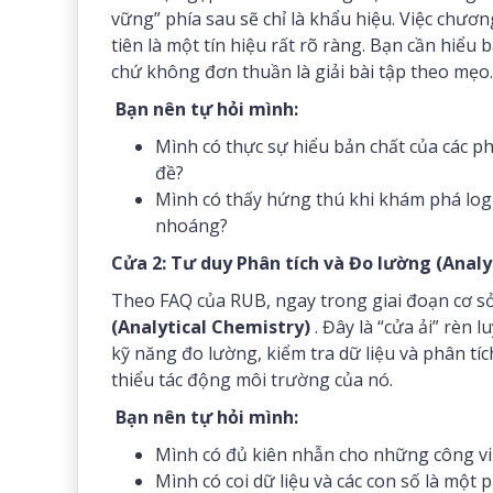
vững” phía sau sẽ chỉ là khẩu hiệu. Việc chươ
tiên là một tín hiệu rất rõ ràng. Bạn cần hiểu
chứ không đơn thuần là giải bài tập theo mẹo.
Bạn nên tự hỏi mình:
Mình có thực sự hiểu bản chất của các ph
đề?
Mình có thấy hứng thú khi khám phá logi
nhoáng?
Cửa 2: Tư duy Phân tích và Đo lường (Analy
Theo FAQ của RUB, ngay trong giai đoạn cơ sở
(Analytical Chemistry)
. Đây là “cửa ải” rèn 
kỹ năng đo lường, kiểm tra dữ liệu và phân tí
thiểu tác động môi trường của nó.
Bạn nên tự hỏi mình:
Mình có đủ kiên nhẫn cho những công việc
Mình có coi dữ liệu và các con số là một 