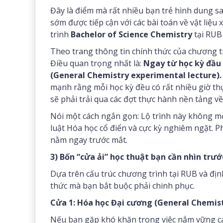
Đây là điểm mà rất nhiều bạn trẻ hình dung sa
sớm được tiếp cận với các bài toán về vật liệ
trình
Bachelor of Science Chemistry
tại RUB 
Theo trang thông tin chính thức của chương tr
Điều quan trọng nhất là:
Ngay từ học kỳ đầu 
(General Chemistry experimental lecture).
mạnh rằng mỗi học kỳ đều có rất nhiều giờ th
sẽ phải trải qua các đợt thực hành nền tảng v
Nói một cách ngắn gọn: Lộ trình này không 
luật Hóa học cổ điển và cực kỳ nghiêm ngặt. P
nằm ngay trước mắt.
3) Bốn “cửa ải” học thuật bạn cần nhìn trướ
Dựa trên cấu trúc chương trình tại RUB và địn
thức mà bạn bắt buộc phải chinh phục.
Cửa 1: Hóa học Đại cương (General Chemis
Nếu bạn gặp khó khăn trong việc nắm vững cá