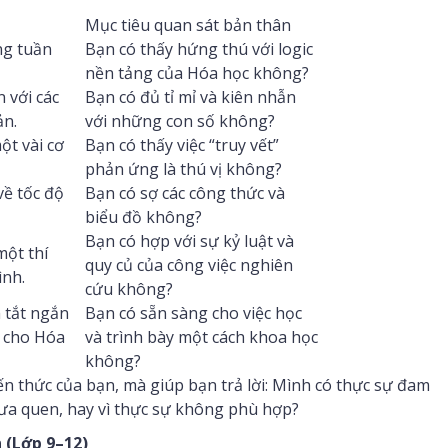
Mục tiêu quan sát bản thân
ng tuần
Bạn có thấy hứng thú với logic
nền tảng của Hóa học không?
 với các
Bạn có đủ tỉ mỉ và kiên nhẫn
ản.
với những con số không?
ột vài cơ
Bạn có thấy việc “truy vết”
phản ứng là thú vị không?
ề tốc độ
Bạn có sợ các công thức và
biểu đồ không?
Bạn có hợp với sự kỷ luật và
ột thí
quy củ của công việc nghiên
ình.
cứu không?
 tắt ngắn
Bạn có sẵn sàng cho việc học
u cho Hóa
và trình bày một cách khoa học
không?
thức của bạn, mà giúp bạn trả lời: Mình có thực sự đam
ưa quen, hay vì thực sự không phù hợp?
 (Lớp 9–12)