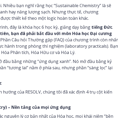
i. Nhiều bạn nghĩ rằng học “Sustainable Chemistry” là sẽ
u xanh hay năng lượng sạch. Nhưng thực tế, chương
được thiết kế theo một logic hoàn toàn khác.
ình, đây là khóa học 6 học kỳ, giảng dạy bằng
tiếng Đức
.
tiên, bạn đã phải bắt đầu với môn Hóa học Đại cương
Phần Câu hỏi Thường gặp (FAQ) của chương trình còn nhấ
ực hành trong phòng thí nghiệm (laboratory practicals). Bạn
ề Hóa Phân tích, Hóa Hữu cơ và Hóa Lý.
mở đầu bằng những “ứng dụng xanh”. Nó mở đầu bằng kỷ
hần “tương lai” nằm ở phía sau, nhưng phần “sàng lọc” lại
c
h hướng của RESOLV, chúng tôi đã xác định 4 trụ cột kiến
try) – Nền tảng của mọi ứng dụng
c nguyên lý cơ bản nhất của Hóa học, mọi khái niệm “bền