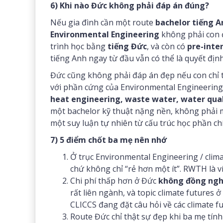
6) Khi nào Đức không phải đáp án đúng?
Nếu gia đình cần một route
bachelor tiếng A
Environmental Engineering
không phải con 
trình học bằng
tiếng Đức
, và còn có
pre-inte
tiếng Anh ngay từ đầu vẫn có thể là quyết định
Đức cũng không phải đáp án đẹp nếu con chỉ 
với phần cứng của Environmental Engineering
heat engineering, waste water, water quali
một bachelor kỹ thuật nặng nền, không phải m
một suy luận tự nhiên từ cấu trúc học phần ch
7) 5 điểm chốt ba mẹ nên nhớ
Ở trục Environmental Engineering / clima
chứ không chỉ “rẻ hơn một ít”. RWTH là ví
Chi phí thấp hơn ở Đức
không đồng nghĩ
rất liên ngành, và topic climate futures
CLICCS đang đặt câu hỏi về các climate fu
Route Đức chỉ thật sự đẹp khi ba mẹ tín