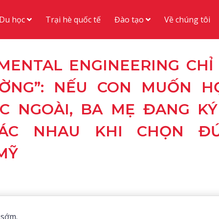
Du học
Đào tạo
Trại hè quốc tế
Về chúng tôi
ENTAL ENGINEERING CHỈ 
ỜNG”: NẾU CON MUỐN H
C NGOÀI, BA MẸ ĐANG KÝ
ÁC NHAU KHI CHỌN ĐỨ
MỸ
 sớm.