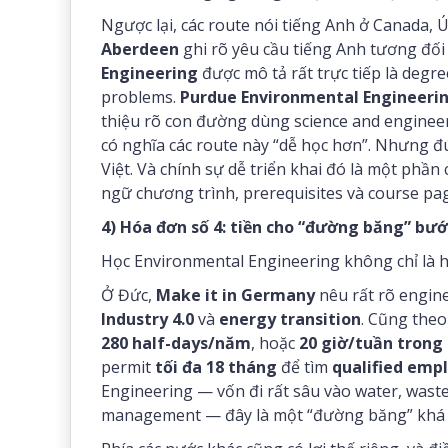
Ngược lại, các route nói tiếng Anh ở Canada,
Aberdeen
ghi rõ yêu cầu tiếng Anh tương đối
Engineering
được mô tả rất trực tiếp là degr
problems.
Purdue Environmental Engineeri
thiệu rõ con đường dùng science and engineeri
có nghĩa các route này “dễ học hơn”. Nhưng 
Việt. Và chính sự dễ triển khai đó là một phần 
ngữ chương trình, prerequisites và course pag
4) Hóa đơn số 4: tiền cho “đường băng” bướ
Học Environmental Engineering không chỉ là họ
Ở Đức,
Make it in Germany
nêu rất rõ engi
Industry 4.0
và
energy transition
. Cũng theo
280 half-days/năm
, hoặc
20 giờ/tuần trong 
permit
tối đa 18 tháng
để tìm
qualified em
Engineering — vốn đi rất sâu vào water, waste,
management — đây là một “đường băng” khá 