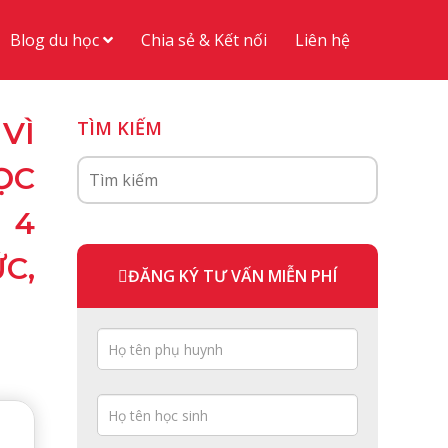
Blog du học
Chia sẻ & Kết nối
Liên hệ
VÌ
TÌM KIẾM
ỌC
 4
C,
ĐĂNG KÝ TƯ VẤN MIỄN PHÍ