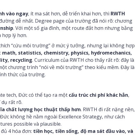
nh vào ngay
, ít ma sát hơn, dễ triển khai hơn, thì
RWTH
đường dễ nhất. Degree page của trường đã nói rõ: chương
rnship
. Với một số gia đình, một route đắt hơn nhưng bằng
 hợp lý hơn.
thích “cứu môi trường” ở mức ý tưởng, nhưng lại không hợp
:
math, statistics, chemistry, physics, hydromechanics,
ty, recycling
. Curriculum của RWTH cho thấy rất rõ: đây là
ột chương trình “nói về môi trường” theo kiểu mềm. Đây là
ính thức của trường.
te tech, Đức có thể tạo ra một
cấu trúc chi phí khác hẳn
,
 dụ rất rõ.
a chất lượng học thuật thấp hơn
. RWTH đi rất nặng nền,
 ở Đức không hề nằm ngoài Excellence Strategy, như cách
tures possible và plausible.
h đủ 4 hóa đơn:
tiền học, tiền sống, độ ma sát đầu vào, và