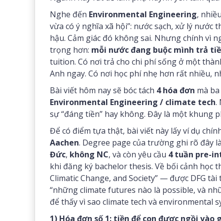
Nghe đến
Environmental Engineering
, nhiề
vừa có ý nghĩa xã hội”: nước sạch, xử lý nước th
hậu. Cảm giác đó không sai. Nhưng chính vì n
trọng hơn:
mỗi nước đang buộc mình trả ti
tuition. Có nơi trả cho chi phí sống ở một thà
Anh ngay. Có nơi học phí nhẹ hơn rất nhiều, n
Bài viết hôm nay sẽ bóc tách
4 hóa đơn
mà ba 
Environmental Engineering / climate tech
.
sự “đáng tiền” hay không. Đây là một khung ph
Để có điểm tựa thật, bài viết này lấy ví dụ chín
Aachen
. Degree page của trường ghi rõ đây l
Đức
,
không NC
, và còn yêu cầu
4 tuần pre-in
khi đăng ký bachelor thesis. Về bối cảnh học 
Climatic Change, and Society” — được DFG tài t
“những climate futures nào là possible, và nhữ
để thấy vì sao climate tech và environmental 
1) Hóa đơn số 1: tiền để con được ngồi vào