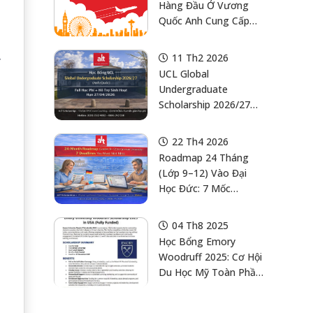
Hàng Đầu Ở Vương
Quốc Anh Cung Cấp
Chương Trình Cử
Nhân Phân Tích Tài
11 Th2 2026
y
Chính
UCL Global
Undergraduate
Scholarship 2026/27
(Anh): Học Bổng Cho
SV Quốc Tế – Có Suất
22 Th4 2026
“Full Học Phí + Hỗ Trợ
Roadmap 24 Tháng
Sinh Hoạt”, Hạn
(Lớp 9–12) Vào Đại
27/04/2026
Học Đức: 7 Mốc
“Không Được Trễ” Để
Không Vỡ Kế Hoạch
04 Th8 2025
WS/SS (Và Checklist
Học Bổng Emory
Quyết Nhanh Trong
Woodruff 2025: Cơ Hội
20 Phút)
Du Học Mỹ Toàn Phần
Cho Sinh Viên Xuất Sắc
(học Bổng Emory, Du