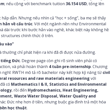
ăm
; nếu cộng với benchmark tuition
36.154 USD
, tổng lên
c hấp dẫn. Nhưng nếu nhìn cả “học + sống”, ba mẹ sẽ thấy
 hẳn về cấu trúc
. Với một ngành nền như Environmental
há dài trước khi bước hẳn vào nghề, khác biệt này không hề
 structures chính thức ở trên.
đầu vào”
Và thường chỉ phát hiện ra khi đã đi được nửa đường.
g
tiếng Đức
. Degree page còn ghi rõ sinh viên phải có
uction, và phải hoàn thành
4 tuần pre-internship
. Chương
 nghĩ: RWTH mô tả rõ bachelor này kết hợp kỹ năng từ
civi
eral resources and raw materials engineering
với
 đã có
Mathematics I & II, Statistics and Environmental
iology
, rồi đến
Hydromechanics, Heat Engineering,
ment, Waste Water Disposal, Water Quality and
khác: Đức nhẹ hơn ở tiền, nhưng buộc gia đình trả một hóa
 bền học thuật
.