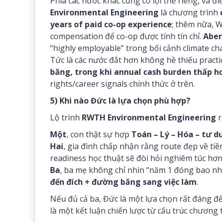
Phía các nước khác cũng có lợi thế riêng, và đ
Environmental Engineering
là chương trình
years of paid co-op experience
; thêm nữa, 
compensation để co-op được tính tín chỉ.
Abe
“highly employable” trong bối cảnh climate ch
Tức là các nước đắt hơn không hề thiếu pract
băng, trong khi annual cash burden thấp 
rights/career signals chính thức ở trên.
5) Khi nào Đức là lựa chọn phù hợp?
Lộ trình
RWTH Environmental Engineering
r
Một
, con thật sự hợp
Toán – Lý – Hóa – tư d
Hai
, gia đình chấp nhận rằng route đẹp về ti
readiness học thuật sẽ đòi hỏi nghiêm túc hơn
Ba
, ba mẹ không chỉ nhìn “năm 1 đóng bao nh
đến đích + đường băng sang việc làm
.
Nếu đủ cả ba, Đức là một lựa chọn rất đáng để
là một kết luận chiến lược từ cấu trúc chương t