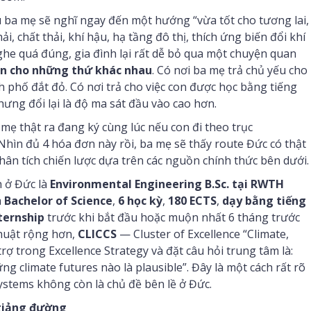
u ba mẹ sẽ nghĩ ngay đến một hướng “vừa tốt cho tương lai,
ải, chất thải, khí hậu, hạ tầng đô thị, thích ứng biến đổi khí
ghe quá đúng, gia đình lại rất dễ bỏ qua một chuyện quan
ền cho những thứ khác nhau
. Có nơi ba mẹ trả chủ yếu cho
nh phố đắt đỏ. Có nơi trả cho việc con được học bằng tiếng
hưng đổi lại là độ ma sát đầu vào cao hơn.
mẹ thật ra đang ký cùng lúc nếu con đi theo trục
 Nhìn đủ 4 hóa đơn này rồi, ba mẹ sẽ thấy route Đức có thật
ân tích chiến lược dựa trên các nguồn chính thức bên dưới.
h ở Đức là
Environmental Engineering B.Sc. tại RWTH
à
Bachelor of Science
,
6 học kỳ
,
180 ECTS
,
dạy bằng tiếng
ternship
trước khi bắt đầu hoặc muộn nhất 6 tháng trước
thuật rộng hơn,
CLICCS
— Cluster of Excellence “Climate,
rợ trong Excellence Strategy và đặt câu hỏi trung tâm là:
ng climate futures nào là plausible”. Đây là một cách rất rõ
systems không còn là chủ đề bên lề ở Đức.
 giảng đường