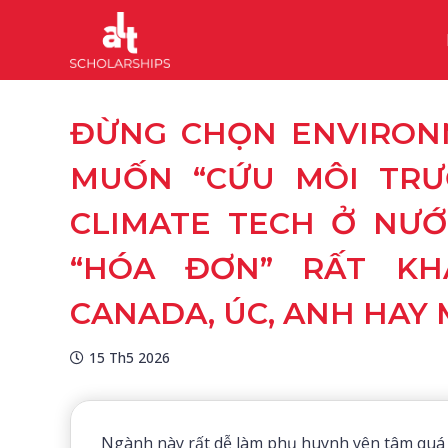
ĐỪNG CHỌN ENVIRONM
MUỐN “CỨU MÔI TRƯ
CLIMATE TECH Ở NƯỚ
“HÓA ĐƠN” RẤT KH
CANADA, ÚC, ANH HAY 
15 Th5 2026
Ngành này rất dễ làm phụ huynh yên tâm quá