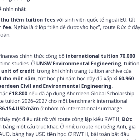
ễ nhìn nhất.
thu thêm tuition fees
với sinh viên quốc tế ngoài EU; tất
r fee
. Nghĩa là ở lớp “tiền để được vào học”, route Đức ở đâ
toán.
 finances chính thức công bố
international tuition 70.060
-time studies. Ở
UNSW Environmental Engineering
, tuition
unit of credit
; trong khi chính trang tuition archive của
ad cho một năm
, tức học phí năm học đầy đủ xấp xỉ
60.960
berdeen Civil and Environmental Engineering
,
hoặc
£18.800
nếu đã áp dụng Aberdeen Global Scholarship
e tuition 2026–2027 cho một benchmark international
 36.154 USD/năm
ở nhóm có international surcharge.
 thấy một điều rất rõ: với route công lập kiểu RWTH,
Đức
 bằng một cấu trúc khác. Ở nhiều route nói tiếng Anh, gia
AUD, bảng hay USD tiền học. Ở RWTH, bài toán bắt đầu