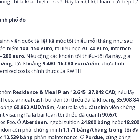
ông chỉ là khác biệt con số. Đây là một kết luận trực tiếp từ
hành phố đó
 sinh viên quốc tế liệt kê mức tối thiểu mỗi tháng như sau:
bảo hiểm
100–150 euro
, tài liệu học
20–40 euro
, internet/
–200 euro
. Nếu cộng các khoản tối thiểu–tối đa này, gia
tháng
, tức khoảng
9.480–16.080 euro/năm
, chưa tính
temized costs chính thức của RWTH.
 thêm
Residence & Meal Plan 13.645–37.848 CAD
; nếu lấy
al fees, annual cash burden tối thiểu đã là khoảng
85.908,84
khoảng
60.960 AUD/năm
, Australia yêu cầu sinh viên chứng
nt visa; nghĩa là bài toán tối thiểu đã quanh
90.670
ies Fee. Ở
Aberdeen
, ngoài tuition
24.800 bảng
hoặc
18.800
London còn phải chứng minh
1.171 bảng/tháng trong tối đa
ức
10.539 bảng
phần maintenance. Ở
Purdue
, cùng bảng