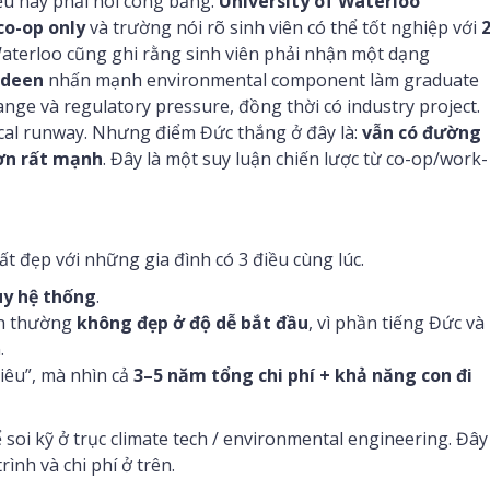
iều này phải nói công bằng.
University of Waterloo
co-op only
và trường nói rõ sinh viên có thể tốt nghiệp với
Waterloo cũng ghi rằng sinh viên phải nhận một dạng
rdeen
nhấn mạnh environmental component làm graduate
ange và regulatory pressure, đồng thời có industry project.
ical runway. Nhưng điểm Đức thắng ở đây là:
vẫn có đường
hơn rất mạnh
. Đây là một suy luận chiến lược từ co-op/work-
ất đẹp với những gia đình có 3 điều cùng lúc.
uy hệ thống
.
ền thường
không đẹp ở độ dễ bắt đầu
, vì phần tiếng Đức và
.
iêu”, mà nhìn cả
3–5 năm tổng chi phí + khả năng con đi
 soi kỹ ở trục climate tech / environmental engineering. Đây
rình và chi phí ở trên.