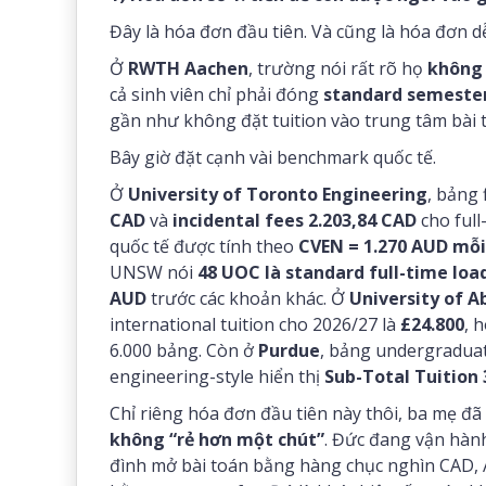
Đây là hóa đơn đầu tiên. Và cũng là hóa đơn d
Ở
RWTH Aachen
, trường nói rất rõ họ
không 
cả sinh viên chỉ phải đóng
standard semeste
gần như không đặt tuition vào trung tâm bài 
Bây giờ đặt cạnh vài benchmark quốc tế.
Ở
University of Toronto Engineering
, bảng
CAD
và
incidental fees 2.203,84 CAD
cho full
quốc tế được tính theo
CVEN = 1.270 AUD mỗi 
UNSW nói
48 UOC là standard full-time lo
AUD
trước các khoản khác. Ở
University of A
international tuition cho 2026/27 là
£24.800
, 
6.000 bảng. Còn ở
Purdue
, bảng undergraduat
engineering-style hiển thị
Sub-Total Tuition
Chỉ riêng hóa đơn đầu tiên này thôi, ba mẹ đã
không “rẻ hơn một chút”
. Đức đang vận hành
đình mở bài toán bằng hàng chục nghìn CAD, 