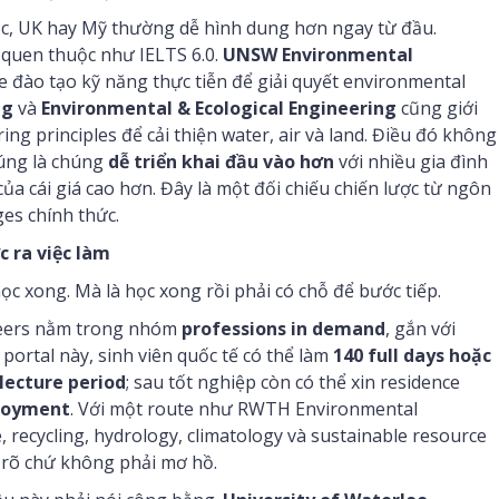
 Úc, UK hay Mỹ thường dễ hình dung hơn ngay từ đầu.
 quen thuộc như IELTS 6.0.
UNSW Environmental
ee đào tạo kỹ năng thực tiễn để giải quyết environmental
ng
và
Environmental & Ecological Engineering
cũng giới
ng principles để cải thiện water, air và land. Điều đó không
đúng là chúng
dễ triển khai đầu vào hơn
với nhiều gia đình
của cái giá cao hơn. Đây là một đối chiếu chiến lược từ ngôn
es chính thức.
c ra việc làm
c xong. Mà là học xong rồi phải có chỗ để bước tiếp.
neers nằm trong nhóm
professions in demand
, gắn với
 portal này, sinh viên quốc tế có thể làm
140 full days hoặc
lecture period
; sau tốt nghiệp còn có thể xin residence
ployment
. Với một route như RWTH Environmental
 recycling, hydrology, climatology và sustainable resource
rõ chứ không phải mơ hồ.