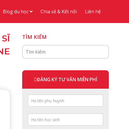
Blog du học
Chia sẻ & Kết nối
Liên hệ
SĨ
TÌM KIẾM
NE
ĐĂNG KÝ TƯ VẤN MIỄN PHÍ