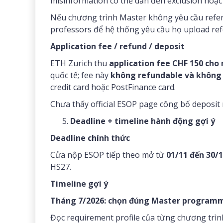
misinformation có thể dẫn đến exclusion hoặc 
Nếu chương trình Master không yêu cầu refere
professors để hệ thống yêu cầu họ upload refe
Application fee / refund / deposit
ETH Zurich thu
application fee CHF 150 ch
quốc tế; fee này
không refundable và không
credit card hoặc PostFinance card.
Chưa thấy official ESOP page công bố deposit
Deadline + timeline hành động gợi ý
Deadline chính thức
Cửa nộp ESOP tiếp theo mở từ
01/11 đến 30/1
HS27.
Timeline gợi ý
Tháng 7/2026: chọn đúng Master program
Đọc requirement profile của từng chương trìn