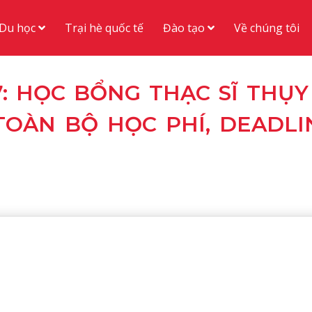
Du học
Đào tạo
Trại hè quốc tế
Về chúng tôi
: HỌC BỔNG THẠC SĨ THỤY 
 TOÀN BỘ HỌC PHÍ, DEADLI