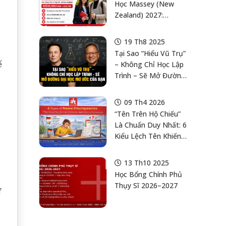
Học Massey (New
Zealand) 2027:
NZ$30,000/Năm +
Học Phí Cho Ứng Viên
19 Th8 2025
Phd/Doctorate, Hạn
Tại Sao “Hiểu Vũ Trụ”
01/10/2026.
ể
– Không Chỉ Học Lập
Trình – Sẽ Mở Đường
Đại Học Mơ Ước Của
Bạn
09 Th4 2026
“Tên Trên Hộ Chiếu”
Là Chuẩn Duy Nhất: 6
Kiểu Lệch Tên Khiến
Hồ Sơ Nộp Đại Học
Đức Bị Hỏi Lại (Và
13 Th10 2025
Playbook 20 Phút Để
Học Bổng Chính Phủ
Khóa Rủi Ro)
Thụy Sĩ 2026–2027
f