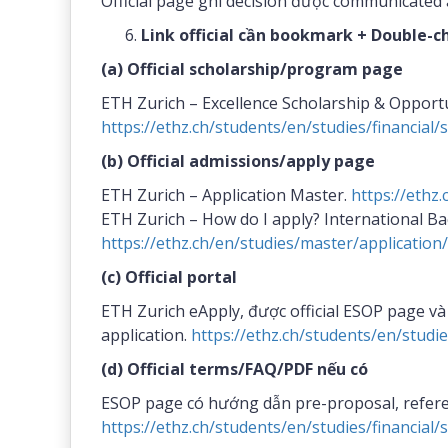
Official page ghi decision được communicated 
Link official cần bookmark + Double-c
(a) Official scholarship/program page
ETH Zurich – Excellence Scholarship & Oppor
https://ethz.ch/students/en/studies/financial/
(b) Official admissions/apply page
ETH Zurich – Application Master.
https://ethz
ETH Zurich – How do I apply? International Ba
https://ethz.ch/en/studies/master/application
(c) Official portal
ETH Zurich eApply, được official ESOP page v
application.
https://ethz.ch/students/en/studie
(d) Official terms/FAQ/PDF nếu có
ESOP page có hướng dẫn pre-proposal, reference
https://ethz.ch/students/en/studies/financial/