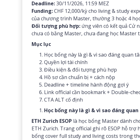
Deadline:
30/11/2026, 11:59 MEZ
Funding:
CHF 12,000/kỳ cho living & study exp
của chương trình Master, thường 3 hoặc 4 học
Đối tượng phù hợp:
ứng viên có kết quả Cử n
chưa có bằng Master, chưa đang học Master tại
Mục lục
Học bổng này là gì & vì sao đáng quan t
Quyền lợi tài chính
Điều kiện & đối tượng phù hợp
Hồ sơ cần chuẩn bị + cách nộp
Deadline + timeline hành động gợi ý
Link official cần bookmark + Double-che
CTA ALT cố định
Học bổng này là gì & vì sao đáng quan
ETH Zurich ESOP
là học bổng Master dành cho
ETH Zurich. Trang official ghi rõ ESOP hỗ tr
bổng cover full study and living costs trong th