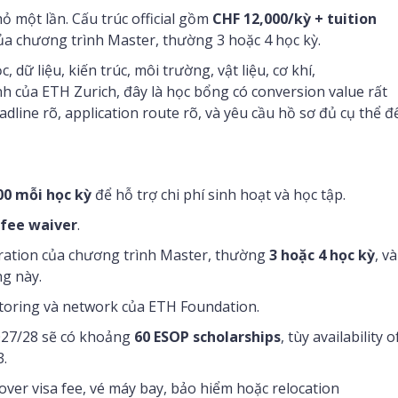
 một lần. Cấu trúc official gồm
CHF 12,000/kỳ + tuition
của chương trình Master, thường 3 hoặc 4 học kỳ.
dữ liệu, kiến trúc, môi trường, vật liệu, cơ khí,
của ETH Zurich, đây là học bổng có conversion value rất
line rõ, application route rõ, và yêu cầu hồ sơ đủ cụ thể đ
00 mỗi học kỳ
để hỗ trợ chi phí sinh hoạt và học tập.
 fee waiver
.
ration của chương trình Master, thường
3 hoặc 4 học kỳ
, và
ng này.
oring và network của ETH Foundation.
2027/28 sẽ có khoảng
60 ESOP scholarships
, tùy availability o
3.
over visa fee, vé máy bay, bảo hiểm hoặc relocation