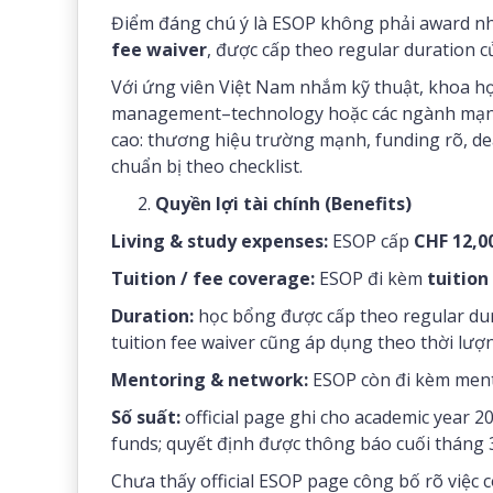
Điểm đáng chú ý là ESOP không phải award nhỏ
fee waiver
, được cấp theo regular duration 
Với ứng viên Việt Nam nhắm kỹ thuật, khoa học, 
management–technology hoặc các ngành mạnh 
cao: thương hiệu trường mạnh, funding rõ, dead
chuẩn bị theo checklist.
Quyền lợi tài chính (Benefits)
Living & study expenses:
ESOP cấp
CHF 12,0
Tuition / fee coverage:
ESOP đi kèm
tuition
Duration:
học bổng được cấp theo regular du
tuition fee waiver cũng áp dụng theo thời lượ
Mentoring & network:
ESOP còn đi kèm ment
Số suất:
official page ghi cho academic year 
funds; quyết định được thông báo cuối tháng 
Chưa thấy official ESOP page công bố rõ việc c