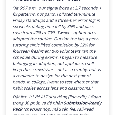
“At 6:57 a.m., our signal froze at 2.7 seconds. I
fix patterns, not parts. I piloted ten-minute
Friday stand-ups and a three-tier error log; in
six weeks debug time fell by 35% and pass
rose from 42% to 70%. Twelve sophomores
adopted the routine. Outside the lab, a peer-
tutoring clinic lifted completion by 32% for
fourteen freshmen; two volunteers ran the
schedule during exams. I began to measure
belonging in adoption, not applause. I still
keep the screwdriver—not as a trophy, but as
a reminder to design for the next pair of
hands. In college, I want to test whether that
habit scales across labs and classrooms.”
Đặt lịch 1:1 để ALT sửa dòng (line-edit) 1 đoạn
trong 30 phút, và để nhận
Submission-Ready
Pack
(checklist nộp, mẫu tên file, rail-read