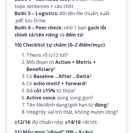
topic sentences + câu chốt.
Bước 5 – Logistics:
đổi tên file chuẩn; xuất
.pdf; lưu Drive.
Bước 6 – Peer check:
nhờ 1 bạn
gạch lỗi
chính tả/tên riêng
và
đếm từ
.
10) Checklist tự chấm (0–2 điểm/mục)
Thesis rõ (≤12 từ)?
Mỗi đoạn có
Action + Metric +
Beneficiary
?
Có
Baseline→After→Delta
?
Có
echo motif + forward
?
Đã
cắt ≥15%
từ thừa?
Active voice
; song song gọn?
Tên file/định dạng/giới hạn từ
đúng
?
Integrity: vai trò thật, không mượn công?
≥12/16
: đủ chuẩn nộp;
≥14/16
: rất tốt.
11) Mẫu mini “vFinal” (EN – 9 câu)