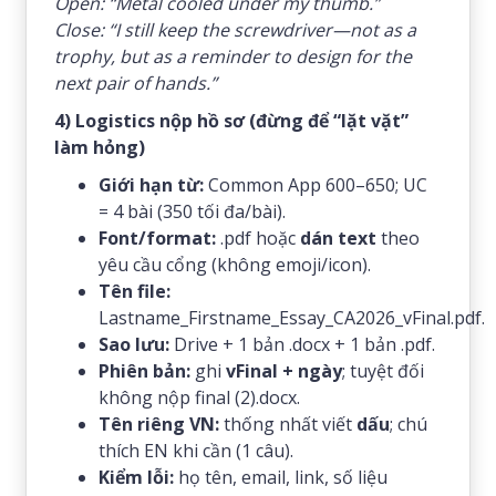
Open:
“Metal cooled under my thumb.”
Close:
“I still keep the screwdriver—not as a
trophy, but as a reminder to design for the
next pair of hands.”
4) Logistics nộp hồ sơ (đừng để “lặt vặt”
làm hỏng)
Giới hạn từ:
Common App 600–650; UC
= 4 bài (350 tối đa/bài).
Font/format:
.pdf hoặc
dán text
theo
yêu cầu cổng (không emoji/icon).
Tên file:
Lastname_Firstname_Essay_CA2026_vFinal.pdf.
Sao lưu:
Drive + 1 bản .docx + 1 bản .pdf.
Phiên bản:
ghi
vFinal + ngày
; tuyệt đối
không nộp final (2).docx.
Tên riêng VN:
thống nhất viết
dấu
; chú
thích EN khi cần (1 câu).
Kiểm lỗi:
họ tên, email, link, số liệu