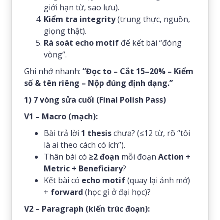
giới hạn từ, sao lưu).
Kiểm tra integrity
(trung thực, nguồn,
giọng thật).
Rà soát echo motif
để kết bài “đóng
vòng”.
Ghi nhớ nhanh:
“Đọc to – Cắt 15–20% – Kiểm
số & tên riêng – Nộp đúng định dạng.”
1) 7 vòng sửa cuối (Final Polish Pass)
V1 – Macro (mạch):
Bài trả lời
1 thesis
chưa? (≤12 từ, rõ “tôi
là ai theo cách có ích”).
Thân bài có
≥2 đoạn
mỗi đoạn
Action +
Metric + Beneficiary
?
Kết bài có
echo motif
(quay lại ảnh mở)
+
forward
(học gì ở đại học)?
V2 – Paragraph (kiến trúc đoạn):