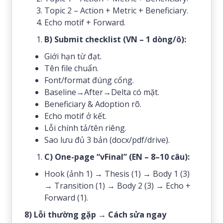
Topic 2 – Action + Metric + Beneficiary.
Echo motif + Forward.
B) Submit checklist (VN – 1 dòng/ô):
Giới hạn từ đạt.
Tên file chuẩn.
Font/format đúng cổng.
Baseline→After→Delta có mặt.
Beneficiary & Adoption rõ.
Echo motif ở kết.
Lỗi chính tả/tên riêng.
Sao lưu đủ 3 bản (docx/pdf/drive).
C) One-page “vFinal” (EN – 8–10 câu):
Hook (ảnh 1) → Thesis (1) → Body 1 (3)
→ Transition (1) → Body 2 (3) → Echo +
Forward (1).
8) Lỗi thường gặp → Cách sửa ngay