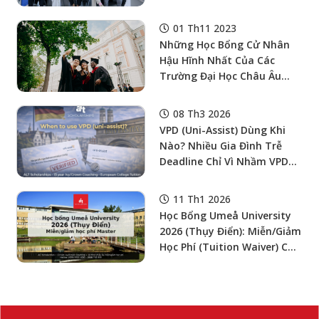
TIÊU KHẢ THI CHO HỌC
SINH, SINH VIÊN VIỆT NAM?
01 Th11 2023
Những Học Bổng Cử Nhân
Hậu Hĩnh Nhất Của Các
Trường Đại Học Châu Âu
Dành Cho Sinh Viên Quốc Tế
08 Th3 2026
VPD (uni-Assist) Dùng Khi
Nào? Nhiều Gia Đình Trễ
Deadline Chỉ Vì Nhầm VPD
Với “nộp Hồ Sơ Qua Uni-
Assist”
11 Th1 2026
Học Bổng Umeå University
2026 (Thụy Điển): Miễn/giảm
Học Phí (tuition Waiver) Cho
SV Quốc Tế