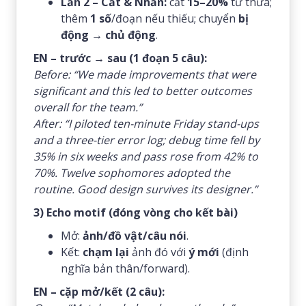
Lần 2 – Cắt & Nhấn:
cắt
15–20%
từ thừa;
thêm
1 số
/đoạn nếu thiếu; chuyển
bị
động → chủ động
.
EN – trước → sau (1 đoạn 5 câu):
Before:
“We made improvements that were
significant and this led to better outcomes
overall for the team.”
After:
“I piloted ten-minute Friday stand-ups
and a three-tier error log; debug time fell by
35% in six weeks and pass rose from 42% to
70%. Twelve sophomores adopted the
routine. Good design survives its designer.”
3) Echo motif (đóng vòng cho kết bài)
Mở:
ảnh/đồ vật/câu nói
.
Kết:
chạm lại
ảnh đó với
ý mới
(định
nghĩa bản thân/forward).
EN – cặp mở/kết (2 câu):