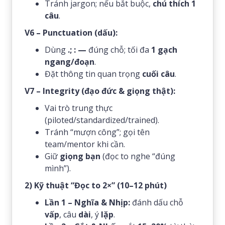
Tránh jargon; nếu bắt buộc,
chú thích 1
câu
.
V6 – Punctuation (dấu):
Dùng
.; : —
đúng chỗ; tối đa
1 gạch
ngang/đoạn
.
Đặt thông tin quan trọng
cuối câu
.
V7 – Integrity (đạo đức & giọng thật):
Vai trò trung thực
(piloted/standardized/trained).
Tránh “mượn công”; gọi tên
team/mentor khi cần.
Giữ
giọng bạn
(đọc to nghe “đúng
mình”).
2) Kỹ thuật “Đọc to 2×” (10–12 phút)
Lần 1 – Nghĩa & Nhịp:
đánh dấu chỗ
vấp
, câu
dài
, ý
lặp
.