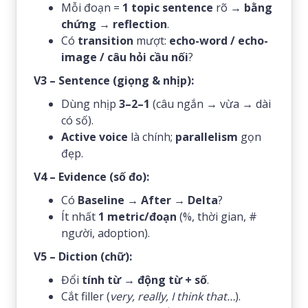
Mỗi đoạn =
1 topic sentence
rõ →
bằng
chứng
→
reflection
.
Có
transition
mượt:
echo-word / echo-
image / câu hỏi cầu nối
?
V3 – Sentence (giọng & nhịp):
Dùng nhịp
3–2–1
(câu ngắn → vừa → dài
có số).
Active voice
là chính;
parallelism
gọn
đẹp.
V4 – Evidence (số đo):
Có
Baseline → After → Delta
?
Ít nhất
1 metric/đoạn
(%, thời gian, #
người, adoption).
V5 – Diction (chữ):
Đổi
tính từ
→
động từ + số
.
Cắt filler (
very, really, I think that…
).