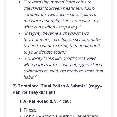
“Stewardship moved from coins to
checklists: fourteen freshmen, +32%
completion, two successors. I plan to
measure belonging the same way—by
what runs when I step away.”
“Integrity became a checklist: two
tournaments, zero flags, six teammates
trained. I want to bring that audit habit
to your debate team.”
“Curiosity looks like deadlines: twelve
whitepapers into a two-page guide three
subteams reused. I’m ready to scale that
habit.”
7) Template “Final Polish & Submit” (copy–
dán rồi thay dữ liệu)
A) Rail-Read (EN, 4 câu):
Thesis.
Topic 1 – Action + Metric + Beneficiary.