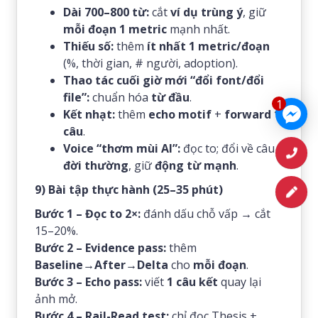
Dài 700–800 từ:
cắt
ví dụ trùng ý
, giữ
mỗi đoạn 1 metric
mạnh nhất.
Thiếu số:
thêm
ít nhất 1 metric/đoạn
(%, thời gian, # người, adoption).
Thao tác cuối giờ mới “đổi font/đổi
file”:
chuẩn hóa
từ đầu
.
1
Kết nhạt:
thêm
echo motif
+
forward 1
câu
.
Voice “thơm mùi AI”:
đọc to; đổi về câu
đời thường
, giữ
động từ mạnh
.
9) Bài tập thực hành (25–35 phút)
Bước 1 – Đọc to 2×:
đánh dấu chỗ vấp → cắt
15–20%.
Bước 2 – Evidence pass:
thêm
Baseline→After→Delta
cho
mỗi đoạn
.
Bước 3 – Echo pass:
viết
1 câu kết
quay lại
ảnh mở.
Bước 4 – Rail-Read test:
chỉ đọc Thesis +