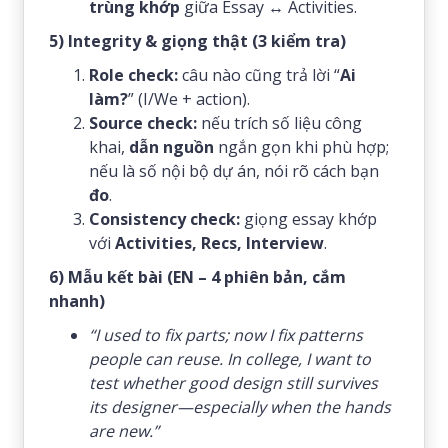
trùng khớp
giữa Essay ↔ Activities.
5) Integrity & giọng thật (3 kiểm tra)
Role check:
câu nào cũng trả lời “
Ai
làm?
” (I/We + action).
Source check:
nếu trích số liệu công
khai,
dẫn nguồn
ngắn gọn khi phù hợp;
nếu là số nội bộ dự án, nói rõ cách bạn
đo
.
Consistency check:
giọng essay khớp
với
Activities, Recs, Interview
.
6) Mẫu kết bài (EN – 4 phiên bản, cắm
nhanh)
“I used to fix parts; now I fix patterns
people can reuse. In college, I want to
test whether good design still survives
its designer—especially when the hands
are new.”