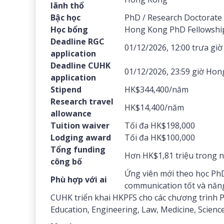
lãnh thổ
Bậc học
PhD / Research Doctorate
Học bổng
Hong Kong PhD Fellowshi
Deadline RGC
01/12/2026, 12:00 trưa gi
application
Deadline CUHK
01/12/2026, 23:59 giờ Ho
application
Stipend
HK$344,400/năm
Research travel
HK$14,400/năm
allowance
Tuition waiver
Tối đa HK$198,000
Lodging award
Tối đa HK$100,000
Tổng funding
Hơn HK$1,81 triệu trong n
công bố
Ứng viên mới theo học PhD 
Phù hợp với ai
communication tốt và năng
CUHK triển khai HKPFS cho các chương trình P
Education, Engineering, Law, Medicine, Science