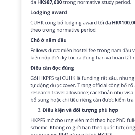
đa
HK$87,600
trong normative study period.
Lodging award
CUHK công bố lodging award tối đa
HK$100,0
theo trong normative period.
Chỗ ở năm đầu
Fellows được miễn hostel fee trong năm đầu 
kiện nộp đơn ký túc xá đúng hạn và hoàn tất r
Điều cần đọc đúng
Gói HKPFS tại CUHK là funding rất sâu, nhưng
tự động được cover. Trang official công bố rõ 
research travel allowance; các khoản như vis
bổ sung hoặc chi tiêu riêng cần được kiểm tra 
Điều kiện và đối tượng phù hợp
HKPFS mở cho ứng viên mới theo học PhD full
scheme. Không có giới hạn theo quốc tịch; ứn
programme PhD và quy trình HKPFS.