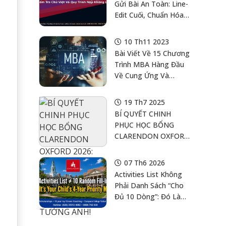
Gửi Bài An Toàn: Line-
Edit Cuối, Chuẩn Hóa
Ký Tự, Kiểm Tra Chữ
Việt, Và Quy Trình Nộp
10 Th11 2023
Không Lỗi
Bài Viết Về 15 Chương
Trình MBA Hàng Đầu
Về Cung Ứng Và
Logistics Tại Mỹ Và
Canada
19 Th7 2025
BÍ QUYẾT CHINH
PHỤC HỌC BỔNG
CLARENDON OXFORD
2026: “TẤM VÉ VÀNG”
VÀO NGÔI TRƯỜNG
07 Th6 2026
ĐÀO TẠO 30 THỦ
Activities List Không
TƯỚNG ANH!
Phải Danh Sách “Cho
Đủ 10 Dòng”: Đó Là
Bản Đồ Ưu Tiên 4
Năm Của Con