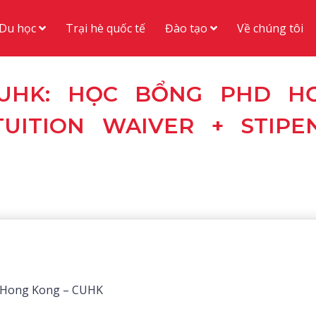
Du học
Đào tạo
Trại hè quốc tế
Về chúng tôi
 CUHK: HỌC BỔNG PHD H
TUITION WAIVER + STIPE
f Hong Kong – CUHK