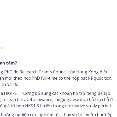
ck
s
uan tâm?
g PhD do Research Grants Council của Hong Kong điều
ên mới theo học PhD full-time có thể nộp bất kể quốc tịch,
 trước đó.
ủa HKPFS. Trường bổ sung các khoản hỗ trợ riêng để tạo
d, research travel allowance, lodging award và hỗ trợ chỗ ở
giá trị hơn HK$1,81 triệu trong normative study period.
 hướng nghiên cứu nghiêm túc, thay vì chỉ “muốn học tiếp