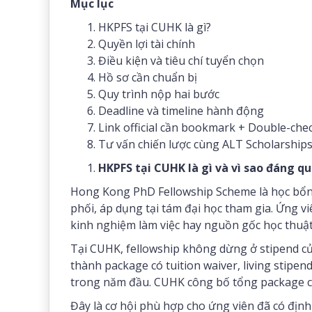
Mục lục
HKPFS tại CUHK là gì?
Quyền lợi tài chính
Điều kiện và tiêu chí tuyển chọn
Hồ sơ cần chuẩn bị
Quy trình nộp hai bước
Deadline và timeline hành động
Link official cần bookmark + Double-che
Tư vấn chiến lược cùng ALT Scholarship
HKPFS tại CUHK là gì và vì sao đáng q
Hong Kong PhD Fellowship Scheme là học bổn
phối, áp dụng tại tám đại học tham gia. Ứng vi
kinh nghiệm làm việc hay nguồn gốc học thuật
Tại CUHK, fellowship không dừng ở stipend c
thành package có tuition waiver, living stipen
trong năm đầu. CUHK công bố tổng package có 
Đây là cơ hội phù hợp cho ứng viên đã có định