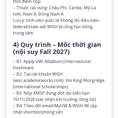
thời điểm nộp.
– Thuộc các vùng: Châu Phi, Caribe, Mỹ‑La
tinh, Nam Á, Đông Nam Á.
Lưu ý: Sinh viên quốc tế không đủ điều kiện
federal/state aid; WiSH là cổng học bổng
trọng tâm.
4) Quy trình – Mốc thời gian
(nội suy Fall 2027)
– B1: Apply UW–Madison (International
freshman).
– B2: Tạo tài khoản WiSH
(wisc.academicworks.com), tìm King‑Morgridge
(International Scholarships).
– B3: Nộp KMSP đúng đợt: dự kiến hạn
15/11/2026 (xác nhận khi trường công bố).
– B4: Theo dõi email/MyUW & WiSH để cập
nhật shortlist/phỏng vấn.