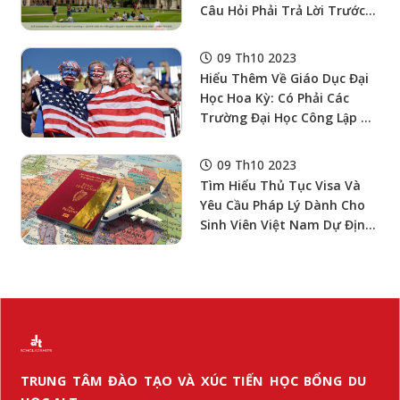
Câu Hỏi Phải Trả Lời Trước
Khi Chọn
09 Th10 2023
Hiểu Thêm Về Giáo Dục Đại
Học Hoa Kỳ: Có Phải Các
Trường Đại Học Công Lập Có
Học Phí Rẻ Hơn Và Chất
Lượng Thấp Hơn So Với Đại
09 Th10 2023
Học Tư Thục
Tìm Hiểu Thủ Tục Visa Và
Yêu Cầu Pháp Lý Dành Cho
Sinh Viên Việt Nam Dự Định
Du Học Ireland
TRUNG TÂM ĐÀO TẠO VÀ XÚC TIẾN HỌC BỔNG DU