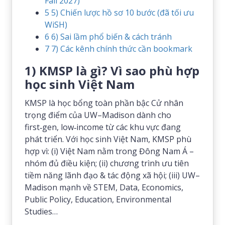
Fall 2027)
5
5) Chiến lược hồ sơ 10 bước (đã tối ưu
WiSH)
6
6) Sai lầm phổ biến & cách tránh
7
7) Các kênh chính thức cần bookmark
1) KMSP là gì? Vì sao phù hợp
học sinh Việt Nam
KMSP là học bổng toàn phần bậc Cử nhân
trọng điểm của UW–Madison dành cho
first‑gen, low‑income từ các khu vực đang
phát triển. Với học sinh Việt Nam, KMSP phù
hợp vì: (i) Việt Nam nằm trong Đông Nam Á –
nhóm đủ điều kiện; (ii) chương trình ưu tiên
tiềm năng lãnh đạo & tác động xã hội; (iii) UW–
Madison mạnh về STEM, Data, Economics,
Public Policy, Education, Environmental
Studies…