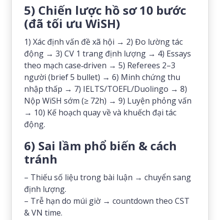
5) Chiến lược hồ sơ 10 bước
(đã tối ưu WiSH)
1) Xác định vấn đề xã hội → 2) Đo lường tác
động → 3) CV 1 trang định lượng → 4) Essays
theo mạch case‑driven → 5) Referees 2–3
người (brief 5 bullet) → 6) Minh chứng thu
nhập thấp → 7) IELTS/TOEFL/Duolingo → 8)
Nộp WiSH sớm (≥ 72h) → 9) Luyện phỏng vấn
→ 10) Kế hoạch quay về và khuếch đại tác
động.
6) Sai lầm phổ biến & cách
tránh
– Thiếu số liệu trong bài luận → chuyển sang
định lượng.
– Trễ hạn do múi giờ → countdown theo CST
& VN time.