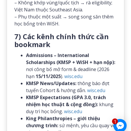
– Không khớp vùng/quốc tịch → rà eligibility;
Việt Nam thuộc Southeast Asia.
– Phụ thuộc một suất → song song săn thêm
học bổng trên WiSH.
7) Các kênh chính thức cần
bookmark
Admissions – International
Scholarships (KMSP + WiSH + hạn nộp):
nơi công bố mở form & deadline (2026
hạn
15/11/2025
).
wisc.edu
KMSP News/Updates:
thông báo đợt
tuyển Cohort & hướng dẫn.
wisc.edu
KMSP Expectations (GPA 3.0, trách
nhiệm học thuật & cộng đồng):
khung
duy trì học bổng.
wisc.edu
King Philanthropies – giới thiệu
1
chương trình:
sứ mệnh, yêu cầu quay về