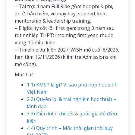
– Tài trợ: 4 năm Full Ride gồm học phí & phí,
ăn ở, bảo hiểm, vé máy bay, stipend; kèm
mentorship & leadership training.
– Eligibility cốt lõi: first‑gen; trong 3 năm sau
tốt nghiệp THPT; incoming first‑year; thuộc
vùng đủ điều kiện.
– Timeline dự kiến 2027: WiSH mở cuối 8/2026,
hạn tầm 15/11/2026 (kiểm tra Admissions khi
mở cổng).
Mục Lục
1
1) KMSP là gì? Vì sao phù hợp học sinh
Việt Nam
2
2) Quyền lợi & trải nghiệm học thuật –
lãnh đạo
3
3) Điều kiện chi tiết & quốc gia đủ điều
kiện
4
4) Quy trình – Mốc thời gian (nội suy