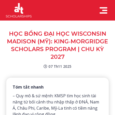
HỌC BỔNG ĐẠI HỌC WISCONSIN
MADISON (MỸ): KING‑MORGRIDGE
SCHOLARS PROGRAM | CHU KỲ
2027
07 Th11 2025
Tóm tắt nhanh
– Quy mô & sứ mệnh: KMSP tìm học sinh tài
năng từ bối cảnh thu nhập thấp ở ĐNÁ, Nam
Á, Châu Phi, Caribe, Mỹ‑La tinh có tiềm năng
lãnh đạo vì cộng đồng.