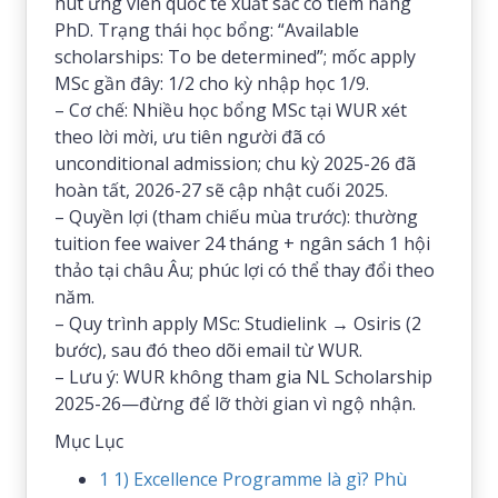
hút ứng viên quốc tế xuất sắc có tiềm năng
PhD. Trạng thái học bổng: “Available
scholarships: To be determined”; mốc apply
MSc gần đây: 1/2 cho kỳ nhập học 1/9.
– Cơ chế: Nhiều học bổng MSc tại WUR xét
theo lời mời, ưu tiên người đã có
unconditional admission; chu kỳ 2025-26 đã
hoàn tất, 2026-27 sẽ cập nhật cuối 2025.
– Quyền lợi (tham chiếu mùa trước): thường
tuition fee waiver 24 tháng + ngân sách 1 hội
thảo tại châu Âu; phúc lợi có thể thay đổi theo
năm.
– Quy trình apply MSc: Studielink → Osiris (2
bước), sau đó theo dõi email từ WUR.
– Lưu ý: WUR không tham gia NL Scholarship
2025-26—đừng để lỡ thời gian vì ngộ nhận.
Mục Lục
1
1) Excellence Programme là gì? Phù