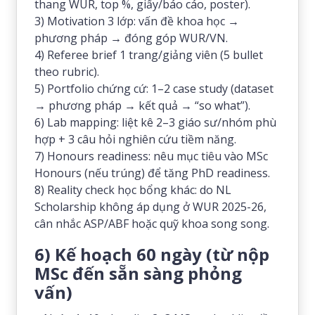
thang WUR, top %, giấy/báo cáo, poster).
3) Motivation 3 lớp: vấn đề khoa học →
phương pháp → đóng góp WUR/VN.
4) Referee brief 1 trang/giảng viên (5 bullet
theo rubric).
5) Portfolio chứng cứ: 1–2 case study (dataset
→ phương pháp → kết quả → “so what”).
6) Lab mapping: liệt kê 2–3 giáo sư/nhóm phù
hợp + 3 câu hỏi nghiên cứu tiềm năng.
7) Honours readiness: nêu mục tiêu vào MSc
Honours (nếu trúng) để tăng PhD readiness.
8) Reality check học bổng khác: do NL
Scholarship không áp dụng ở WUR 2025-26,
cân nhắc ASP/ABF hoặc quỹ khoa song song.
6) Kế hoạch 60 ngày (từ nộp
MSc đến sẵn sàng phỏng
vấn)