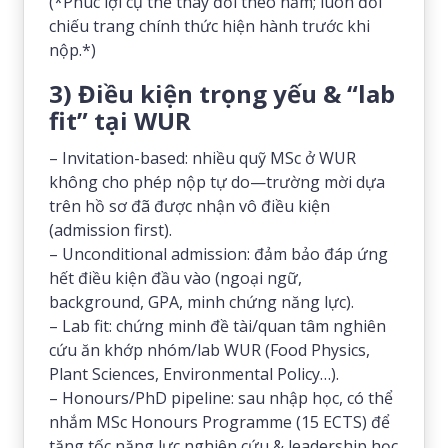
(*Phúc lợi cụ thể thay đổi theo năm; luôn đối
chiếu trang chính thức hiện hành trước khi
nộp.*)
3) Điều kiện trọng yếu & “lab
fit” tại WUR
– Invitation-based: nhiều quỹ MSc ở WUR
không cho phép nộp tự do—trường mời dựa
trên hồ sơ đã được nhận vô điều kiện
(admission first).
– Unconditional admission: đảm bảo đáp ứng
hết điều kiện đầu vào (ngoại ngữ,
background, GPA, minh chứng năng lực).
– Lab fit: chứng minh đề tài/quan tâm nghiên
cứu ăn khớp nhóm/lab WUR (Food Physics,
Plant Sciences, Environmental Policy…).
– Honours/PhD pipeline: sau nhập học, có thể
nhắm MSc Honours Programme (15 ECTS) để
tăng tốc năng lực nghiên cứu & leadership học