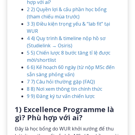
hợp với ai?
2
2) Quyền lợi & cấu phần học bổng
(tham chiếu mùa trước)
3
3) Điều kiện trọng yếu & “lab fit” tại
WUR
4
4) Quy trình & timeline nộp hồ sơ
(Studielink → Osiris)
5
5) Chiến lược 8 bước tăng tỉ lệ được
mời/shortlist
6
6) Kế hoạch 60 ngày (từ nộp MSc đến
sẵn sàng phỏng vấn)
7
7) Câu hỏi thường gặp (FAQ)
8
8) Nơi xem thông tin chính thức
9
9) Đăng ký tư vấn chiến lược
1) Excellence Programme là
gì? Phù hợp với ai?
Đây là học bổng do WUR khởi xướng để thu