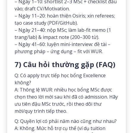
– Ngày 1–10: shortlist 2–3 MSc + checklist đầu
vào; draft CV/Motivation.
– Ngày 11–20: hoàn thiện Osiris; xin referees;
tạo case study (PDF/GitHub).
– Ngày 21–40: nộp MSc; làm lab-fit memo (1
trang/lab) & impact note (200–300 từ).
– Ngày 41–60: luyện mini-interview: đề tài –
phương pháp – ứng dụng – fit với WUR.
7) Câu hỏi thường gặp (FAQ)
Q: Có apply trực tiếp học bổng Excellence
không?
A: Thông lệ WUR: nhiều học bổng MSc được
chọn theo lời mời sau khi đã có admission. Hãy
ưu tiên đậu MSc trước, rồi theo dõi thư
mời/quy trình tiếp theo.
Q: Quyền lợi có phải năm nào cũng như nhau?
A: Không. Mức hỗ trợ cụ thể (ví dụ tuition