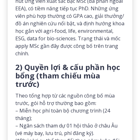
hút ứng viên xuất sắc bậc MSc (đa phần ngoài
EEA), có tiềm năng tiếp tục PhD. Những ứng
viên phù hợp thường có GPA cao, giải thưởng/
đồ án nghiên cứu nổi bật, và định hướng khoa
học gắn với agri-food, life, environmental,
ESG, data for bio-sciences. Trạng thái và mốc
apply MSc gần đây được công bố trên trang
chính.
2) Quyền lợi & cấu phần học
bổng (tham chiếu mùa
trước)
Theo tổng hợp từ các nguồn công bố mùa
trước, gói hỗ trợ thường bao gồm:
– Miễn học phí toàn bộ chương trình (24
tháng);
– Ngân sách tham dự 01 hội thảo ở châu Âu
(vé máy bay, lưu trú, phí đăng ký).