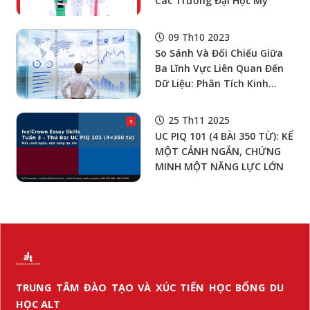
Các Trường Đại Học Mỹ
09 Th10 2023
So Sánh Và Đối Chiếu Giữa
Ba Lĩnh Vực Liên Quan Đến
Dữ Liệu: Phân Tích Kinh
Doanh, Phân Tích Dữ Liệu
Và Khoa Học Dữ Liệu.
25 Th11 2025
UC PIQ 101 (4 BÀI 350 TỪ): KỂ
MỘT CẢNH NGẮN, CHỨNG
MINH MỘT NĂNG LỰC LỚN
TRUNG TÂM ĐÀO TẠO VÀ XÚC TIẾN HỌC BỔNG DU
HỌC ALT