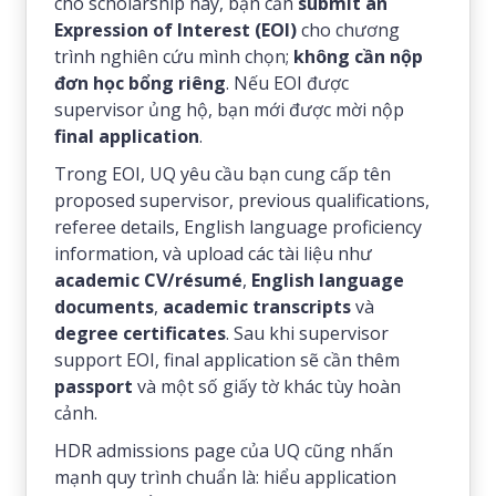
cho scholarship này, bạn cần
submit an
Expression of Interest (EOI)
cho chương
trình nghiên cứu mình chọn;
không cần nộp
đơn học bổng riêng
. Nếu EOI được
supervisor ủng hộ, bạn mới được mời nộp
final application
.
Trong EOI, UQ yêu cầu bạn cung cấp tên
proposed supervisor, previous qualifications,
referee details, English language proficiency
information, và upload các tài liệu như
academic CV/résumé
,
English language
documents
,
academic transcripts
và
degree certificates
. Sau khi supervisor
support EOI, final application sẽ cần thêm
passport
và một số giấy tờ khác tùy hoàn
cảnh.
HDR admissions page của UQ cũng nhấn
mạnh quy trình chuẩn là: hiểu application