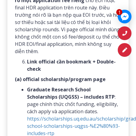
rõ một application fee riêng
cho EOI hoặc
final HDR application trên route này. Điều
1
trường nói rõ là bạn nộp qua EOI trước, và hồ
sơ thiếu hoặc sai tài liệu có thể bị loại khỏi
scholarship rounds. Vì page official mình dùng
không chốt một con số fee/deposit cụ thể cho
HDR EOI/final application, mình không suy
diễn thêm.
Link official cần bookmark + Double-
check
(a) official scholarship/program page
Graduate Research School
Scholarships (UQGSS) – includes RTP
:
page chính thức chốt funding, eligibility,
cách apply và application dates.
https://scholarships.uq.edu.au/scholarship/gra
school-scholarships-uqgss-%E2%80%93-
includes-rtp