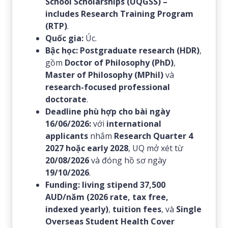
School Scholarships (UQGSS) –
includes Research Training Program
(RTP)
.
Quốc gia:
Úc.
Bậc học:
Postgraduate research (HDR)
,
gồm
Doctor of Philosophy (PhD)
,
Master of Philosophy (MPhil)
và
research-focused professional
doctorate
.
Deadline phù hợp cho bài ngày
16/06/2026:
với
international
applicants
nhắm
Research Quarter 4
2027 hoặc early 2028
, UQ mở xét từ
20/08/2026
và đóng hồ sơ ngày
19/10/2026
.
Funding:
living stipend 37,500
AUD/năm (2026 rate, tax free,
indexed yearly)
,
tuition fees
, và
Single
Overseas Student Health Cover