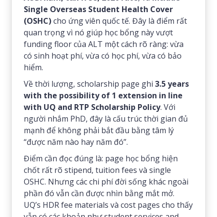
Single Overseas Student Health Cover
(OSHC)
cho ứng viên quốc tế. Đây là điểm rất
quan trọng vì nó giúp học bổng này vượt
funding floor của ALT một cách rõ ràng: vừa
có sinh hoạt phí, vừa có học phí, vừa có bảo
hiểm.
Về thời lượng, scholarship page ghi
3.5 years
with the possibility of 1 extension in line
with UQ and RTP Scholarship Policy
. Với
người nhắm PhD, đây là cấu trúc thời gian đủ
mạnh để không phải bắt đầu bằng tâm lý
“được năm nào hay năm đó”.
Điểm cần đọc đúng là: page học bổng hiện
chốt rất rõ stipend, tuition fees và single
OSHC. Nhưng các chi phí đời sống khác ngoài
phần đó vẫn cần được nhìn bằng mắt mở.
UQ’s HDR fee materials và cost pages cho thấy
vẫn có các khoản như student services and