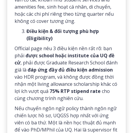
amenities fee, sinh hoạt cá nhân, di chuyển,
hoặc các chi phí riêng theo từng quarter nếu
không có cover tương ứng.
Điều kiện & đối tượng phù hợp
(Eligibility)
Official page nêu 3 điều kiện nền rất rõ: bạn
phải
được school hoặc institute của UQ đề
cử
, phải được Graduate Research School đánh
giá là
đáp ứng đầy đủ điều kiện admission
vào HDR program, và không được đồng thời
nhận một living allowance scholarship khác có
lợi ích vượt quá
75% RTP stipend rate
cho
cùng chương trình nghiên cứu.
Nếu chuyển ngôn ngữ policy thành ngôn ngữ
chiến lược hồ sơ, UQGSS hợp nhất với ứng
viên có ba thứ. Một là nền học thuật đủ mạnh
để vào PhD/MPhil của UQ. Hai là supervisor fit