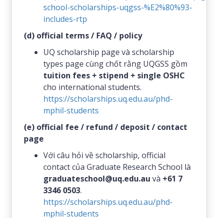
school-scholarships-uqgss-%E2%80%93-
includes-rtp
(d) official terms / FAQ / policy
UQ scholarship page và scholarship
types page cùng chốt rằng UQGSS gồm
tuition fees + stipend + single OSHC
cho international students.
https://scholarships.uq.edu.au/phd-
mphil-students
(e) official fee / refund / deposit / contact
page
Với câu hỏi về scholarship, official
contact của Graduate Research School là
graduateschool@uq.edu.au
và
+61 7
3346 0503
.
https://scholarships.uq.edu.au/phd-
mphil-students