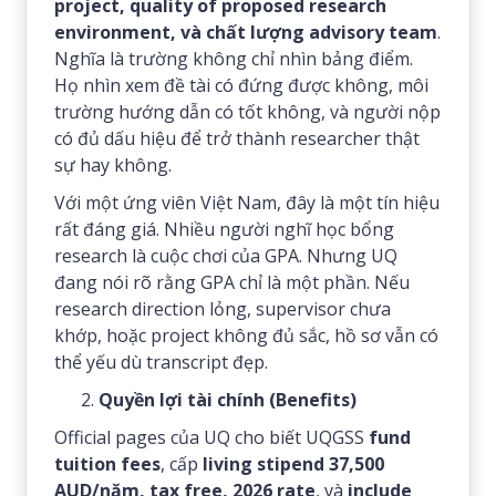
project, quality of proposed research
environment, và chất lượng advisory team
.
Nghĩa là trường không chỉ nhìn bảng điểm.
Họ nhìn xem đề tài có đứng được không, môi
trường hướng dẫn có tốt không, và người nộp
có đủ dấu hiệu để trở thành researcher thật
sự hay không.
Với một ứng viên Việt Nam, đây là một tín hiệu
rất đáng giá. Nhiều người nghĩ học bổng
research là cuộc chơi của GPA. Nhưng UQ
đang nói rõ rằng GPA chỉ là một phần. Nếu
research direction lỏng, supervisor chưa
khớp, hoặc project không đủ sắc, hồ sơ vẫn có
thể yếu dù transcript đẹp.
Quyền lợi tài chính (Benefits)
Official pages của UQ cho biết UQGSS
fund
tuition fees
, cấp
living stipend 37,500
AUD/năm, tax free, 2026 rate
, và
include