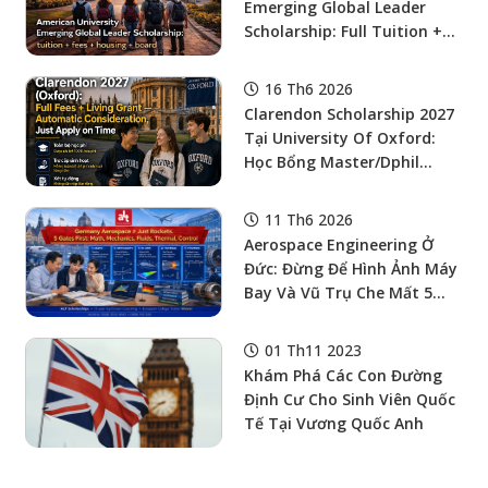
Emerging Global Leader
Scholarship: Full Tuition +
Fees + Housing + Board Cho
Bậc Cử Nhân Tại Mỹ
16 Th6 2026
Clarendon Scholarship 2027
Tại University Of Oxford:
Học Bổng Master/Dphil
Cover Course Fees + Living
Grant, Tự Động Xét Khi Nộp
11 Th6 2026
Đúng Deadline
Aerospace Engineering Ở
Đức: Đừng Để Hình Ảnh Máy
Bay Và Vũ Trụ Che Mất 5
Cửa Ải Toán – Cơ Học –
Dòng Chảy – Nhiệt – Điều
01 Th11 2023
Khiển
Khám Phá Các Con Đường
Định Cư Cho Sinh Viên Quốc
Tế Tại Vương Quốc Anh