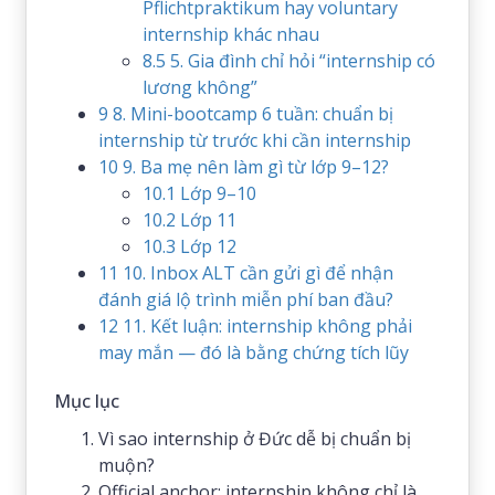
Pflichtpraktikum hay voluntary
internship khác nhau
8.5
5. Gia đình chỉ hỏi “internship có
lương không”
9
8. Mini-bootcamp 6 tuần: chuẩn bị
internship từ trước khi cần internship
10
9. Ba mẹ nên làm gì từ lớp 9–12?
10.1
Lớp 9–10
10.2
Lớp 11
10.3
Lớp 12
11
10. Inbox ALT cần gửi gì để nhận
đánh giá lộ trình miễn phí ban đầu?
12
11. Kết luận: internship không phải
may mắn — đó là bằng chứng tích lũy
Mục lục
Vì sao internship ở Đức dễ bị chuẩn bị
muộn?
Official anchor: internship không chỉ là