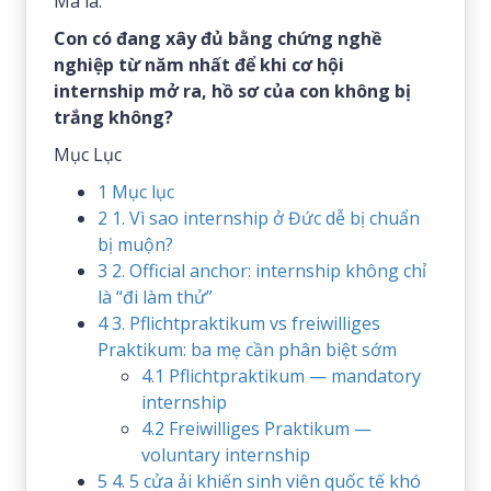
Mà là:
Con có đang xây đủ bằng chứng nghề
nghiệp từ năm nhất để khi cơ hội
internship mở ra, hồ sơ của con không bị
trắng không?
Mục Lục
1
Mục lục
2
1. Vì sao internship ở Đức dễ bị chuẩn
bị muộn?
3
2. Official anchor: internship không chỉ
là “đi làm thử”
4
3. Pflichtpraktikum vs freiwilliges
Praktikum: ba mẹ cần phân biệt sớm
4.1
Pflichtpraktikum — mandatory
internship
4.2
Freiwilliges Praktikum —
voluntary internship
5
4. 5 cửa ải khiến sinh viên quốc tế khó