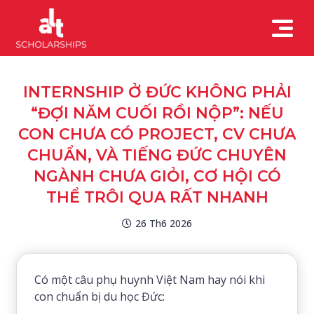
INTERNSHIP Ở ĐỨC KHÔNG PHẢI
“ĐỢI NĂM CUỐI RỒI NỘP”: NẾU
CON CHƯA CÓ PROJECT, CV CHƯA
CHUẨN, VÀ TIẾNG ĐỨC CHUYÊN
NGÀNH CHƯA GIỎI, CƠ HỘI CÓ
THỂ TRÔI QUA RẤT NHANH
26 Th6 2026
Có một câu phụ huynh Việt Nam hay nói khi
con chuẩn bị du học Đức: