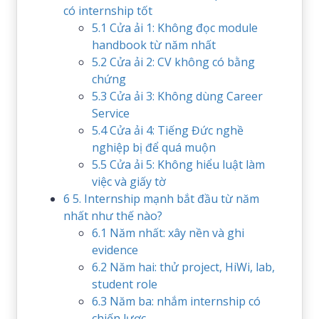
có internship tốt
5.1
Cửa ải 1: Không đọc module
handbook từ năm nhất
5.2
Cửa ải 2: CV không có bằng
chứng
5.3
Cửa ải 3: Không dùng Career
Service
5.4
Cửa ải 4: Tiếng Đức nghề
nghiệp bị để quá muộn
5.5
Cửa ải 5: Không hiểu luật làm
việc và giấy tờ
6
5. Internship mạnh bắt đầu từ năm
nhất như thế nào?
6.1
Năm nhất: xây nền và ghi
evidence
6.2
Năm hai: thử project, HiWi, lab,
student role
6.3
Năm ba: nhắm internship có
chiến lược