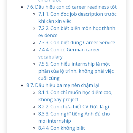
7
6. Dấu hiệu con có career readiness tốt
7.1
1. Con đọc job description trước
khi cần xin việc
7.2
2. Con biết biến môn học thành
evidence
7.3
3. Con biết dùng Career Service
7.4
4. Con có German career
vocabulary
7.5
5. Con hiểu internship là một
phần của lộ trình, không phải việc
cuối cùng
8
7. Dấu hiệu ba mẹ nên chậm lại
8.1
1. Con chỉ muốn học điểm cao,
không xây project
8.2
2. Con chưa biết CV Đức là gì
8.3
3. Con nghĩ tiếng Anh đủ cho
mọi internship
8.4
4. Con không biết