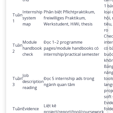
1 bả
Internship
Phân biệt Pflichtpraktikum,
loại 
Tuần
system
freiwilliges Praktikum,
hội,
1
map
Werkstudent, HiWi, thesis
tiêu,
ro
Check
Module
Đọc 1–2 programme
inte
Tuần
handbook
pages/module handbooks có
có b
2
check
internship/practical semester
buộ
khô
Bảng
năng
Job
Tuần
Đọc 5 internship ads trong
tools
description
3
ngành quan tâm
lang
reading
proje
soft 
Evid
Liệt kê
Tuần
Evidence
fold
project/report/tool/coursework