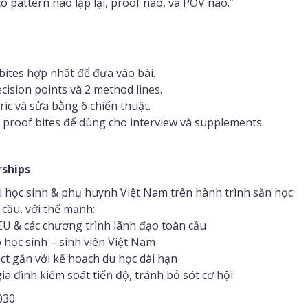
ó pattern nào lặp lại, proof nào, và POV nào.”
 bites hợp nhất để đưa vào bài.
cision points và 2 method lines.
ric và sửa bằng 6 chiến thuật.
2 proof bites để dùng cho interview và supplements.
rships
i học sinh & phụ huynh Việt Nam trên hành trình săn học
 cầu, với thế mạnh:
EU & các chương trình lãnh đạo toàn cầu
 học sinh – sinh viên Việt Nam
act gắn với kế hoạch du học dài hạn
gia đình kiểm soát tiến độ, tránh bỏ sót cơ hội
030