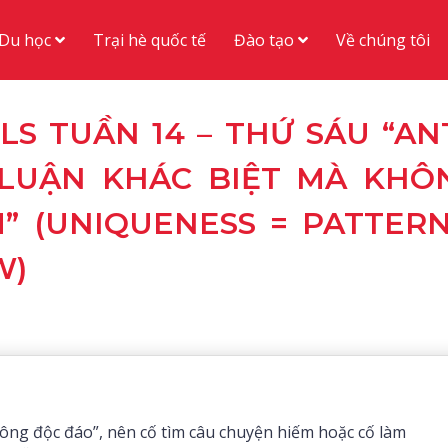
Du học
Đào tạo
Trại hè quốc tế
Về chúng tôi
LS TUẦN 14 – THỨ SÁU “ANT
 LUẬN KHÁC BIỆT MÀ KHÔ
” (UNIQUENESS = PATTERN
W)
ông độc đáo”, nên cố tìm câu chuyện hiếm hoặc cố làm