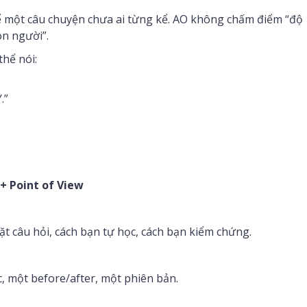
kể một câu chuyện chưa ai từng kể. AO không chấm điểm “độ
on người”.
thể nói:
.”
 + Point of View
đặt câu hỏi, cách bạn tự học, cách bạn kiểm chứng.
c, một before/after, một phiên bản.