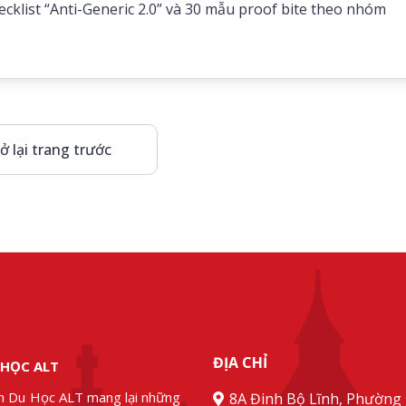
cklist “Anti-Generic 2.0” và 30 mẫu proof bite theo nhóm
ở lại trang trước
ĐỊA CHỈ
 HỌC ALT
n Du Học ALT mang lại những
8A Đinh Bộ Lĩnh, Phường 