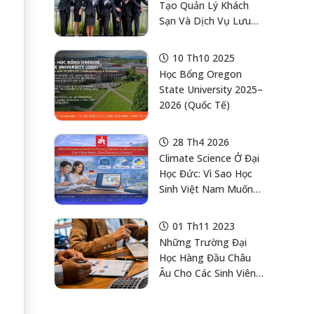
Tạo Quản Lý Khách
Sạn Và Dịch Vụ Lưu
Trú Hàng Đầu Tại Úc:
Thống Kê Chi Tiết
10 Th10 2025
Học Bổng Oregon
State University 2025–
2026 (quốc Tế)
28 Th4 2026
Climate Science Ở Đại
Học Đức: Vì Sao Học
Sinh Việt Nam Muốn
Theo Ngành Khí Hậu
Không Thể Bỏ Qua
01 Th11 2023
Toán, Fluid Dynamics
Những Trường Đại
Và Python?
Học Hàng Đầu Châu
Âu Cho Các Sinh Viên
Ngành Kinh Doanh