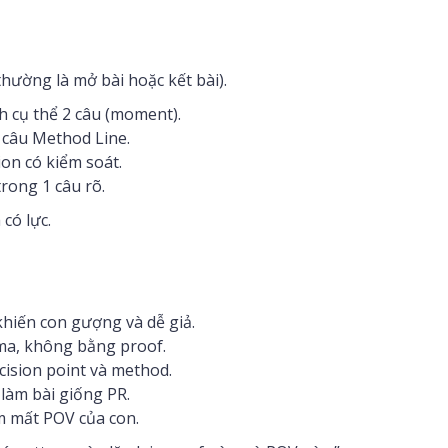
hường là mở bài hoặc kết bài).
h cụ thể 2 câu (moment).
 câu Method Line.
ion có kiểm soát.
trong 1 câu rõ.
có lực.
hiến con gượng và dễ giả.
ma, không bằng proof.
ision point và method.
làm bài giống PR.
m mất POV của con.