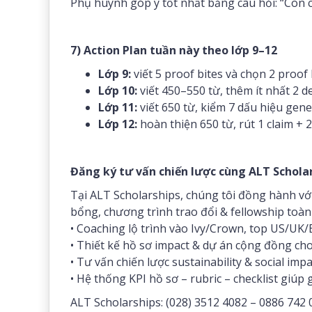
Phụ huynh góp ý tốt nhất bằng câu hỏi: “Con c
7) Action Plan tuần này theo lớp 9–12
Lớp 9:
viết 5 proof bites và chọn 2 proof
Lớp 10:
viết 450–550 từ, thêm ít nhất 2 de
Lớp 11:
viết 650 từ, kiểm 7 dấu hiệu gene
Lớp 12:
hoàn thiện 650 từ, rút 1 claim + 
Đăng ký tư vấn chiến lược cùng ALT Schola
Tại ALT Scholarships, chúng tôi đồng hành vớ
bổng, chương trình trao đổi & fellowship toàn
• Coaching lộ trình vào Ivy/Crown, top US/UK/
• Thiết kế hồ sơ impact & dự án cộng đồng cho
• Tư vấn chiến lược sustainability & social imp
• Hệ thống KPI hồ sơ – rubric – checklist giúp 
ALT Scholarships: (028) 3512 4082 – 0886 742 