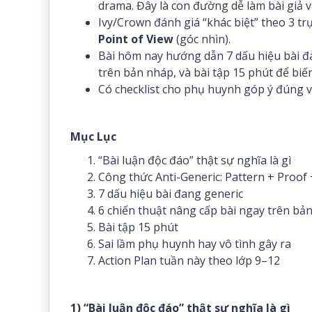
drama. Đây là con đường dễ làm bài giả v
Ivy/Crown đánh giá “khác biệt” theo 3 tr
Point of View
(góc nhìn).
Bài hôm nay hướng dẫn 7 dấu hiệu bài đa
trên bản nháp, và bài tập 15 phút để bi
Có checklist cho phụ huynh góp ý đúng và
Mục Lục
“Bài luận độc đáo” thật sự nghĩa là gì
Công thức Anti-Generic: Pattern + Proof 
7 dấu hiệu bài đang generic
6 chiến thuật nâng cấp bài ngay trên bả
Bài tập 15 phút
Sai lầm phụ huynh hay vô tình gây ra
Action Plan tuần này theo lớp 9–12
1) “Bài luận độc đáo” thật sự nghĩa là gì