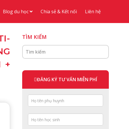
Blog du học
Chia sẻ & Kết nối
Liên hệ
I-
TÌM KIẾM
NG
 +
ĐĂNG KÝ TƯ VẤN MIỄN PHÍ