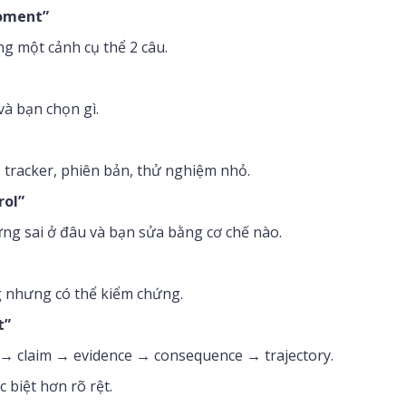
moment”
g một cảnh cụ thể 2 câu.
và bạn chọn gì.
tracker, phiên bản, thử nghiệm nhỏ.
rol”
ừng sai ở đâu và bạn sửa bằng cơ chế nào.
 nhưng có thể kiểm chứng.
t”
 → claim → evidence → consequence → trajectory.
 biệt hơn rõ rệt.