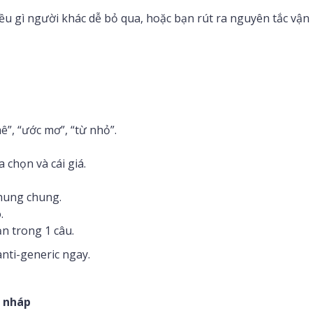
iều gì người khác dễ bỏ qua, hoặc bạn rút ra nguyên tắc vận
”, “ước mơ”, “từ nhỏ”.
 chọn và cái giá.
chung chung.
.
n trong 1 câu.
anti-generic ngay.
n nháp