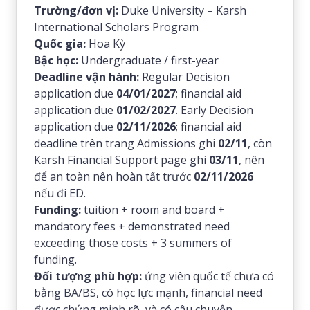
Trường/đơn vị:
Duke University – Karsh
International Scholars Program
Quốc gia:
Hoa Kỳ
Bậc học:
Undergraduate / first-year
Deadline vận hành:
Regular Decision
application due
04/01/2027
; financial aid
application due
01/02/2027
. Early Decision
application due
02/11/2026
; financial aid
deadline trên trang Admissions ghi
02/11
, còn
Karsh Financial Support page ghi
03/11
, nên
để an toàn nên hoàn tất trước
02/11/2026
nếu đi ED.
Funding:
tuition + room and board +
mandatory fees + demonstrated need
exceeding those costs + 3 summers of
funding.
Đối tượng phù hợp:
ứng viên quốc tế chưa có
bằng BA/BS, có học lực mạnh, financial need
được chứng minh rõ, và có câu chuyện