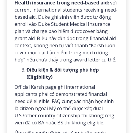
Health insurance trong need-based aid:
với
current international students receiving need-
based aid, Duke ghi sinh viên được tự động
enroll vào Duke Student Medical Insurance
plan và charge bảo hiểm được cover bằng
grant aid. Điều này cần đọc trong financial aid
context, không nên tự viết thành “Karsh luôn
cover mọi loại bảo hiểm trong mọi trường
hợp” nếu chưa thấy trong award letter cụ thể.
Điều kiện & đối tượng phù hợp
(Eligibility)
Official Karsh page ghi international
applicants phải có demonstrated financial
need để eligible. FAQ cũng xác nhận học sinh
là citizen ngoài Mỹ có thể được xét; dual
U.S./other country citizenship thì không; ứng
viên đã có BA hoặc BS thì không eligible.
Ứng viên muốn được xét Karsh cần apply