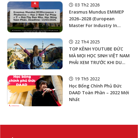
03 Th2 2026
Erasmus Mundus EMIMEP
2026–2028 (European
Master For Industry In
Microwave Electronics &
Photonics): Học Bổng
22 Th4 2025
€1,400/Tháng, Miễn Học Phí
TOP KÊNH YOUTUBE ĐỨC
—Học Tại Pháp → Ý → (Đức
MÀ MỌI HỌC SINH VIỆT NAM
Hoặc Tây Ban Nha)
PHẢI XEM TRƯỚC KHI DU
HỌC ĐẠI HỌC Ở ĐỨC!
19 Th5 2022
Học Bổng Chính Phủ Đức
DAAD Toàn Phần – 2022 Mới
Nhất