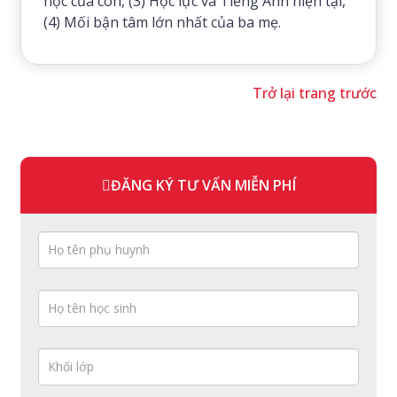
học của con, (3) Học lực và Tiếng Anh hiện tại,
(4) Mối bận tâm lớn nhất của ba mẹ.
Trở lại trang trước
ĐĂNG KÝ TƯ VẤN MIỄN PHÍ