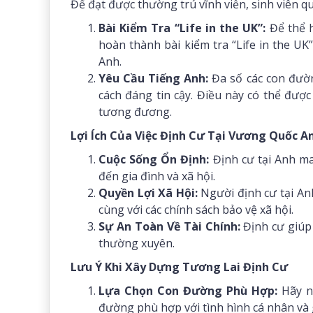
Để đạt được thường trú vĩnh viễn, sinh viên q
Bài Kiểm Tra “Life in the UK”:
Để thể h
hoàn thành bài kiểm tra “Life in the UK
Anh.
Yêu Cầu Tiếng Anh:
Đa số các con đườn
cách đáng tin cậy. Điều này có thể đượ
tương đương.
Lợi Ích Của Việc Định Cư Tại Vương Quốc A
Cuộc Sống Ổn Định:
Định cư tại Anh ma
đến gia đình và xã hội.
Quyền Lợi Xã Hội:
Người định cư tại Anh
cùng với các chính sách bảo vệ xã hội.
Sự An Toàn Về Tài Chính:
Định cư giúp 
thường xuyên.
Lưu Ý Khi Xây Dựng Tương Lai Định Cư
Lựa Chọn Con Đường Phù Hợp:
Hãy n
đường phù hợp với tình hình cá nhân và 