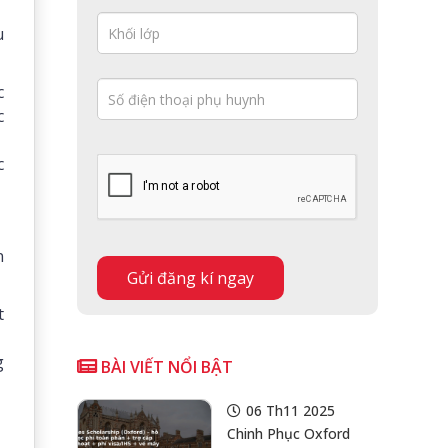
u
c
c
c
n
t
g
BÀI VIẾT NỔI BẬT
06 Th11 2025
Chinh Phục Oxford