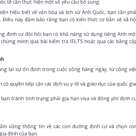
uốc tế cần thực hiện một số yêu cầu bổ sung:
iện hiểu biết về văn hóa và lịch sử Anh Quốc, bạn cần phả
”. Điều này đảm bảo rằng bạn có kiến thức cơ bản về xã hộ
g định cư đòi hỏi bạn có khả năng sử dụng tiếng Anh mộ
c chứng minh qua bài kiểm tra IELTS hoặc qua các bằng cấ
nh
ng lại sự ổn định trong cuộc sống hàng ngày, từ công việ
 có quyền tiếp cận các dịch vụ y tế và giáo dục của quốc gia
bạn tránh tình trạng phải gia hạn visa và đóng phí định c
ắm vững thông tin về các con đường định cư và chọn co
gia đình của bạn.