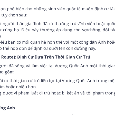
họn phổ biến cho những sinh viên quốc tế muốn định cư lâ
 tùy chọn sau:
 người thân gia đình đã có thường trú vĩnh viễn hoặc quố
ư cùng họ. Điều này thường áp dụng cho vợ/chồng, đối tá
.
ếu bạn có mối quan hệ hôn thê với một công dân Anh hoặ
có thể nộp đơn để định cư dưới tên con đường này.
 Route): Định Cư Dựa Trên Thời Gian Cư Trú
ười đã sống và làm việc tại Vương Quốc Anh một thời gia
bao gồm:
i có thời gian cư trú liên tục tại Vương Quốc Anh trong mộ
năm hoặc nhiều hơn.
được vi phạm luật di trú hoặc bị kết án về tội phạm tron
iếng Anh