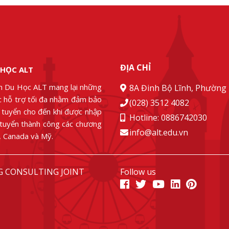
ĐỊA CHỈ
 HỌC ALT
n Du Học ALT mang lại những
8A Đinh Bộ Lĩnh, Phường 
ác hỗ trợ tối đa nhằm đảm bảo
(028) 3512 4082
g tuyển cho đến khi được nhập
Hotline: 0886742030
 tuyển thành công các chương
info@alt.edu.vn
u, Canada và Mỹ.
G CONSULTING JOINT
Follow us