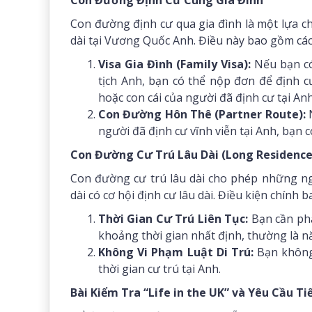
Con Đường Định Cư Cùng Gia Đình
Con đường định cư qua gia đình là một lựa c
dài tại Vương Quốc Anh. Điều này bao gồm các
Visa Gia Đình (Family Visa):
Nếu bạn có
tịch Anh, bạn có thể nộp đơn để định c
hoặc con cái của người đã định cư tại Anh
Con Đường Hôn Thê (Partner Route):
N
người đã định cư vĩnh viễn tại Anh, bạn 
Con Đường Cư Trú Lâu Dài (Long Residence
Con đường cư trú lâu dài cho phép những ng
dài có cơ hội định cư lâu dài. Điều kiện chính 
Thời Gian Cư Trú Liên Tục:
Bạn cần phả
khoảng thời gian nhất định, thường là 
Không Vi Phạm Luật Di Trú:
Bạn không 
thời gian cư trú tại Anh.
Bài Kiểm Tra “Life in the UK” và Yêu Cầu T