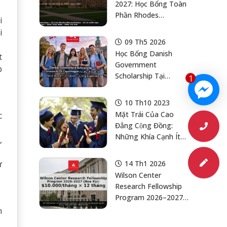
2027: Học Bổng Toàn
Phần Rhodes
i
Scholarship Cho Chu
i
Kỳ 2027
09 Th5 2026
Học Bổng Danish
t
Government
p
Scholarship Tại
1
University Of
Copenhagen: Học Phí
10 Th10 2023
+ Sinh Hoạt Phí 22
Mặt Trái Của Cao
c
Tháng Cho Bậc
Đẳng Cộng Đồng:
Master Khoa Khoa
Những Khía Cạnh Ít
,
Học
Được Biết Đến Của
Các Trường Cao Đẳng
ư
14 Th1 2026
Cộng Đồng Ở Hoa Kỳ
Wilson Center
Dành Cho Phụ Huynh
Research Fellowship
Việt Nam
Program 2026–2027
(Hoa Kỳ):
n
$10.000/tháng X 12