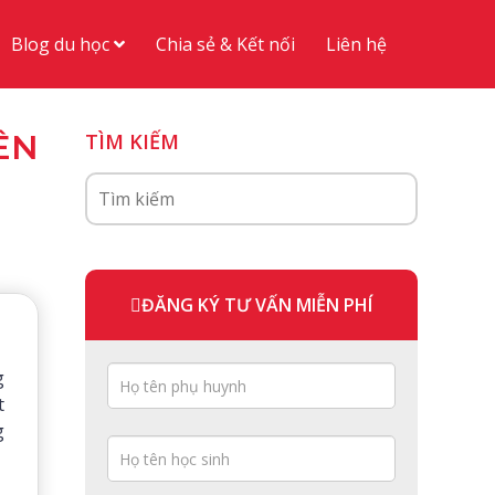
Blog du học
Chia sẻ & Kết nối
Liên hệ
ÊN
TÌM KIẾM
ĐĂNG KÝ TƯ VẤN MIỄN PHÍ
g
t
g