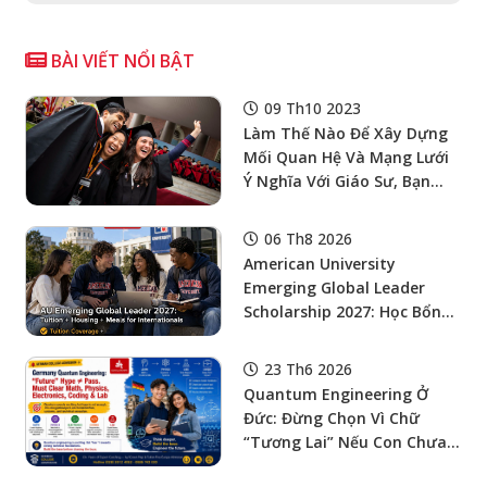
BÀI VIẾT NỔI BẬT
09 Th10 2023
Làm Thế Nào Để Xây Dựng
Mối Quan Hệ Và Mạng Lưới
Ý Nghĩa Với Giáo Sư, Bạn
Học Và Người Hướng Dẫn
Của Bạn Trong Môi Trường
06 Th8 2026
Đại Học
American University
Emerging Global Leader
Scholarship 2027: Học Bổng
Cử Nhân Mỹ Bao Học Phí,
Nhà Ở Và Ăn Uống Cho Sinh
23 Th6 2026
Viên Quốc Tế
Quantum Engineering Ở
Đức: Đừng Chọn Vì Chữ
“Tương Lai” Nếu Con Chưa
Chịu Được Toán, Vật Lý,