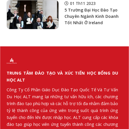
Điện Tử, Lập Trình Và Lab
01 Th11 2023
5 Trường Đại Học Đào Tạo
Chuyên Ngành Kinh Doanh
Tốt Nhất Ở Ireland
TRUNG TÂM ĐÀO TẠO VÀ XÚC TIẾN HỌC BỔNG DU
HỌC ALT
Công Ty Cổ Phần Giáo Dục Đào Tạo Quốc Tế Và Tư Vấn
Du Học ALT mang lại những tư vấn hữu ích, các chương
trình đào tạo phù hợp và các hỗ trợ tối đa nhằm đảm bảo
tỷ lệ thành công của ứng viên trong suốt quá trình ứng
tuyển cho đến khi được nhập học. ALT cung cấp các khóa
đào tạo giúp học viên ứng tuyển thành công các chương