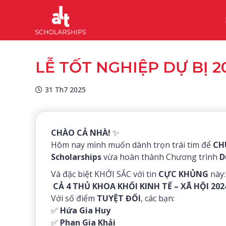
LỄ TỐT NGHIỆP DỰ BỊ 2
31 Th7 2025
CHÀO CẢ NHÀ!
✨
Hôm nay mình muốn dành trọn trái tim để
CH
Scholarships
vừa hoàn thành Chương trình
D
Và đặc biệt KHỞI SẮC với tin
CỰC KHỦNG
này:
CẢ 4 THỦ KHOA KHỐI KINH TẾ – XÃ HỘI 2024
Với số điểm
TUYỆT ĐỐI
, các bạn:
✅
Hứa Gia Huy
✅
Phan Gia Khải