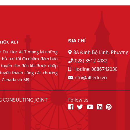
ĐỊA CHỈ
 HỌC ALT
n Du Học ALT mang lại những
8A Đinh Bộ Lĩnh, Phường 
ác hỗ trợ tối đa nhằm đảm bảo
(028) 3512 4082
g tuyển cho đến khi được nhập
Hotline: 0886742030
 tuyển thành công các chương
info@alt.edu.vn
u, Canada và Mỹ.
G CONSULTING JOINT
Follow us