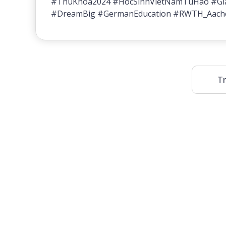
#ThuKhoa2024 #HocSinhVietNamTuHao #Gi
#DreamBig #GermanEducation #RWTH_Aach
Tr