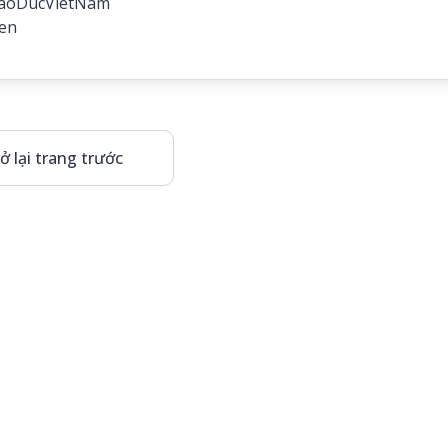
aoDucVietNam
en
ở lại trang trước