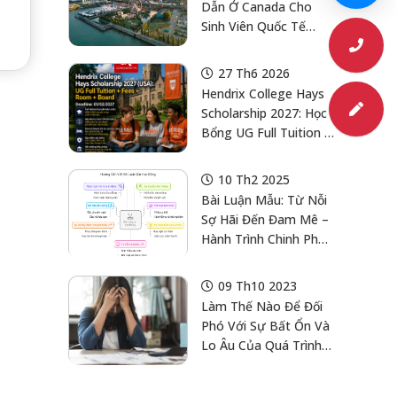
Dẫn Ở Canada Cho
Sinh Viên Quốc Tế
Muốn Ở Lại Sau Khi
Tốt Nghiệp
27 Th6 2026
Hendrix College Hays
Scholarship 2027: Học
Bổng UG Full Tuition +
Fees + Room + Board
Cho Ứng Viên Cử
10 Th2 2025
Nhân Tại Mỹ
Bài Luận Mẫu: Từ Nỗi
Sợ Hãi Đến Đam Mê –
Hành Trình Chinh Phục
Harvard Của Một Học
Sinh Việt Nam
09 Th10 2023
Làm Thế Nào Để Đối
Phó Với Sự Bất Ổn Và
Lo Âu Của Quá Trình
Nộp Đơn Xin Học Đại
Học: Kinh Nghiệm Từ