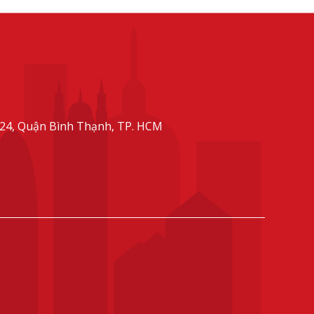
Cựu Sinh Viên Các
Trường Đại Học Hàng
Đầu Hoa Kỳ Và Châu
Âu
24, Quận Bình Thạnh, TP. HCM