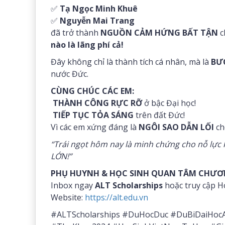
✅
Tạ Ngọc Minh Khuê
✅
Nguyễn Mai Trang
đã trở thành
NGUỒN CẢM HỨNG BẤT TẬN
c
nào là lãng phí cả!
Đây không chỉ là thành tích cá nhân, mà là
BƯ
nước Đức.
CÙNG CHÚC CÁC EM:
THÀNH CÔNG RỰC RỠ
ở bậc Đại học!
TIẾP TỤC TỎA SÁNG
trên đất Đức!
Vì các em xứng đáng là
NGÔI SAO DẪN LỐI
ch
“Trái ngọt hôm nay là minh chứng cho nỗ lự
LỚN!”
PHỤ HUYNH & HỌC SINH QUAN TÂM CHƯƠ
Inbox ngay
ALT Scholarships
hoặc truy cập Ho
Website:
https://alt.edu.vn
#ALTScholarships #DuHocDuc #DuBiDaiHoc