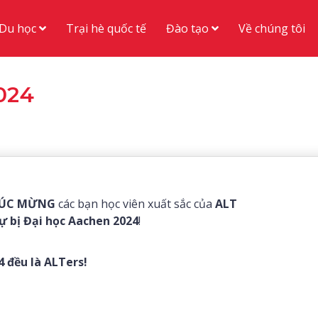
Du học
Đào tạo
Trại hè quốc tế
Về chúng tôi
024
ÚC MỪNG
các bạn học viên xuất sắc của
ALT
ự bị Đại học Aachen 2024
!
 đều là ALTers!