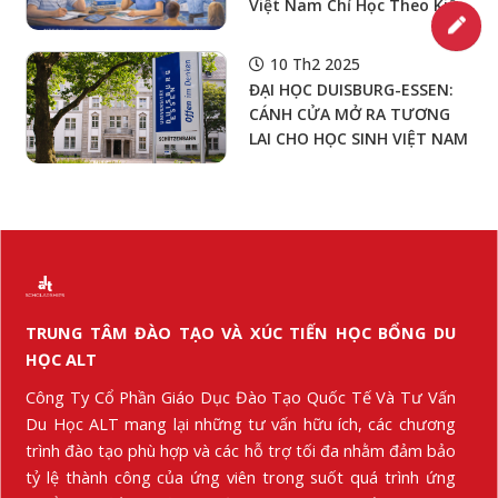
Việt Nam Chỉ Học Theo Kiểu
“Làm Đề + Học Thêm” Thì
Rất Dễ Sốc Năm Nhất
10 Th2 2025
(Playbook 4 Tuần Để Vào
ĐẠI HỌC DUISBURG-ESSEN:
Guồng)
CÁNH CỬA MỞ RA TƯƠNG
LAI CHO HỌC SINH VIỆT NAM
TRUNG TÂM ĐÀO TẠO VÀ XÚC TIẾN HỌC BỔNG DU
HỌC ALT
Công Ty Cổ Phần Giáo Dục Đào Tạo Quốc Tế Và Tư Vấn
Du Học ALT mang lại những tư vấn hữu ích, các chương
trình đào tạo phù hợp và các hỗ trợ tối đa nhằm đảm bảo
tỷ lệ thành công của ứng viên trong suốt quá trình ứng