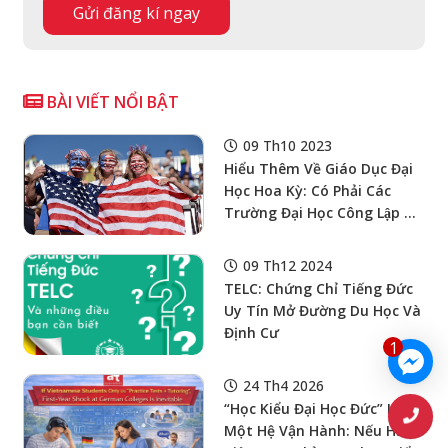
BÀI VIẾT NỔI BẬT
09 Th10 2023
Hiểu Thêm Về Giáo Dục Đại
Học Hoa Kỳ: Có Phải Các
Trường Đại Học Công Lập Có
Học Phí Rẻ Hơn Và Chất
Lượng Thấp Hơn So Với Đại
09 Th12 2024
Học Tư Thục
TELC: Chứng Chỉ Tiếng Đức
Uy Tín Mở Đường Du Học Và
Định Cư
1
24 Th4 2026
“Học Kiểu Đại Học Đức” Là
Một Hệ Vận Hành: Nếu HS