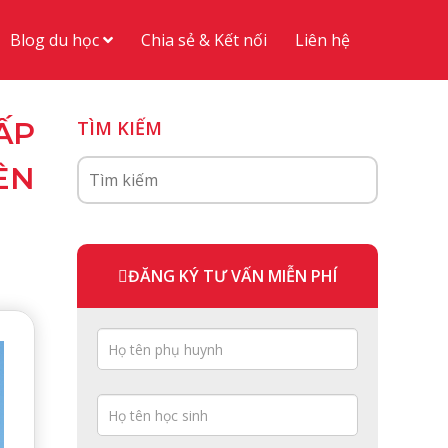
Blog du học
Chia sẻ & Kết nối
Liên hệ
ẤP
TÌM KIẾM
ÊN
ĐĂNG KÝ TƯ VẤN MIỄN PHÍ