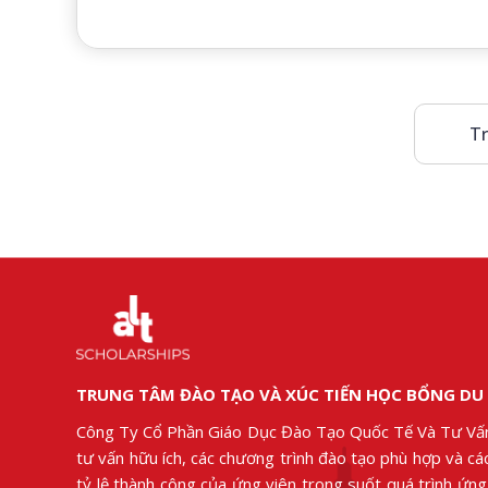
Tr
TRUNG TÂM ĐÀO TẠO VÀ XÚC TIẾN HỌC BỔNG DU
Công Ty Cổ Phần Giáo Dục Đào Tạo Quốc Tế Và Tư Vấ
tư vấn hữu ích, các chương trình đào tạo phù hợp và c
tỷ lệ thành công của ứng viên trong suốt quá trình ứn