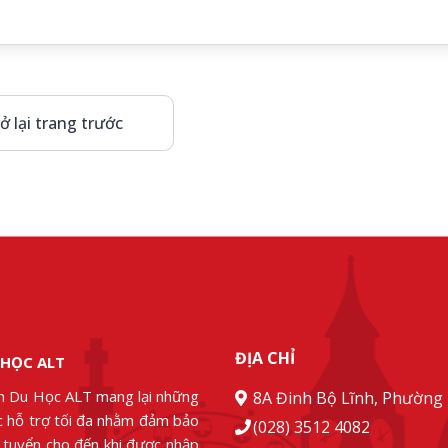
ở lại trang trước
ĐỊA CHỈ
 HỌC ALT
n Du Học ALT mang lại những
8A Đinh Bộ Lĩnh, Phường 
ác hỗ trợ tối đa nhằm đảm bảo
(028) 3512 4082
g tuyển cho đến khi được nhập