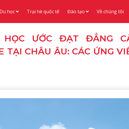
Du học
Đào tạo
Trại hè quốc tế
Về chúng tôi
 HỌC ƯỚC ĐẠT ĐẲNG C
TẠI CHÂU ÂU: CÁC ỨNG VI