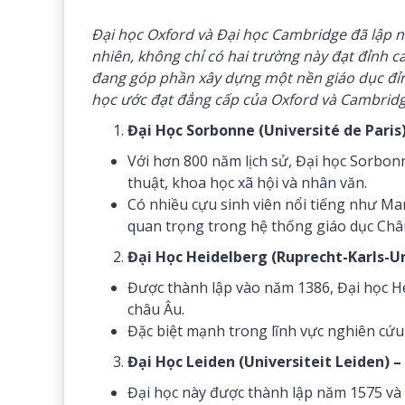
Đại học Oxford và Đại học Cambridge đã lập nê
nhiên, không chỉ có hai trường này đạt đỉnh 
đang góp phần xây dựng một nền giáo dục đỉnh
học ước đạt đẳng cấp của Oxford và Cambridg
Đại Học Sorbonne (Université de Paris)
Với hơn 800 năm lịch sử, Đại học Sorbon
thuật, khoa học xã hội và nhân văn.
Có nhiều cựu sinh viên nổi tiếng như Marie
quan trọng trong hệ thống giáo dục Châ
Đại Học Heidelberg (Ruprecht-Karls-Un
Được thành lập vào năm 1386, Đại học H
châu Âu.
Đặc biệt mạnh trong lĩnh vực nghiên cứu 
Đại Học Leiden (Universiteit Leiden) –
Đại học này được thành lập năm 1575 và 