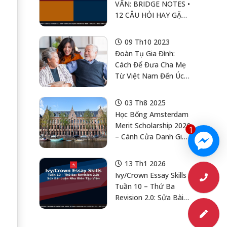
VẤN: BRIDGE NOTES •
12 CÂU HỎI HAY GẶP •
MOCK 20 PHÚT
09 Th10 2023
Đoàn Tụ Gia Đình:
Cách Để Đưa Cha Mẹ
Từ Việt Nam Đến Úc
Bằng Visa Thường Trú
03 Th8 2025
Học Bổng Amsterdam
Merit Scholarship 2026
1
– Cánh Cửa Danh Giá
Tại University Of
Amsterdam Dành Cho
13 Th1 2026
Sinh Viên Việt Nam
Ivy/Crown Essay Skills
Xuất Sắc
Tuần 10 – Thứ Ba
Revision 2.0: Sửa Bài
Luận Như Biên Tập
Viên (4 Lớp Sửa +