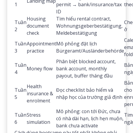
Landing map
1
permit → bank/insurance/tax
the
ID
Housing
Tìm hiểu rental contract,
Tuần
Chec
document
Wohnungsgeberbestätigung,
2
ở
check
Meldebestätigung
Cal
Tuần
Appointment
Mô phỏng đặt lịch
ema
3
practice
Bürgeramt/Ausländerbehörde
fol
Phân biệt blocked account,
Tuần
Bản
Money flow
bank account, monthly
4
ngà
payout, buffer tháng đầu
Bản
Health
Tuần
Đọc checklist bảo hiểm và
cho
insurance &
5
nhập học của trường giả định
enr
enrolment
per
Mô phỏng: con tới Đức, chưa
Tuần
Stress
Tim
có nhà dài hạn, lịch hẹn muộn,
6
simulation
ngà
bank chưa activate
Cách dùng bootcamp này tốt nhất không phải