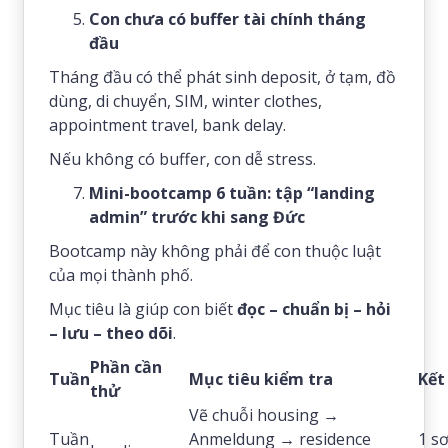
Con chưa có buffer tài chính tháng
đầu
Tháng đầu có thể phát sinh deposit, ở tạm, đồ
dùng, di chuyển, SIM, winter clothes,
appointment travel, bank delay.
Nếu không có buffer, con dễ stress.
Mini-bootcamp 6 tuần: tập “landing
admin” trước khi sang Đức
Bootcamp này không phải để con thuộc luật
của mọi thành phố.
Mục tiêu là giúp con biết
đọc – chuẩn bị – hỏi
– lưu – theo dõi
.
Phần cần
Tuần
Mục tiêu kiểm tra
Kết
thử
Vẽ chuỗi housing →
Tuần
Anmeldung → residence
1 s