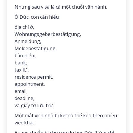
Nhưng sau visa là cả một chuỗi vận hành.
Ở Đức, con cần hiểu:
địa chỉ ở,
Wohnungsgeberbestätigung,
Anmeldung,
Meldebestätigung,
bảo hiểm,
bank,
tax ID,
residence permit,
appointment,
email,
deadline,
và giấy tờ lưu trữ.
Một mắt xích nhỏ bị kẹt có thể kéo theo nhiều
việc khác.
Ba mẹ chuẩn bị cho con du học Đức đừng chỉ