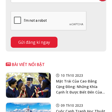
BÀI VIẾT NỔI BẬT
10 Th10 2023
Mặt Trái Của Cao Đẳng
Cộng Đồng: Những Khía
Cạnh Ít Được Biết Đến Của
Các Trường Cao Đẳng Cộng
Đồng Ở Hoa Kỳ Dành Cho
09 Th10 2023
Phụ Huynh Việt Nam
Cuộc Cạnh Tranh Học Thuật