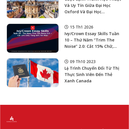
Và Uy Tín Giữa Đại Học
Oxford Và Đại Học
Cambridge Qua Các Thập
Kỷ: Thống Kê Và Tổng Quan
15 Th1 2026
Lịch Sử
Ivy/Crown Essay Skills Tuần
10 – Thứ Năm “Trim The
Noise” 2.0: Cắt 15% Chữ,
Tăng 30% Tín Hiệu (Word
Economy + Clarity + Reader
09 Th10 2023
Experience)
Lộ Trình Chuyển Đổi Từ Thị
Thực Sinh Viên Đến Thẻ
Xanh Canada