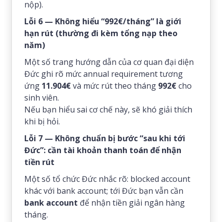
nộp).
Lỗi 6 — Không hiểu “992€/tháng” là giới
hạn rút (thường đi kèm tổng nạp theo
năm)
Một số trang hướng dẫn của cơ quan đại diện
Đức ghi rõ mức annual requirement tương
ứng
11.904€
và mức rút theo tháng
992€
cho
sinh viên.
Nếu bạn hiểu sai cơ chế này, sẽ khó giải thích
khi bị hỏi.
Lỗi 7 — Không chuẩn bị bước “sau khi tới
Đức”: cần tài khoản thanh toán để nhận
tiền rút
Một số tổ chức Đức nhắc rõ: blocked account
khác với bank account; tới Đức bạn vẫn cần
bank account
để nhận tiền giải ngân hàng
tháng.