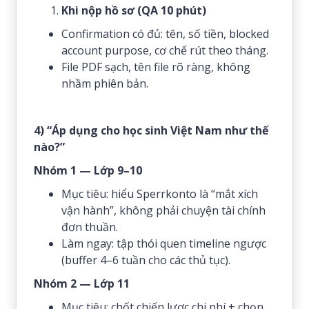
Khi nộp hồ sơ (QA 10 phút)
Confirmation có đủ: tên, số tiền, blocked
account purpose, cơ chế rút theo tháng.
File PDF sạch, tên file rõ ràng, không
nhầm phiên bản.
4) “Áp dụng cho học sinh Việt Nam như thế
nào?”
Nhóm 1 — Lớp 9–10
Mục tiêu: hiểu Sperrkonto là “mắt xích
vận hành”, không phải chuyện tài chính
đơn thuần.
Làm ngay: tập thói quen timeline ngược
(buffer 4–6 tuần cho các thủ tục).
Nhóm 2 — Lớp 11
Mục tiêu: chốt chiến lược chi phí + chọn