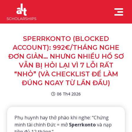
SPERRKONTO (BLOCKED
ACCOUNT): 992€/THÁNG NGHE
ĐƠN GIẢN… NHƯNG NHIỀU HỒ SƠ
VẪN BỊ HỎI LẠI VÌ 7 LỖI RẤT
“NHỎ” (VÀ CHECKLIST ĐỂ LÀM
ĐÚNG NGAY TỪ LẦN ĐẦU)
06 Th4 2026
Phụ huynh hay thở phào khi nghe: “Chứng
minh tài chính Đức = mở
Sperrkonto
và nạp
tiền đủ 12 tháng.”