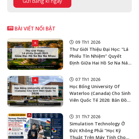
BÀI VIẾT NỔI BẬT
09 Th1 2026
Thư Giới Thiệu Đại Học: “Lá
Phiếu Tín Nhiệm” Quyết
Định Giữa Hai Hồ Sơ Na Ná
Nhau
07 Th1 2026
Học Bổng University Of
Waterloo (Canada) Cho Sinh
Viên Quốc Tế 2026: Bản Đồ
“Đầy Đủ Các Nhóm Học
Bổng” Mà Học Sinh THPT &
31 Th7 2026
Sinh Viên Việt Nam Có Thể
Simulation Technology Ở
Nộp
Đức Không Phải “Học Kỹ
Thuật Trên Máy Tính Cho