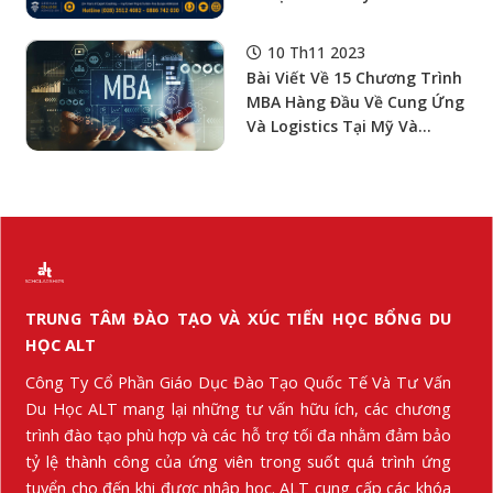
Nhẹ”: Con Phải Vượt Toán,
Vật Lý, Numerical Methods,
10 Th11 2023
Programming, FEM, CFD,
Bài Viết Về 15 Chương Trình
HPC Và Kiểm Chứng Mô Hình
MBA Hàng Đầu Về Cung Ứng
Với Dữ Liệu Thật
Và Logistics Tại Mỹ Và
Canada
TRUNG TÂM ĐÀO TẠO VÀ XÚC TIẾN HỌC BỔNG DU
HỌC ALT
Công Ty Cổ Phần Giáo Dục Đào Tạo Quốc Tế Và Tư Vấn
Du Học ALT mang lại những tư vấn hữu ích, các chương
trình đào tạo phù hợp và các hỗ trợ tối đa nhằm đảm bảo
tỷ lệ thành công của ứng viên trong suốt quá trình ứng
tuyển cho đến khi được nhập học. ALT cung cấp các khóa