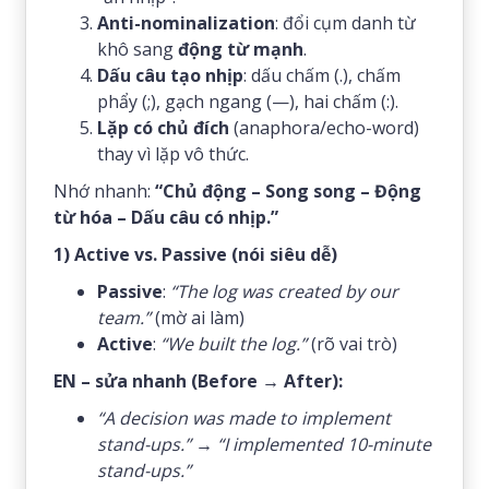
Anti-nominalization
: đổi cụm danh từ
khô sang
động từ mạnh
.
Dấu câu tạo nhịp
: dấu chấm (.), chấm
phẩy (;), gạch ngang (—), hai chấm (:).
Lặp có chủ đích
(anaphora/echo-word)
thay vì lặp vô thức.
Nhớ nhanh:
“Chủ động – Song song – Động
từ hóa – Dấu câu có nhịp.”
1) Active vs. Passive (nói siêu dễ)
Passive
:
“The log was created by our
team.”
(mờ ai làm)
Active
:
“We built the log.”
(rõ vai trò)
EN – sửa nhanh (Before → After):
“A decision was made to implement
stand-ups.”
→
“I implemented 10-minute
stand-ups.”