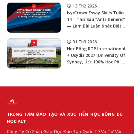
Nhận CGPA < 3.0
13 Th2 2026
Ivy/Crown Essay Skills Tuần
14 – Thứ Sáu “Anti-Generic”
— Làm Bài Luận Khác Biệt
Mà Không Cần Kể Chuyện
“Hiếm” (Uniqueness =
31 Th3 2026
Pattern + Proof + Point Of
Học Bổng RTP International
View)
+ Usydis 2027 (University Of
Sydney, Úc): 100% Học Phí +
Stipend $42,754/Năm +
OSHC — Hạn Nộp 11/09/2026
(Research Period 1–2, 2027)
TRUNG TÂM ĐÀO TẠO VÀ XÚC TIẾN HỌC BỔNG DU
HỌC ALT
Công Ty Cổ Phần Giáo Dục Đào Tạo Quốc Tế Và Tư Vấn