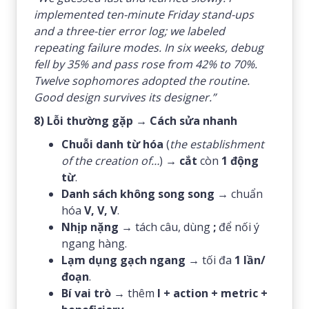
implemented ten-minute Friday stand-ups
and a three-tier error log; we labeled
repeating failure modes. In six weeks, debug
fell by 35% and pass rose from 42% to 70%.
Twelve sophomores adopted the routine.
Good design survives its designer.”
8) Lỗi thường gặp → Cách sửa nhanh
Chuỗi danh từ hóa
(
the establishment
of the creation of…
) →
cắt
còn
1 động
từ
.
Danh sách không song song
→ chuẩn
hóa
V, V, V
.
Nhịp nặng
→ tách câu, dùng
;
để nối ý
ngang hàng.
Lạm dụng gạch ngang
→ tối đa
1 lần/
đoạn
.
Bí vai trò
→ thêm
I + action + metric +