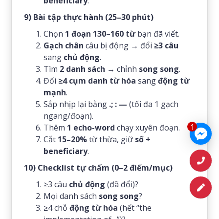
beneficiary
.
9) Bài tập thực hành (25–30 phút)
Chọn
1 đoạn 130–160 từ
bạn đã viết.
Gạch chân
câu bị động → đổi
≥3 câu
sang
chủ động
.
Tìm
2 danh sách
→ chỉnh
song song
.
Đổi
≥4 cụm danh từ hóa
sang
động từ
mạnh
.
Sắp nhịp lại bằng
.; : —
(tối đa 1 gạch
ngang/đoạn).
1
Thêm
1 echo-word
chạy xuyên đoạn.
Cắt
15–20%
từ thừa, giữ
số +
beneficiary
.
10) Checklist tự chấm (0–2 điểm/mục)
≥3 câu
chủ động
(đã đổi)?
Mọi danh sách
song song
?
≥4 chỗ
động từ hóa
(hết “the