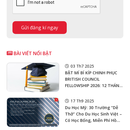
BÀI VIẾT NỔI BẬT
03 Th7 2025
BẬT MÍ BÍ KÍP CHINH PHỤC
BRITISH COUNCIL
FELLOWSHIP 2026: 12 THÁNG
“SỐNG NHƯ MƠ” TẠI
EDINBURGH VỚI 300 TRIỆU
17 Th9 2025
ĐỒNG!
Du Học Mỹ: 30 Trường “Dễ
Thở” Cho Du Học Sinh Việt –
Có Học Bổng, Miễn Phí Hồ
Sơ, Test-Optional, Chấp