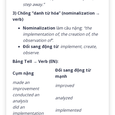
step away.”
3) Chống “danh từ hóa” (nominalization →
verb)
Nominalization
làm câu nặng:
“the
implementation of, the creation of, the
observation of”
.
Đổi sang động từ
:
implement, create,
observe
.
Bảng Tell → Verb (EN):
Đổi sang động từ
Cụm nặng
mạnh
made an
improved
improvement
conducted an
analyzed
analysis
did an
implemented
implementation