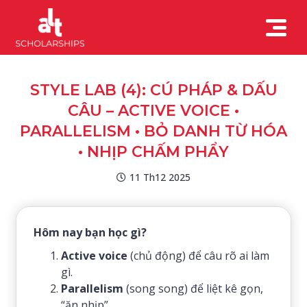
STYLE LAB (4): CÚ PHÁP & DẤU
CÂU – ACTIVE VOICE •
PARALLELISM • BỎ DANH TỪ HÓA
• NHỊP CHẤM PHẨY
11 Th12 2025
Hôm nay bạn học gì?
Active voice
(chủ động) để câu rõ ai làm
gì.
Parallelism
(song song) để liệt kê gọn,
“ăn nhịp”.