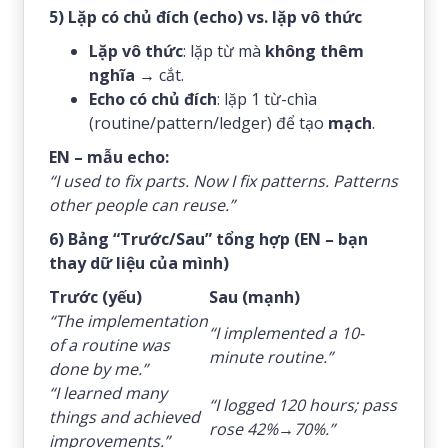
5) Lặp có chủ đích (echo) vs. lặp vô thức
Lặp vô thức
: lặp từ mà
không thêm
nghĩa
→ cắt.
Echo có chủ đích
: lặp 1 từ-chìa
(routine/pattern/ledger) để tạo
mạch
.
EN – mẫu echo:
“I used to fix parts. Now I fix patterns. Patterns
other people can reuse.”
6) Bảng “Trước/Sau” tổng hợp (EN – bạn
thay dữ liệu của mình)
Trước (yếu)
Sau (mạnh)
“The implementation
“I implemented a 10-
of a routine was
minute routine.”
done by me.”
“I learned many
“I logged 120 hours; pass
things and achieved
rose 42%→70%.”
improvements.”