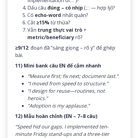
implementation of…”)?
Dấu câu
đúng – có nhịp
(.; : — hợp lý)?
Có
echo-word
nhất quán?
Cắt
≥15%
từ thừa?
Vẫn
trung thực vai trò
+
metric/beneficiary
rõ?
≥9/12
: đoạn đã “sáng giọng – rõ ý” để ghép
bài.
11) Mini bank câu EN để cắm nhanh
“Measure first; fix next; document last.”
“I moved from speed to structure.”
“I design for reuse—routines, not
heroics.”
“Adoption is my applause.”
12) Mẫu hoàn chỉnh (EN – 7–8 câu)
“Speed hid our gaps. I implemented ten-
minute Friday stand-ups and a three-tier