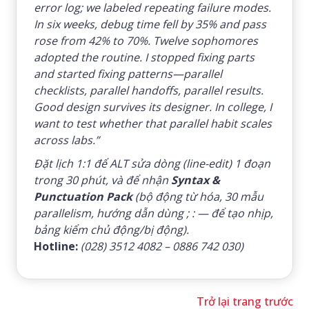
error log; we labeled repeating failure modes.
In six weeks, debug time fell by 35% and pass
rose from 42% to 70%. Twelve sophomores
adopted the routine. I stopped fixing parts
and started fixing patterns—parallel
checklists, parallel handoffs, parallel results.
Good design survives its designer. In college, I
want to test whether that parallel habit scales
across labs.”
Đặt lịch 1:1 để ALT sửa dòng (line-edit) 1 đoạn
trong 30 phút, và để nhận
Syntax &
Punctuation Pack
(bộ động từ hóa, 30 mẫu
parallelism, hướng dẫn dùng ; : — để tạo nhịp,
bảng kiểm chủ động/bị động).
Hotline:
(028) 3512 4082 – 0886 742 030)
Trở lại trang trước