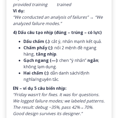
provided training
trained
Ví dụ:
“We conducted an analysis of failures”
→
“We
analyzed failure modes.”
4) Dấu câu tạo nhịp (đúng – trúng – có lực)
Dấu chấm (.)
: cắt ý, nhấn mạnh kết quả.
Chấm phẩy (;)
: nối 2 mệnh đề ngang
hàng,
tăng nhịp
.
Gạch ngang (—)
: chen “ý nhấn”
ngắn
;
không lạm dụng.
Hai chấm (:)
: dẫn danh sách/định
nghĩa/nguyên tắc.
EN – ví dụ 5 câu biến nhịp:
“Friday wasn’t for fixes. It was for questions.
We logged failure modes; we labeled patterns.
The result: debug −35%, pass 42%→70%.
Good design survives its designer.”