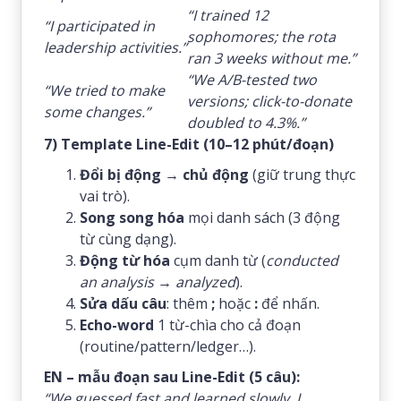
“I trained 12
“I participated in
sophomores; the rota
leadership activities.”
ran 3 weeks without me.”
“We A/B-tested two
“We tried to make
versions; click-to-donate
some changes.”
doubled to 4.3%.”
7) Template Line-Edit (10–12 phút/đoạn)
Đổi bị động → chủ động
(giữ trung thực
vai trò).
Song song hóa
mọi danh sách (3 động
từ cùng dạng).
Động từ hóa
cụm danh từ (
conducted
an analysis → analyzed
).
Sửa dấu câu
: thêm
;
hoặc
:
để nhấn.
Echo-word
1 từ-chìa cho cả đoạn
(routine/pattern/ledger…).
EN – mẫu đoạn sau Line-Edit (5 câu):
“We guessed fast and learned slowly. I