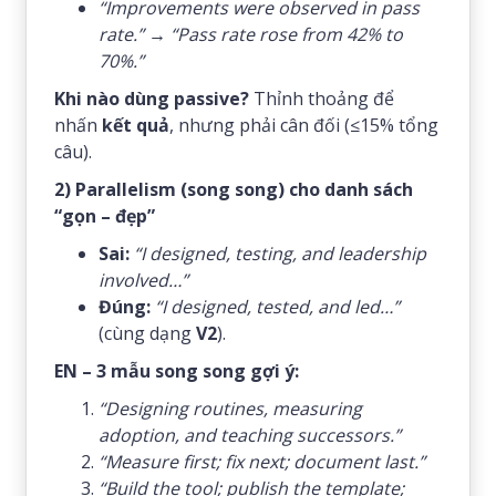
“Improvements were observed in pass
rate.”
→
“Pass rate rose from 42% to
70%.”
Khi nào dùng passive?
Thỉnh thoảng để
nhấn
kết quả
, nhưng phải cân đối (≤15% tổng
câu).
2) Parallelism (song song) cho danh sách
“gọn – đẹp”
Sai:
“I designed, testing, and leadership
involved…”
Đúng:
“I designed, tested, and led…”
(cùng dạng
V2
).
EN – 3 mẫu song song gợi ý:
“Designing routines, measuring
adoption, and teaching successors.”
“Measure first; fix next; document last.”
“Build the tool; publish the template;