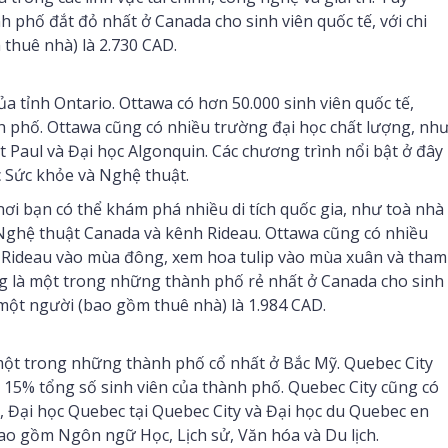
 phố đắt đỏ nhất ở Canada cho sinh viên quốc tế, với chi
thuê nhà) là 2.730 CAD.
a tỉnh Ontario. Ottawa có hơn 50.000 sinh viên quốc tế,
h phố. Ottawa cũng có nhiều trường đại học chất lượng, nh
t Paul và Đại học Algonquin. Các chương trình nổi bật ở đây
 Sức khỏe và Nghệ thuật.
nơi bạn có thể khám phá nhiều di tích quốc gia, như toà nhà
 Nghệ thuật Canada và kênh Rideau. Ottawa cũng có nhiều
h Rideau vào mùa đông, xem hoa tulip vào mùa xuân và tham
ng là một trong những thành phố rẻ nhất ở Canada cho sinh
 một người (bao gồm thuê nhà) là 1.984 CAD.
 một trong những thành phố cổ nhất ở Bắc Mỹ. Quebec City
 15% tổng số sinh viên của thành phố. Quebec City cũng có
l, Đại học Quebec tại Quebec City và Đại học du Quebec en
ao gồm Ngôn ngữ Học, Lịch sử, Văn hóa và Du lịch.