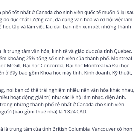
h phố tốt nhất ở Canada cho sinh viên quốc tế muốn ở lại sa
giáo dục chất lượng cao, đa dạng văn hóa và cơ hội việc làm
học tập và làm việc lâu dài, bạn nên xem xét những thành
 là trung tâm văn hóa, kinh tế và giáo dục của tỉnh Quebec.
hiếm khoảng 25% tổng số sinh viên của thành phố. Montreal
học McGill, Đại học Concordia, Đại học Montreal và Đại học
ến ở đây bao gồm Khoa học máy tính, Kinh doanh, Kỹ thuật,
g, nơi bạn có thể trải nghiệm nhiều nền văn hóa khác nhau
u hoạt động giải trí, như các lễ hội âm nhạc, điện ảnh,
 trong những thành phố rẻ nhất ở Canada cho sinh viên
người (bao gồm thuê nhà) là 1.824 CAD.
à là trung tâm của tỉnh British Columbia. Vancouver có hơn