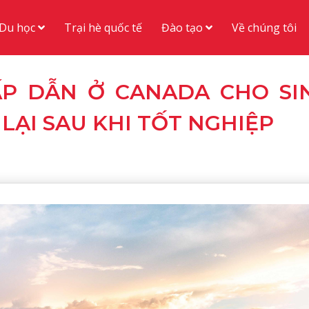
Du học
Đào tạo
Trại hè quốc tế
Về chúng tôi
P DẪN Ở CANADA CHO SI
LẠI SAU KHI TỐT NGHIỆP