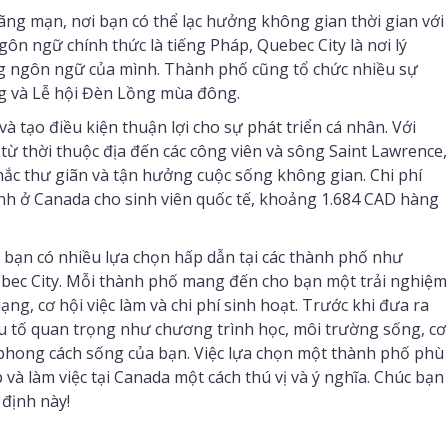
ãng mạn, nơi bạn có thể lạc hưởng không gian thời gian với
gôn ngữ chính thức là tiếng Pháp, Quebec City là nơi lý
ng ngôn ngữ của mình. Thành phố cũng tổ chức nhiều sự
ng và Lễ hội Đèn Lồng mùa đông.
à tạo điều kiện thuận lợi cho sự phát triển cá nhân. Với
từ thời thuộc địa đến các công viên và sông Saint Lawrence,
ắc thư giãn và tận hưởng cuộc sống không gian. Chi phí
nh ở Canada cho sinh viên quốc tế, khoảng 1.684 CAD hàng
p, bạn có nhiều lựa chọn hấp dẫn tại các thành phố như
bec City. Mỗi thành phố mang đến cho bạn một trải nghiệm
ạng, cơ hội việc làm và chi phí sinh hoạt. Trước khi đưa ra
u tố quan trọng như chương trình học, môi trường sống, cơ
 phong cách sống của bạn. Việc lựa chọn một thành phố phù
và làm việc tại Canada một cách thú vị và ý nghĩa. Chúc bạn
định này!