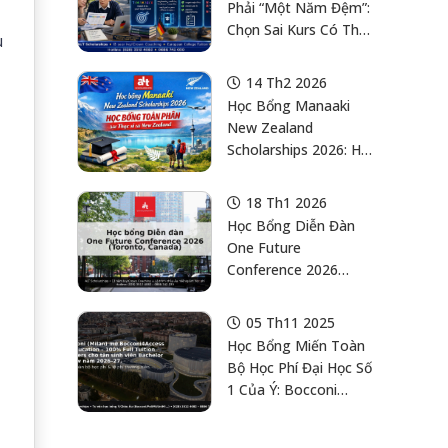
Phải “Một Năm Đệm”:
Chọn Sai Kurs Có Thể
u
Khóa Sai Cánh Cửa
Ngành Của Con Ở Đức
14 Th2 2026
Học Bổng Manaaki
New Zealand
Scholarships 2026: Học
Bổng TOÀN PHẦN
Bậc Thạc Sĩ Tại New
18 Th1 2026
Zealand Cho Công
Học Bổng Diễn Đàn
Dân Việt Nam (mở
One Future
01/03, Hạn 31/03)
Conference 2026
(Toronto, Canada): 25
,
Suất Fully Funded
05 Th11 2025
Học Bổng Miến Toàn
Bộ Học Phí Đại Học Số
1 Của Ý: Bocconi
Access To Education
Scholarships (A.Y.