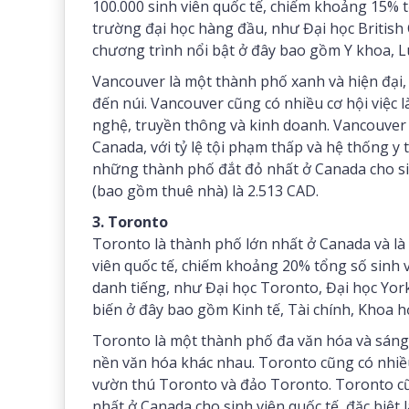
100.000 sinh viên quốc tế, chiếm khoảng 15% 
trường đại học hàng đầu, như Đại học British 
chương trình nổi bật ở đây bao gồm Y khoa, L
Vancouver là một thành phố xanh và hiện đại, 
đến núi. Vancouver cũng có nhiều cơ hội việc là
nghệ, truyền thông và kinh doanh. Vancouver
Canada, với tỷ lệ tội phạm thấp và hệ thống y
những thành phố đắt đỏ nhất ở Canada cho sin
(bao gồm thuê nhà) là 2.513 CAD.
3. Toronto
Toronto là thành phố lớn nhất ở Canada và là
viên quốc tế, chiếm khoảng 20% tổng số sinh 
danh tiếng, như Đại học Toronto, Đại học York
biến ở đây bao gồm Kinh tế, Tài chính, Khoa họ
Toronto là một thành phố đa văn hóa và sáng 
nền văn hóa khác nhau. Toronto cũng có nhiề
vườn thú Toronto và đảo Toronto. Toronto cũ
nhất ở Canada cho sinh viên quốc tế, đặc biệt là