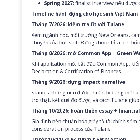
Spring 2027:
finalist interview nếu được 
Timeline hành động cho học sinh Việt Nam
Tháng 7/2026: kiểm tra fit với Tulane
Xem ngành học, môi trường New Orleans, campu
chuyện của học sinh. Đừng chọn chỉ vì học bổn
Tháng 8/2026: mở Common App + Green Wa
Khi application mở, bắt đầu Common App, kiểm
Declaration & Certification of Finances.
Tháng 9/2026: dựng impact narrative
Stamps không nên được chuẩn bị bằng một activi
trò thật, kết quả đo được, và cách Tulane giú
Tháng 10/2026: hoàn thiện essay + financi
Gia đình nên chuẩn hóa giấy tờ tài chính sớm, 
consideration process của Tulane.
Trước 10/11/2026: submit Early Action