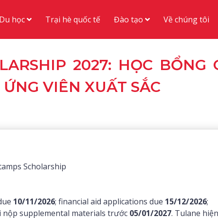
Du học
Đào tạo
Trại hè quốc tế
Về chúng tôi
LARSHIP 2027: HỌC BỔNG 
ỨNG VIÊN XUẤT SẮC
tamps Scholarship
 due
10/11/2026
; financial aid applications due
15/12/2026
;
i nộp supplemental materials trước
05/01/2027
. Tulane hiệ