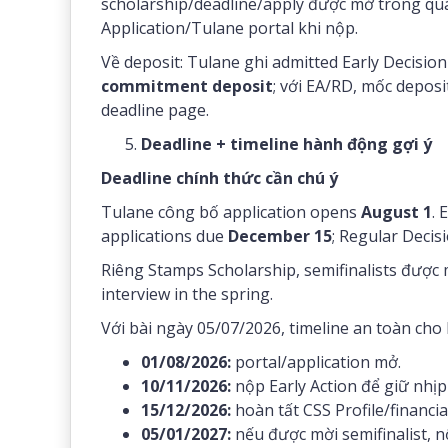
scholarship/deadline/apply được mở trong quá
Application/Tulane portal khi nộp.
Về deposit: Tulane ghi admitted Early Decisio
commitment deposit
; với EA/RD, mốc depos
deadline page.
Deadline + timeline hành động gợi ý
Deadline chính thức cần chú ý
Tulane công bố application opens
August 1
. 
applications due
December 15
; Regular Decis
Riêng Stamps Scholarship, semifinalists được
interview in the spring.
Với bài ngày 05/07/2026, timeline an toàn cho F
01/08/2026:
portal/application mở.
10/11/2026:
nộp Early Action để giữ nhịp
15/12/2026:
hoàn tất CSS Profile/financial
05/01/2027:
nếu được mời semifinalist, 