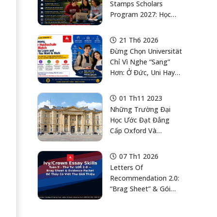
Stamps Scholars
Program 2027: Học
Bổng Cử Nhân Mỹ Full
Cost Of Attendance +
21 Th6 2026
US$6,000 Enrichment
Đừng Chọn Universität
Stipend
Chỉ Vì Nghe “sang”
Hơn: Ở Đức, Uni Hay
Hochschule/HAW/FH
Phải Khớp Với Cách
01 Th11 2023
Học Và Mục Tiêu
Những Trường Đại
Nghề Nghiệp Của Con
Học Ước Đạt Đẳng
Cấp Oxford Và
Cambridge Tại Châu
Âu: Các Ứng Viên Sáng
07 Th1 2026
Giá
Letters Of
Recommendation 2.0:
“Brag Sheet” & Gói
Bằng Chứng Để Thầy
Cô Viết Thư Giới Thiệu