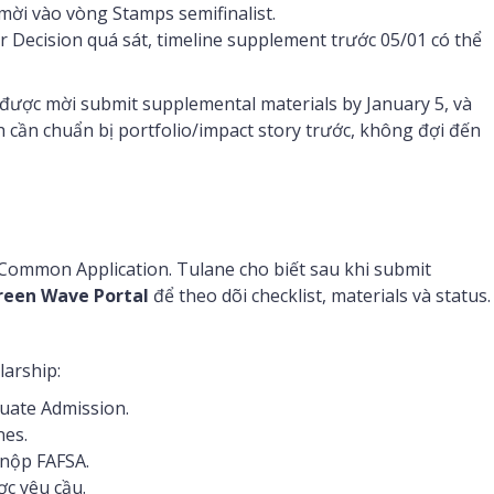
ời vào vòng Stamps semifinalist.
r Decision quá sát, timeline supplement trước 05/01 có thể
 được mời submit supplemental materials by January 5, và
sinh cần chuẩn bị portfolio/impact story trước, không đợi đến
 Common Application. Tulane cho biết sau khi submit
reen Wave Portal
để theo dõi checklist, materials và status.
larship:
uate Admission.
nes.
 nộp FAFSA.
c yêu cầu.