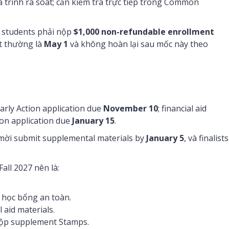
 trình rà soát; cần kiểm tra trực tiếp trong Common
n students phải nộp
$1,000 non-refundable enrollment
it thường là
May 1
và không hoàn lại sau mốc này theo
Early Action application due
November 10
; financial aid
ion application due
January 15
.
 mời submit supplemental materials by
January 5
, và finalists
all 2027 nên là:
 học bổng an toàn.
 aid materials.
nộp supplement Stamps.