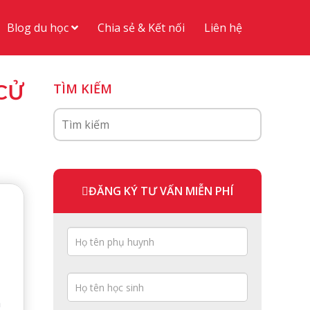
Blog du học
Chia sẻ & Kết nối
Liên hệ
CỬ
TÌM KIẾM
ĐĂNG KÝ TƯ VẤN MIỄN PHÍ
n