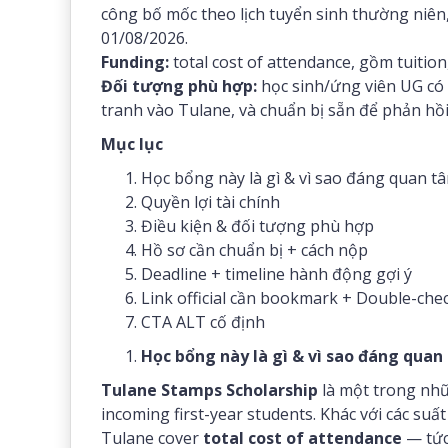
công bố mốc theo lịch tuyển sinh thường niên, 
01/08/2026.
Funding:
total cost of attendance, gồm tuition
Đối tượng phù hợp:
học sinh/ứng viên UG có 
tranh vào Tulane, và chuẩn bị sẵn để phản hồ
Mục lục
Học bổng này là gì & vì sao đáng quan t
Quyền lợi tài chính
Điều kiện & đối tượng phù hợp
Hồ sơ cần chuẩn bị + cách nộp
Deadline + timeline hành động gợi ý
Link official cần bookmark + Double-che
CTA ALT cố định
Học bổng này là gì & vì sao đáng quan
Tulane Stamps Scholarship
là một trong nhữ
incoming first-year students. Khác với các suất 
Tulane cover
total cost of attendance
— tức