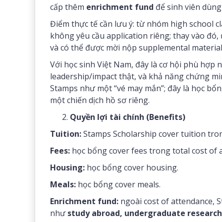
cấp thêm
enrichment fund
để sinh viên dùng
Điểm thực tế cần lưu ý: từ nhóm high school cla
không yêu cầu application riêng; thay vào đó, 
và có thể được mời nộp supplemental materials
Với học sinh Việt Nam, đây là cơ hội phù hợp 
leadership/impact thật, và khả năng chứng mi
Stamps như một “vé may mắn”; đây là học bổng
một chiến dịch hồ sơ riêng.
Quyền lợi tài chính (Benefits)
Tuition:
Stamps Scholarship cover tuition tron
Fees:
học bổng cover fees trong total cost of 
Housing:
học bổng cover housing.
Meals:
học bổng cover meals.
Enrichment fund:
ngoài cost of attendance, 
như
study abroad, undergraduate research