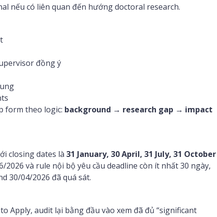
onal nếu có liên quan đến hướng doctoral research.
t
upervisor đồng ý
sung
nts
p form theo logic:
background → research gap → impact
ới closing dates là
31 January, 30 April, 31 July, 31 October
/2026 và rule nội bộ yêu cầu deadline còn ít nhất 30 ngày,
nd 30/04/2026 đã quá sát.
 to Apply, audit lại bằng đầu vào xem đã đủ “significant