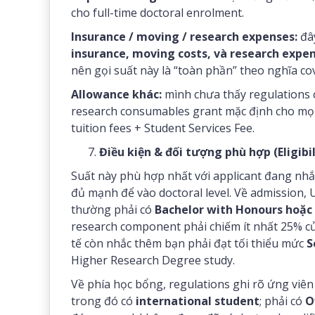
cho full-time doctoral enrolment.
Insurance / moving / research expenses:
đây
insurance, moving costs, và research expe
nên gọi suất này là “toàn phần” theo nghĩa cov
Allowance khác:
mình chưa thấy regulations 
research consumables grant mặc định cho mọi a
tuition fees + Student Services Fee.
Điều kiện & đối tượng phù hợp (Eligibil
Suất này phù hợp nhất với applicant đang n
đủ mạnh để vào doctoral level. Về admission,
thường phải có
Bachelor with Honours hoặc 
research component phải chiếm ít nhất 25% c
tế còn nhắc thêm bạn phải đạt tối thiểu mức
S
Higher Research Degree study.
Về phía học bổng, regulations ghi rõ ứng viê
trong đó có
international student
; phải có
O