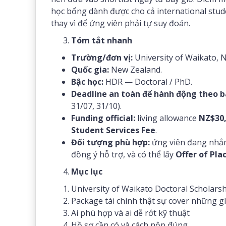
học bổng dành được cho cả international stud
thay vì để ứng viên phải tự suy đoán.
Tóm tắt nhanh
Trường/đơn vị:
University of Waikato, 
Quốc gia:
New Zealand.
Bậc học:
HDR — Doctoral / PhD.
Deadline an toàn để hành động theo b
31/07, 31/10).
Funding official:
living allowance
NZ$30
Student Services Fee
.
Đối tượng phù hợp:
ứng viên đang nhắm
đồng ý hỗ trợ, và có thể lấy
Offer of Pla
Mục lục
University of Waikato Doctoral Scholarshi
Package tài chính thật sự cover những gì
Ai phù hợp và ai dễ rớt kỹ thuật
Hồ sơ cần có và cách nộp đúng