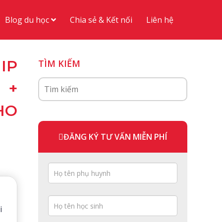
Blog du học
Chia sẻ & Kết nối
Liên hệ
IP
TÌM KIẾM
 +
HO
ĐĂNG KÝ TƯ VẤN MIỄN PHÍ
i