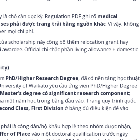
 là chỗ cần đọc kỹ. Regulation PDF ghi rõ
medical
nses phải được trang trải bằng nguồn khác
. Vì vậy, không
er mọi chi phí.
của scholarship này công bố thêm relocation grant hay
wardee. Official chỉ chắc phần living allowance + domestic
ity)
hắm
PhD/Higher Research Degree
, đã có nền tảng học thuật
 University of Waikato yêu cầu ứng viên PhD/Higher Degree
Master’s degree có significant research component
;
ủa một năm học trong bằng đầu vào. Trang quy trình quốc
econd Class, First Division
ở bằng đủ điều kiện để vào
n phải là công dân/hộ khẩu hợp lệ theo nhóm được nhận,
ffer of Place
vào một doctoral qualification trước ngày