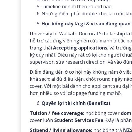
Timeline nên đi theo round nào
Những điểm phải double-check trước kh
Học bổng này là gì & vì sao đáng quan
University of Waikato Doctoral Scholarship là
hỗ trợ các ứng viên nghiên cứu mạnh ở bậc po
trạng thái
Accepting applications
, và trường
kỳ duy nhất. Điều này rất có lợi cho người ch
supervisor, sửa research direction, và vào đú
Điểm đáng tiền ở cơ hội này không nằm ở việc 
khá sạch: ai đủ điều kiện, chốt round ngày nào
cover. Với một bài dành cho applicant sau đại h
hơn nhiều so với các page funding mơ hồ.
Quyền lợi tài chính (Benefits)
Tuition / fee coverage:
học bổng cover
dome
cover luôn
Student Services Fee
. Đây là phầ
Stipend / living allowance:
học bổng trả
NZ$