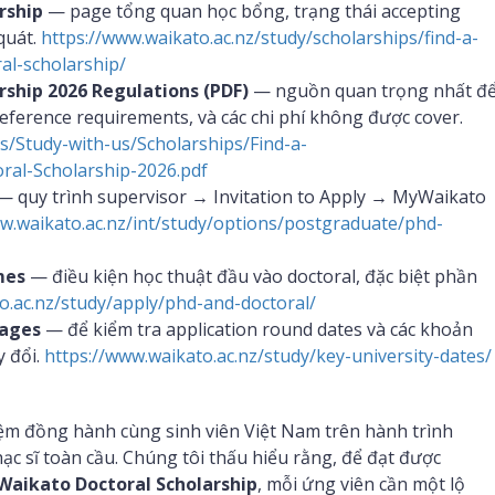
rship
— page tổng quan học bổng, trạng thái accepting
 quát.
https://www.waikato.ac.nz/study/scholarships/find-a-
al-scholarship/
rship 2026 Regulations (PDF)
— nguồn quan trọng nhất đ
reference requirements, và các chi phí không được cover.
s/Study-with-us/Scholarships/Find-a-
ral-Scholarship-2026.pdf
 quy trình supervisor → Invitation to Apply → MyWaikato
w.waikato.ac.nz/int/study/options/postgraduate/phd-
mes
— điều kiện học thuật đầu vào doctoral, đặc biệt phần
o.ac.nz/study/apply/phd-and-doctoral/
pages
— để kiểm tra application round dates và các khoản
y đổi.
https://www.waikato.ac.nz/study/key-university-dates/
ệm đồng hành cùng sinh viên Việt Nam trên hành trình
c sĩ toàn cầu. Chúng tôi thấu hiểu rằng, để đạt được
 Waikato Doctoral Scholarship
, mỗi ứng viên cần một lộ