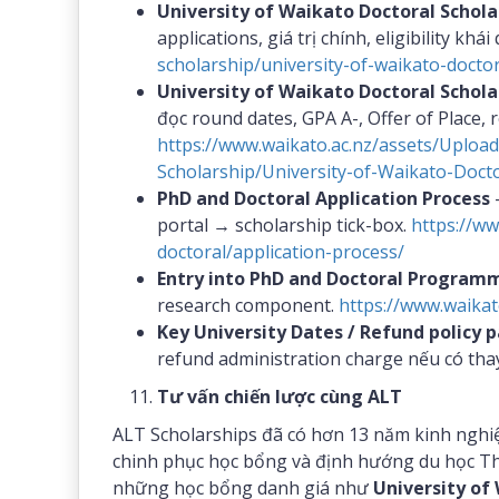
University of Waikato Doctoral Schola
applications, giá trị chính, eligibility khái
scholarship/university-of-waikato-doctor
University of Waikato Doctoral Schola
đọc round dates, GPA A-, Offer of Place, 
https://www.waikato.ac.nz/assets/Upload
Scholarship/University-of-Waikato-Docto
PhD and Doctoral Application Process
—
portal → scholarship tick-box.
https://ww
doctoral/application-process/
Entry into PhD and Doctoral Program
research component.
https://www.waikat
Key University Dates / Refund policy 
refund administration charge nếu có tha
Tư vấn chiến lược cùng ALT
ALT Scholarships đã có hơn 13 năm kinh nghi
chinh phục học bổng và định hướng du học Thạ
những học bổng danh giá như
University of