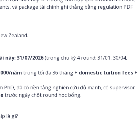
ents, và package tài chính ghi thẳng bằng regulation PDF
New Zealand.
ài này:
31/07/2026
(trong chu kỳ 4 round: 31/01, 30/04,
,000/năm
trong tối đa 36 tháng +
domestic tuition fees
+
 PhD, đã có nền tảng nghiên cứu đủ mạnh, có supervisor
ce
trước ngày chốt round học bổng.
p là gì?