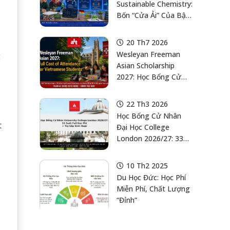
Sustainable Chemistry:
Bốn “Cửa Ải” Của Bậc
Cử Nhân Trước Khi
Nghĩ Đến “Hóa Học
20 Th7 2026
Xanh”
Wesleyan Freeman
ể
Asian Scholarship
2027: Học Bổng Cử
Nhân Mỹ Full Cost Of
Attendance Cho Học
22 Th3 2026
Sinh Việt Nam
Học Bổng Cử Nhân
t
Đại Học College
London 2026/27: 33
Suất Full Học Phí + Trợ
Cấp Sinh Hoạt — Hạn
10 Th2 2025
Nộp 23:00 Giờ VN,
Du Học Đức: Học Phí
27/04/2026
Miễn Phí, Chất Lượng
“Đỉnh”