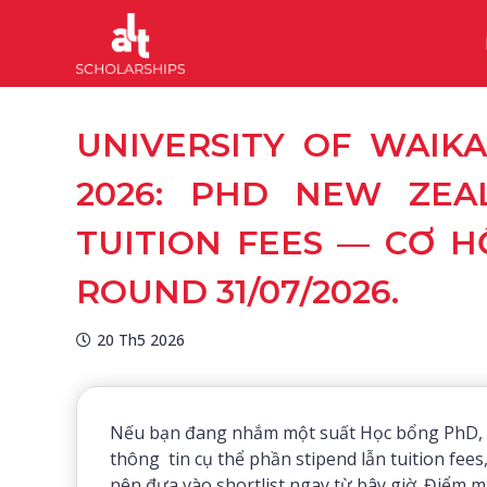
UNIVERSITY OF WAIK
2026: PHD NEW ZEAL
TUITION FEES — CƠ 
ROUND 31/07/2026.
20 Th5 2026
Nếu bạn đang nhắm một suất Học bổng PhD, đi
thông tin cụ thể phần stipend lẫn tuition fees
nên đưa vào shortlist ngay từ bây giờ. Điểm 