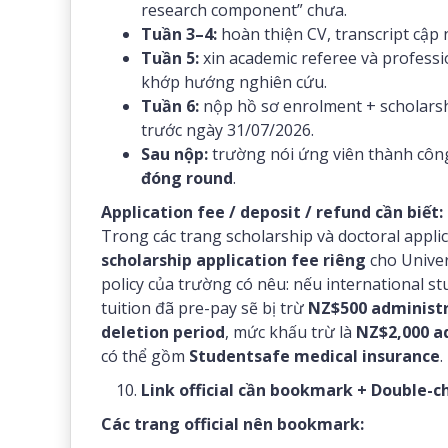
research component” chưa.
Tuần 3–4:
hoàn thiện CV, transcript cập n
Tuần 5:
xin academic referee và professio
khớp hướng nghiên cứu.
Tuần 6:
nộp hồ sơ enrolment + scholarshi
trước ngày 31/07/2026.
Sau nộp:
trường nói ứng viên thành côn
đóng round
.
Application fee / deposit / refund cần biết:
Trong các trang scholarship và doctoral appli
scholarship application fee riêng
cho Univers
policy của trường có nêu: nếu international s
tuition đã pre-pay sẽ bị trừ
NZ$500 administr
deletion period
, mức khấu trừ là
NZ$2,000 a
có thể gồm
Studentsafe medical insurance
.
Link official cần bookmark + Double-c
Các trang official nên bookmark: