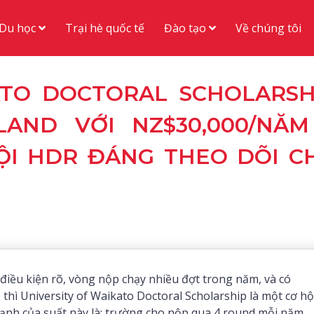
Du học
Đào tạo
Trại hè quốc tế
Về chúng tôi
ATO DOCTORAL SCHOLARSH
AND VỚI NZ$30,000/NĂM
HỘI HDR ĐÁNG THEO DÕI C
ều kiện rõ, vòng nộp chạy nhiều đợt trong năm, và có
, thì University of Waikato Doctoral Scholarship là một cơ hộ
mạnh của suất này là: trường cho nộp qua 4 round mỗi năm,