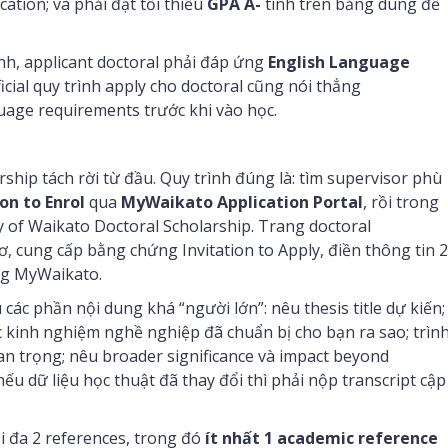
ation; và phải đạt tối thiểu
GPA A-
tính trên bằng dùng để
nh, applicant doctoral phải đáp ứng
English Language
icial quy trình apply cho doctoral cũng nói thẳng
uage requirements trước khi vào học.
ship tách rời từ đầu. Quy trình đúng là: tìm supervisor phù
on to Enrol
qua
MyWaikato Application Portal
, rồi trong
 of Waikato Doctoral Scholarship. Trang doctoral
sơ, cung cấp bằng chứng Invitation to Apply, điền thông tin 2
ong MyWaikato.
các phần nội dung khá “người lớn”: nêu thesis title dự kiến;
c kinh nghiệm nghề nghiệp đã chuẩn bị cho bạn ra sao; trìn
quan trọng; nêu broader significance và impact beyond
nếu dữ liệu học thuật đã thay đổi thì phải nộp transcript cập
ối đa 2 references, trong đó
ít nhất 1 academic reference