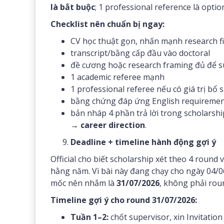
là bắt buộc
; 1 professional reference là opti
Checklist nên chuẩn bị ngay:
CV học thuật gọn, nhấn mạnh research fi
transcript/bằng cấp đầu vào doctoral
đề cương hoặc research framing đủ để s
1 academic referee mạnh
1 professional referee nếu có giá trị bổ 
bằng chứng đáp ứng English requireme
bản nháp 4 phần trả lời trong scholarshi
→ career direction
.
Deadline + timeline hành động gợi ý
Official cho biết scholarship xét theo 4 round v
hằng năm. Vì bài này đang chạy cho ngày 04/06
mốc nên nhắm là
31/07/2026
, không phải rou
Timeline gợi ý cho round 31/07/2026:
Tuần 1–2:
chốt supervisor, xin Invitation