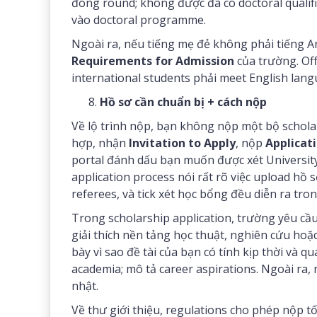
đóng round; không được đã có doctoral qualific
vào doctoral programme.
Ngoài ra, nếu tiếng mẹ đẻ không phải tiếng A
Requirements for Admission
của trường. Off
international students phải meet English lang
Hồ sơ cần chuẩn bị + cách nộp
Về lộ trình nộp, bạn không nộp một bộ scholar
hợp, nhận
Invitation to Apply
, nộp
Applicati
portal đánh dấu bạn muốn được xét University
application process nói rất rõ việc upload hồ 
referees, và tick xét học bổng đều diễn ra tr
Trong scholarship application, trường yêu cầu 
giải thích nền tảng học thuật, nghiên cứu hoặ
bày vì sao đề tài của bạn có tính kịp thời và 
academia; mô tả career aspirations. Ngoài ra, 
nhật.
Về thư giới thiệu, regulations cho phép nộp t