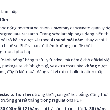
i bấm nộp.
 tâm
 học bổng doctoral do chính University of Waikato quản lý đ
stgraduate research. Trang scholarship page đang hiển thị
 nói rõ hồ sơ được xét theo
4 round mỗi năm
, thay vì chỉ 1
uẩn bị hồ sơ PhD vì bạn có thêm không gian để chốt
ng round phù hợp.
“đánh bóng” bằng từ fully funded, mà nằm ở chỗ official viế
, package tài chính gồm gì, và extra costs nào
không
được
ọc, đây là kiểu suất đáng viết vì rủi ro hallucination thấp
stic tuition fees
trong thời gian giữ học bổng, đồng thời
n trường ghi rất thẳng trong regulations PDF.
30,000 mỗi 12 tháng
, chi trả hàng tháng, tối đa
36 tháng