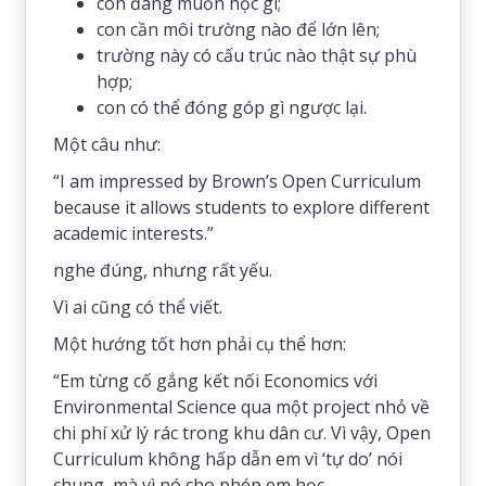
con đang muốn học gì;
con cần môi trường nào để lớn lên;
trường này có cấu trúc nào thật sự phù
hợp;
con có thể đóng góp gì ngược lại.
Một câu như:
“I am impressed by Brown’s Open Curriculum
because it allows students to explore different
academic interests.”
nghe đúng, nhưng rất yếu.
Vì ai cũng có thể viết.
Một hướng tốt hơn phải cụ thể hơn:
“Em từng cố gắng kết nối Economics với
Environmental Science qua một project nhỏ về
chi phí xử lý rác trong khu dân cư. Vì vậy, Open
Curriculum không hấp dẫn em vì ‘tự do’ nói
chung, mà vì nó cho phép em học