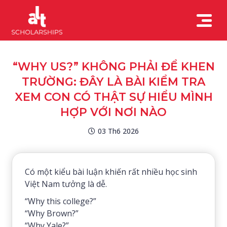
“WHY US?” KHÔNG PHẢI ĐỂ KHEN
TRƯỜNG: ĐÂY LÀ BÀI KIỂM TRA
XEM CON CÓ THẬT SỰ HIỂU MÌNH
HỢP VỚI NƠI NÀO
03 Th6 2026
Có một kiểu bài luận khiến rất nhiều học sinh
Việt Nam tưởng là dễ.
“Why this college?”
“Why Brown?”
“Why Yale?”