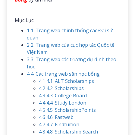
Mục Lục
1
1. Trang web chính thống các Đại sứ
quán
2
2. Trang web của cục hợp tác Quốc tế
Việt Nam
3
3. Trang web các trường dự định theo
học
4
4. Các trang web săn học bổng
4.1
4.1. ALT Scholarships
4.2
4.2. Scholarships
4.3
4.3. College Board
4.4
4.4. Study London
4.5
4.5. ScholarshipPoints
4.6
4.6. Fastweb
4.7
4.7. Findtuition
4.8
4.8. Scholarship Search