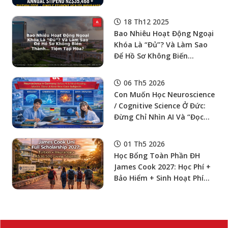
Fees + Single Student
Health Insurance, Round
18 Th12 2025
Gần Nhất Hạn 01/08/2026.
Bao Nhiêu Hoạt Động Ngoại
Khóa Là “Đủ”? Và Làm Sao
Để Hồ Sơ Không Biến
Thành… Tiệm Tạp Hóa?
06 Th5 2026
Con Muốn Học Neuroscience
/ Cognitive Science Ở Đức:
Đừng Chỉ Nhìn AI Và “Đọc
Não”, Hãy Nhìn 4 Môn “Nền
Tảng” Của Năm Nhất Trước
01 Th5 2026
Học Bổng Toàn Phần ĐH
James Cook 2027: Học Phí +
Bảo Hiểm + Sinh Hoạt Phí
A$36,500/Năm Cho Bậc
Master By Research Tại Úc